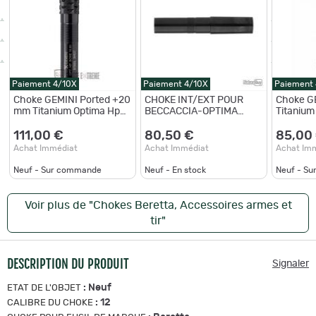
Paiement 4/10X
Paiement 4/10X
Paiement
Choke GEMINI Ported +20
CHOKE INT/EXT POUR
Choke GE
mm Titanium Optima Hp
BECCACCIA-OPTIMA
Titanium
Cal 12 - IC
PLUS Cal. 12 - Longueur
Alésage 1
120 mm - 1/4
d'acier
111,00 €
80,50 €
85,00
Achat Immédiat
Achat Immédiat
Achat Im
Neuf - Sur commande
Neuf - En stock
Neuf - S
Voir plus de "Chokes Beretta, Accessoires armes et
tir"
DESCRIPTION DU PRODUIT
Signaler
:
Neuf
ETAT DE L'OBJET
:
12
CALIBRE DU CHOKE