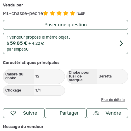
Vendu par
ML-chasse-peche
(9348)
Poser une question
1 vendeur propose le même objet :
59,85 €
à
+ 4,22 €
par snipe60
Caractéristiques principales
Choke pour
Calibre du
12
fusil de
Beretta
choke
marque
Chokage
1/4
Plus de détails
Suivre
Partager
Vendre
Message du vendeur