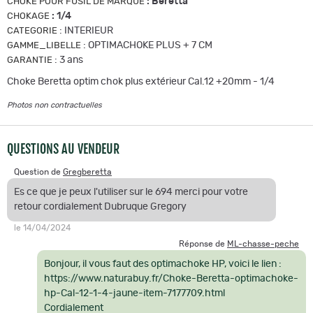
:
Beretta
CHOKE POUR FUSIL DE MARQUE
:
1/4
CHOKAGE
:
INTERIEUR
CATEGORIE
:
OPTIMACHOKE PLUS + 7 CM
GAMME_LIBELLE
:
3 ans
GARANTIE
Choke Beretta optim chok plus extérieur Cal.12 +20mm - 1/4
Photos non contractuelles
QUESTIONS AU VENDEUR
Question de
Gregberetta
Es ce que je peux l'utiliser sur le 694 merci pour votre
retour cordialement Dubruque Gregory
le 14/04/2024
Réponse de
ML-chasse-peche
Bonjour, il vous faut des optimachoke HP, voici le lien :
https://www.naturabuy.fr/Choke-Beretta-optimachoke-
hp-Cal-12-1-4-jaune-item-7177709.html
Cordialement