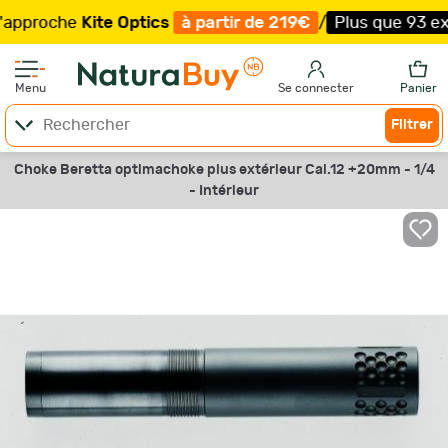
oche
Kite Optics
à partir de 219€
/
Plus que 93 exempla
Menu
Se connecter
Panier
Filtrer
Choke Beretta optimachoke plus extérieur Cal.12 +20mm - 1/4
- Intérieur