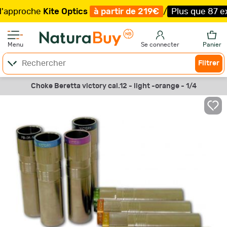
roche
Kite Optics
à partir de 219€
/
Plus que 87 exempla
Menu
Se connecter
Panier
Filtrer
Choke Beretta victory cal.12 - light -orange - 1/4