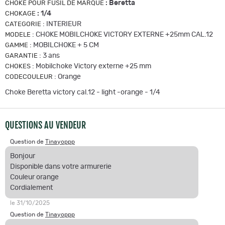
:
Beretta
CHOKE POUR FUSIL DE MARQUE
:
1/4
CHOKAGE
:
INTERIEUR
CATEGORIE
:
CHOKE MOBILCHOKE VICTORY EXTERNE +25mm CAL.12
MODELE
:
MOBILCHOKE + 5 CM
GAMME
:
3 ans
GARANTIE
:
Mobilchoke Victory externe +25 mm
CHOKES
:
Orange
CODECOULEUR
Choke Beretta victory cal.12 - light -orange - 1/4
QUESTIONS AU VENDEUR
Question de
Tinayoppp
Bonjour
Disponible dans votre armurerie
Couleur orange
Cordialement
le 31/10/2025
Question de
Tinayoppp