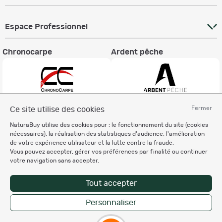
Espace Professionnel
Chronocarpe
Ardent pêche
Fermer
Ce site utilise des cookies
Informations légales
NaturaBuy utilise des cookies pour : le fonctionnement du site (cookies
Charte éthique
nécessaires), la réalisation des statistiques d'audience, l'amélioration
Mentions légales
de votre expérience utilisateur et la lutte contre la fraude.
Vous pouvez accepter, gérer vos préférences par finalité ou continuer
Règlement & Conditions d'utilisation
votre navigation sans accepter.
Politique de protection
des données personnelles
Tout accepter
Personnalisation des cookies
Personnaliser
Copyright © 2007-2026 NaturaBuy. Tous droits réservés. N°CNIL: 1239459.
Les marques commerciales mentionnées appartiennent à leurs propriétaires