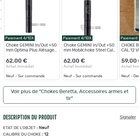
Paiement 4/10X
Paiement 4/10X
Paiement
Choke GEMINI In/Out +50
Choke GEMINI In/Out +50
CHOKE B
mm Optima Plus Alésage
mm Mobilchoke Steel Cal
CAL.12 V
18,60 Cal 12 - IC
12 - IC
62,00 €
62,00 €
59,00
Achat Immédiat
Achat Immédiat
Achat Im
Neuf - Sur commande
Neuf - Sur commande
Neuf - De
Voir plus de "Chokes Beretta, Accessoires armes et
tir"
DESCRIPTION DU PRODUIT
Signaler
:
Neuf
ETAT DE L'OBJET
:
12
CALIBRE DU CHOKE