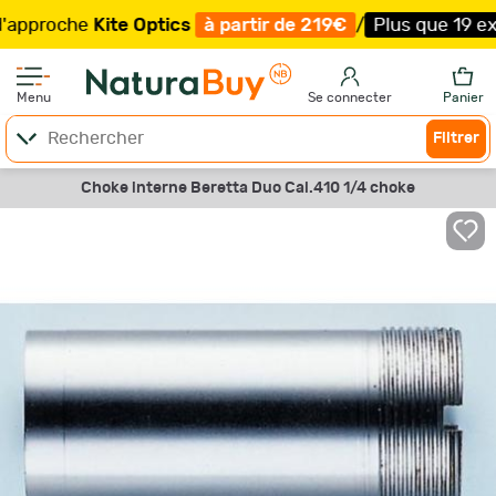
roche
Kite Optics
à partir de 219€
/
Plus que 19 exempla
Menu
Se connecter
Panier
Filtrer
Choke interne Beretta Duo Cal.410 1/4 choke