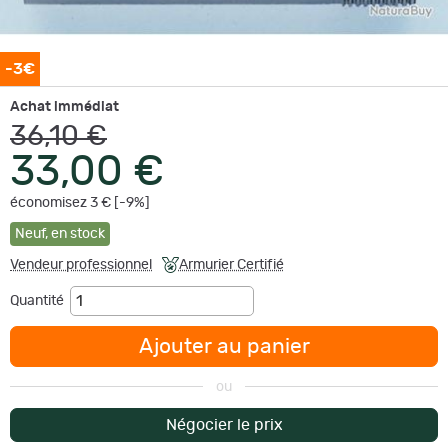
-3€
Achat immédiat
36,10 €
33,00 €
économisez 3 € [-9%]
Neuf
,
en stock
Vendeur professionnel
Armurier Certifié
Quantité
Ajouter au panier
ou
Négocier le prix