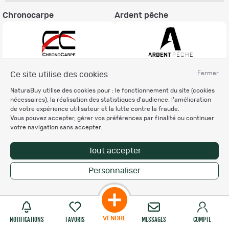
Chronocarpe
Ardent pêche
Fermer
Ce site utilise des cookies
Informations légales
NaturaBuy utilise des cookies pour : le fonctionnement du site (cookies
Charte éthique
nécessaires), la réalisation des statistiques d'audience, l'amélioration
Mentions légales
de votre expérience utilisateur et la lutte contre la fraude.
Vous pouvez accepter, gérer vos préférences par finalité ou continuer
Règlement & Conditions d'utilisation
votre navigation sans accepter.
Politique de protection
des données personnelles
Tout accepter
Personnalisation des cookies
Personnaliser
Copyright © 2007-2026 NaturaBuy. Tous droits réservés. N°CNIL: 1239459.
Les marques commerciales mentionnées appartiennent à leurs propriétaires
respectifs in 0.068 s
Suggestions de recherche
Site NaturaBuy classique
VENDRE
NOTIFICATIONS
FAVORIS
MESSAGES
COMPTE