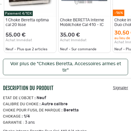
-16%
Paiement 4/10X
1 Choke Beretta optima
Choke BERETTA Interne
Choke in
cal 20 lisse
Mobilchoke Cal 410 - IC
Duo chok
30,50
55,00 €
35,00 €
au lieu de
Achat Immédiat
Achat Immédiat
Achat Im
Neuf - Plus que
2
articles
Neuf - Sur commande
Neuf - Pl
Voir plus de "Chokes Beretta, Accessoires armes et
tir"
DESCRIPTION DU PRODUIT
Signaler
:
Neuf
ETAT DE L'OBJET
:
Autre calibre
CALIBRE DU CHOKE
:
Beretta
CHOKE POUR FUSIL DE MARQUE
:
1/4
CHOKAGE
:
3 ans
GARANTIE