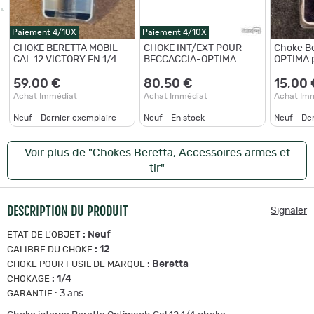
Paiement 4/10X
Paiement 4/10X
CHOKE BERETTA MOBIL
CHOKE INT/EXT POUR
Choke Be
CAL.12 VICTORY EN 1/4
BECCACCIA-OPTIMA
O
PLUS Cal. 12 - Longueur
120 mm - 1/4
59,00 €
80,50 €
15,00 
Achat Immédiat
Achat Immédiat
Achat Im
Neuf - Dernier exemplaire
Neuf - En stock
Neuf - De
Voir plus de "Chokes Beretta, Accessoires armes et
tir"
DESCRIPTION DU PRODUIT
Signaler
:
Neuf
ETAT DE L'OBJET
:
12
CALIBRE DU CHOKE
:
Beretta
CHOKE POUR FUSIL DE MARQUE
:
1/4
CHOKAGE
:
3 ans
GARANTIE