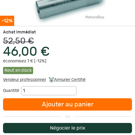
-12%
Achat immédiat
52,50 €
46,00 €
économisez 7 € [-12%]
Neuf
,
en stock
Vendeur professionnel
Armurier Certifié
Quantité
Ajouter au panier
ou
Négocier le prix