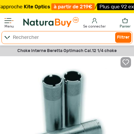
oche
Kite Optics
à partir de 219€
/
Plus que 92 exempla
Menu
Se connecter
Panier
Filtrer
Choke interne Beretta Optimach Cal.12 1/4 choke