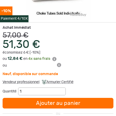
-10%
Paiement 4/10X
Achat immédiat
57,00 €
51,30 €
économisez 6 € [-10%]
12,84 €
ou
en
4x sans frais
ou
Neuf
,
disponible sur commande
Vendeur professionnel
Armurier Certifié
Quantité
Ajouter au panier
ou