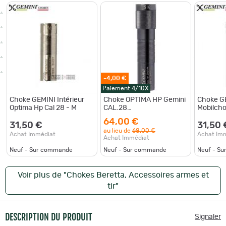
-4,00 €
Paiement 4/10X
Choke GEMINI Intérieur
Choke OPTIMA HP Gemini
Choke GE
Optima Hp Cal 28 - M
CAL.28
Mobilcho
EXTENDED+20mm, au
64,00 €
choix
31,50 €
31,50 
au lieu de
68,00 €
Achat Immédiat
Achat Im
Achat Immédiat
Neuf - Sur commande
Neuf - Sur commande
Neuf - S
Voir plus de "Chokes Beretta, Accessoires armes et
tir"
DESCRIPTION DU PRODUIT
Signaler