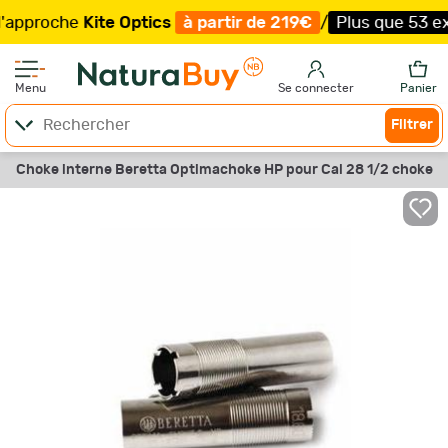
roche
Kite Optics
à partir de 219€
/
Plus que 53 exempla
Menu
Se connecter
Panier
Filtrer
Choke interne Beretta Optimachoke HP pour Cal 28 1/2 choke