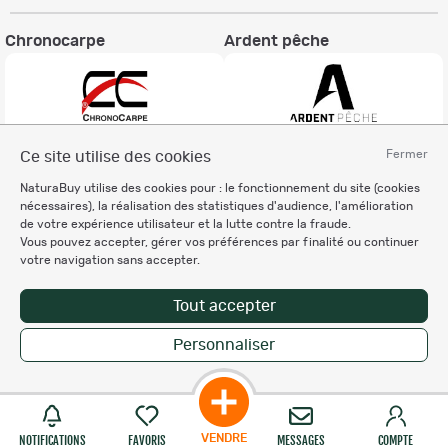
Chronocarpe
Ardent pêche
Fermer
Ce site utilise des cookies
Informations légales
NaturaBuy utilise des cookies pour : le fonctionnement du site (cookies
Charte éthique
nécessaires), la réalisation des statistiques d'audience, l'amélioration
Mentions légales
de votre expérience utilisateur et la lutte contre la fraude.
Vous pouvez accepter, gérer vos préférences par finalité ou continuer
Règlement & Conditions d'utilisation
votre navigation sans accepter.
Politique de protection
des données personnelles
Tout accepter
Personnalisation des cookies
Personnaliser
Copyright © 2007-2026 NaturaBuy. Tous droits réservés. N°CNIL: 1239459.
Les marques commerciales mentionnées appartiennent à leurs propriétaires
respectifs in 0.069 s
Suggestions de recherche
Site NaturaBuy classique
VENDRE
NOTIFICATIONS
FAVORIS
MESSAGES
COMPTE