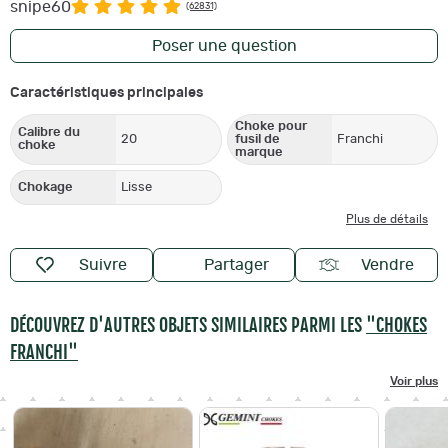
snipe60
(62831)
Poser une question
Caractéristiques principales
Choke pour
Calibre du
20
fusil de
Franchi
choke
marque
Chokage
Lisse
Plus de détails
Suivre
Partager
Vendre
DÉCOUVREZ D'AUTRES OBJETS SIMILAIRES PARMI LES
"CHOKES
FRANCHI"
Voir plus