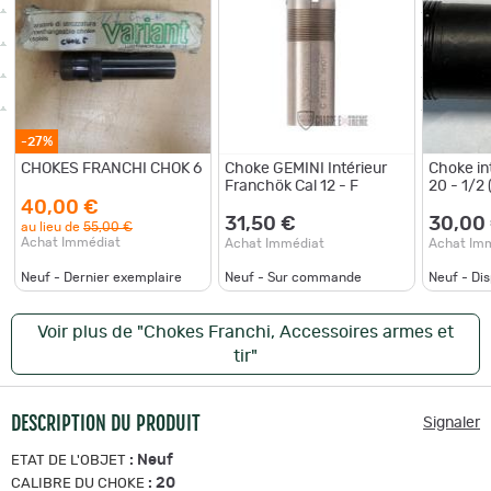
-27%
CHOKES FRANCHI CHOK 6
Choke GEMINI Intérieur
Choke in
Franchök Cal 12 - F
20 - 1/2
uniquem
40,00 €
31,50 €
30,00
au lieu de
55,00 €
Achat Immédiat
Achat Immédiat
Achat Im
Neuf - Dernier exemplaire
Neuf - Sur commande
Neuf - Di
Voir plus de "Chokes Franchi, Accessoires armes et
tir"
DESCRIPTION DU PRODUIT
Signaler
:
Neuf
ETAT DE L'OBJET
:
20
CALIBRE DU CHOKE