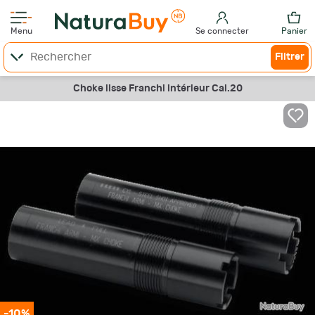
Menu
Se connecter
Panier
Filtrer
Choke lisse Franchi intérieur Cal.20
-10%