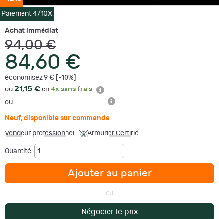
Paiement 4/10X
Achat immédiat
94,00 €
84,60 €
économisez 9 € [-10%]
21,15 €
ou
en
4x sans frais
ou
Neuf
,
disponible sur commande
Vendeur professionnel
Armurier Certifié
Quantité
Ajouter au panier
ou
Négocier le prix