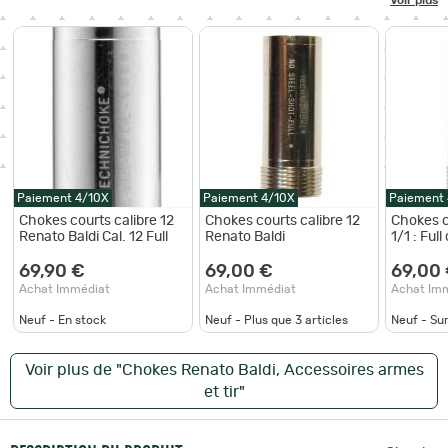
Paiement 4/10X
Paiement 4/10X
Paiement
Chokes courts calibre 12
Chokes courts calibre 12
Chokes c
Renato Baldi Cal. 12 Full
Renato Baldi
1/1 : Full
69,90 €
69,00 €
69,00
Achat Immédiat
Achat Immédiat
Achat Im
Neuf - En stock
Neuf - Plus que
3
articles
Neuf - S
Voir plus de "Chokes Renato Baldi, Accessoires armes
et tir"