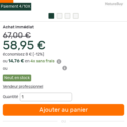
Paiement 4/10X
Achat immédiat
67,00 €
58,95 €
économisez 8 € [-12%]
14,76 €
ou
en
4x sans frais
ou
Neuf
,
en stock
Vendeur professionnel
Quantité
Ajouter au panier
ou