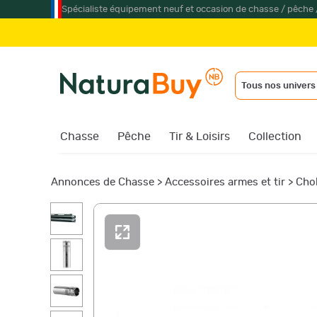
Spécialiste équipement neuf et occasion de chasse / pêche 
Tous nos univers
Chasse
Pêche
Tir & Loisirs
Collection
Annonces de Chasse
>
Accessoires armes et tir
>
Cho