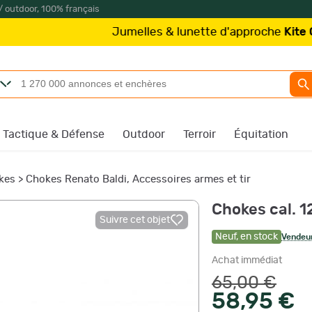
/ outdoor, 100% français
Jumelles & lunette d'approche
Kite Optics
Tactique & Défense
Outdoor
Terroir
Équitation
kes
>
Chokes Renato Baldi, Accessoires armes et tir
Chokes cal. 12
Suivre cet objet
Neuf
,
en stock
Vendeur
Achat immédiat
65,00 €
58,95 €