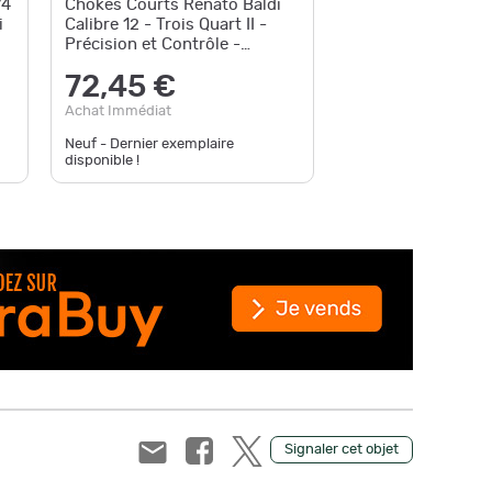
/4
Chokes Courts Renato Baldi
Chokes c
i
Calibre 12 - Trois Quart II -
Renato B
Précision et Contrôle -
Optimisez Vos Perfo
69,9
72,45 €
Achat Im
Achat Immédiat
Neuf - Dernier exemplaire
disponible !
Neuf - Pl
Signaler cet objet