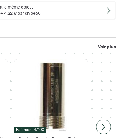
t le même objet :
+ 4,22 € par snipe60
Voir plus
Paiement 4/10X
Paiement 4