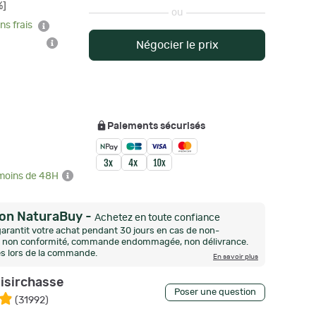
%]
ou
ns frais
Négocier le prix
Paiements sécurisés
 moins de 48H
ion NaturaBuy
-
Achetez en toute confiance
arantit votre achat pendant 30 jours en cas de non-
n, non conformité, commande endommagée, non délivrance.
és lors de la commande.
En savoir plus
oisirchasse
Poser une question
(
31992
)