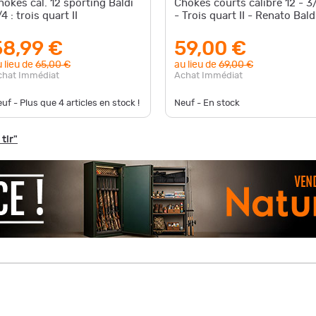
hokes cal. 12 sporting Baldi
Chokes courts calibre 12 - 3
4 : trois quart II
- Trois quart II - Renato Bald
58,99 €
59,00 €
 lieu de
65,00 €
au lieu de
69,00 €
chat Immédiat
Achat Immédiat
uf - Plus que
4
articles en stock !
Neuf - En stock
tir"