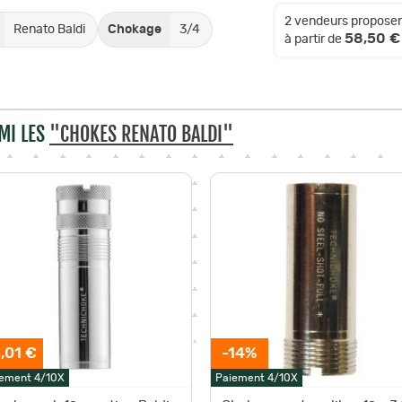
2 vendeurs proposen
Renato Baldi
Chokage
3/4
58,50 €
à partir de
MI LES
"CHOKES RENATO BALDI"
,01 €
-14%
ement 4/10X
Paiement 4/10X