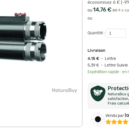
économisez 6 € [-9
14,76 €
ou
en
4 x sa
ou
Quantité :
Livraison
4,15 €
- Lettre
5,39 € - Lettre Suivie
Expédition rapide : en
Protect
NaturaBuy g
satisfactio
Frais calcul
l
Vendu par