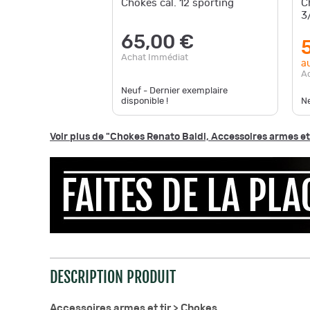
Chokes cal. 12 sporting
C
3/
65,00 €
Achat Immédiat
au
A
Neuf - Dernier exemplaire
disponible !
Ne
Voir plus de "Chokes Renato Baldi, Accessoires armes et 
DESCRIPTION PRODUIT
Accessoires armes et tir >
Chokes