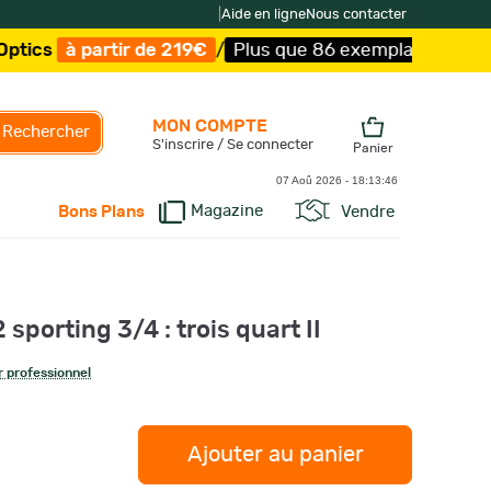
|
Aide en ligne
Nous contacter
à partir de 219€
/
Plus que 86 exemplaires !
/
Livraison 
MON COMPTE
Rechercher
S'inscrire / Se connecter
Panier
07 Aoû 2026 -
18:13:47
Magazine
Vendre
Bons Plans
 sporting 3/4 : trois quart II
 professionnel
Ajouter au panier