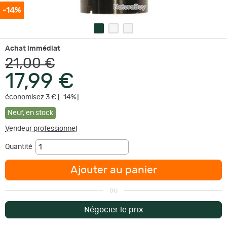
-14%
Achat immédiat
21,00 €
17,99 €
économisez 3 € [-14%]
Neuf
,
en stock
Vendeur professionnel
Quantité
Ajouter au panier
ou
Négocier le prix