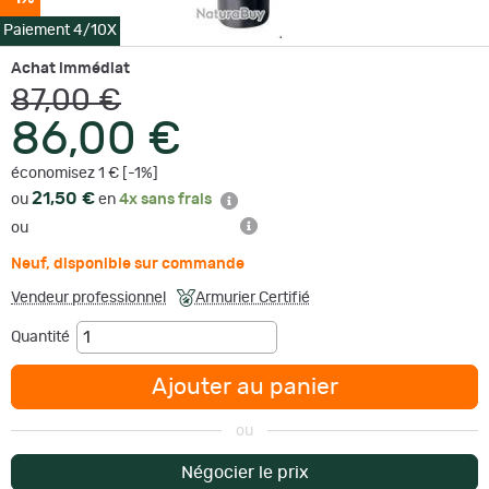
Paiement 4/10X
Achat immédiat
87,00 €
86,00 €
économisez 1 € [-1%]
21,50 €
ou
en
4x sans frais
ou
Neuf
,
disponible sur commande
Vendeur professionnel
Armurier Certifié
Quantité
Ajouter au panier
ou
Négocier le prix