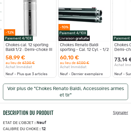
-10%
-12%
Paiement 4/10X
Paiement 4/10X
Livraison
gratuite
Paiement
Chokes cal. 12 sporting
Chokes Renato Baldi
Chokes C
Baldi 1/2 : Demi-choke III
sporting - Cal. 12 Cyl. - 1/2
Demi-cho
58,99 €
60,10 €
73,14 
au lieu de
67,00 €
au lieu de
67,00 €
Achat Im
Achat Immédiat
Achat Immédiat
Neuf - Plus que
3
articles
Neuf - Dernier exemplaire
Neuf - S
Voir plus de "Chokes Renato Baldi, Accessoires armes
et tir"
DESCRIPTION DU PRODUIT
Signaler
:
Neuf
ETAT DE L'OBJET
:
12
CALIBRE DU CHOKE