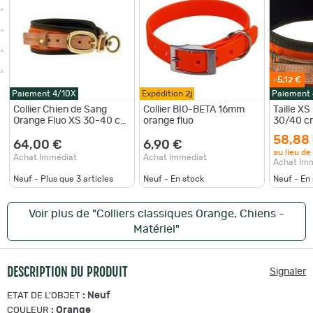
-5,12 €
Paiement 4/10X
Expédition
2j
Paiement
Collier Chien de Sang
Collier BIO-BETA 16mm
Taille XS
Orange Fluo XS 30-40 cm
orange fluo
30/40 c
ALU
58,88
64,00 €
6,90 €
au lieu de
Achat Immédiat
Achat Immédiat
Achat Im
Neuf - Plus que
3
articles
Neuf - En stock
Neuf - En
Voir plus de "Colliers classiques Orange, Chiens -
Matériel"
DESCRIPTION DU PRODUIT
Signaler
:
Neuf
ETAT DE L'OBJET
:
Orange
COULEUR