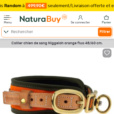
ndom
à
499,90€
seulement
/
Livraison offerte et expéd
Menu
Se connecter
Panier
Filtrer
Collier chien de sang Niggeloh orange fluo 48/60 cm.