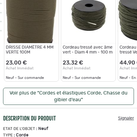
DRISSE DIAMÈTRE 4 MM
Cordeau tressé avec âme
Cordeau 
VERTE 100M
vert - Diam 4 mm - 100 m
tressé Ve
23,00 €
23,32 €
44,90
Achat Immédiat
Achat Immédiat
Achat Im
Neuf - Sur commande
Neuf - Sur commande
Neuf - En
Voir plus de "Cordes et élastiques Corde, Chasse du
gibier d'eau"
DESCRIPTION DU PRODUIT
Signaler
:
Neuf
ETAT DE L'OBJET
:
Corde
TYPE