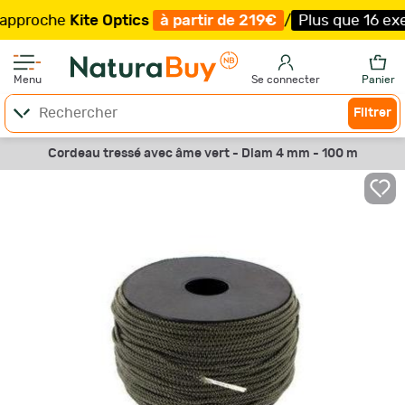
oche
Kite Optics
à partir de 219€
/
Plus que 16 exempla
Menu
Se connecter
Panier
Filtrer
Cordeau tressé avec âme vert - Diam 4 mm - 100 m