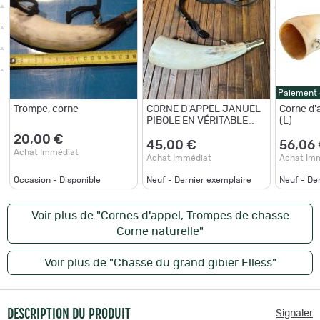
Paiement
Trompe, corne
CORNE D'APPEL JANUEL
Corne d'
PIBOLE EN VÉRITABLE
(L)
CORNE MARQUE ELLES
20,00 €
FABRICATION FRANÇAISE
45,00 €
56,06
Achat Immédiat
24 cm
Achat Immédiat
Achat Im
Occasion - Disponible
Neuf - Dernier exemplaire
Neuf - De
Voir plus de "Cornes d'appel, Trompes de chasse
Corne naturelle"
Voir plus de "Chasse du grand gibier Elless"
DESCRIPTION DU PRODUIT
Signaler