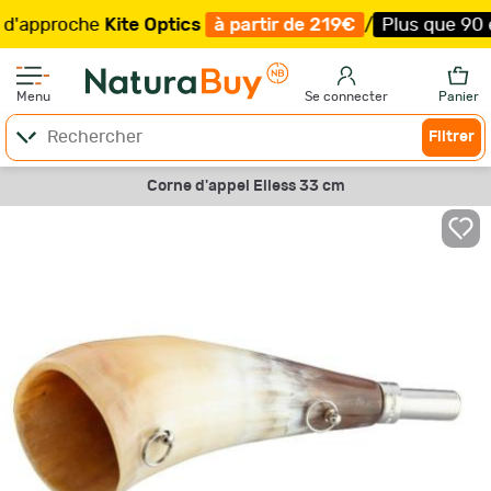
pproche
Kite Optics
à partir de 219€
/
Plus que 90 exem
Menu
Se connecter
Panier
Filtrer
Corne d'appel Elless 33 cm