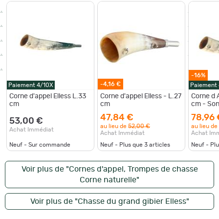
-16%
-4,16 €
Paiement 4/10X
Paiement
Corne d'appel Elless L.33
Corne d'appel Elless - L.27
Corne d 
cm
cm
cm - Son
Réaliste 
47,84 €
78,96 
Gibier R
53,00 €
au lieu de
52,00 €
au lieu de
Achat Immédiat
Achat Immédiat
Achat Im
Neuf - Sur commande
Neuf - Plus que
3
articles
Neuf - Pl
Voir plus de "Cornes d'appel, Trompes de chasse
Corne naturelle"
Voir plus de "Chasse du grand gibier Elless"