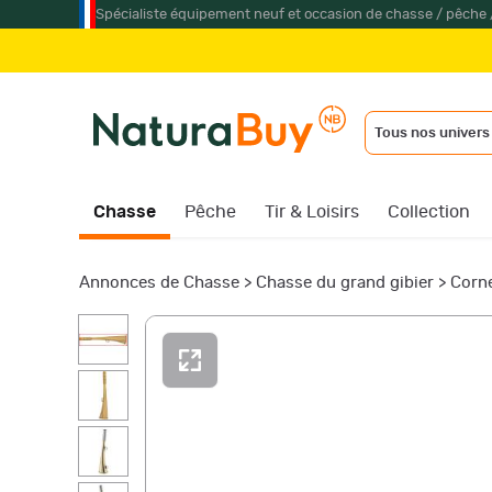
Spécialiste équipement neuf et occasion de chasse / pêche 
Tous nos univers
Chasse
Pêche
Tir & Loisirs
Collection
Annonces de Chasse
>
Chasse du grand gibier
>
Corne