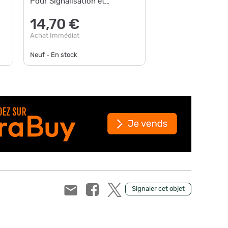
Pour Signalisation et
Rassemblement 16 cm
22,
14,70 €
Achat Im
Achat Immédiat
Neuf - En stock
Neuf - En
Signaler cet objet