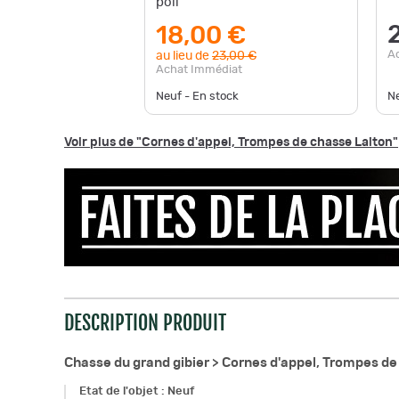
poli
18,00 €
A
au lieu de
23,00 €
Achat Immédiat
Neuf - En stock
Ne
Voir plus de "Cornes d'appel, Trompes de chasse Laiton"
DESCRIPTION PRODUIT
Chasse du grand gibier >
Cornes d'appel, Trompes de
Etat de l'objet
:
Neuf