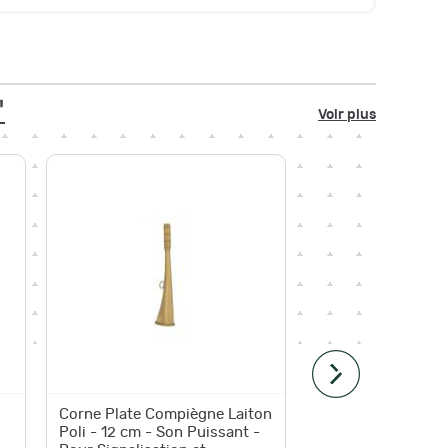
"
Voir plus
Corne Plate Compiègne Laiton
Corne p
Poli - 12 cm - Son Puissant -
laiton p