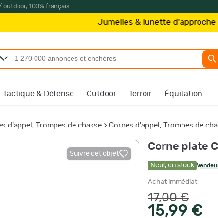
/ outdoor, 100% français
Jumelles & lunette d'approche
Kite Opti
Tactique & Défense
Outdoor
Terroir
Équitation
s d'appel, Trompes de chasse
>
Cornes d'appel, Trompes de cha
Corne plate C
Suivre cet objet
Neuf
,
en stock
Vendeur
Achat immédiat
17,00 €
15,99 €