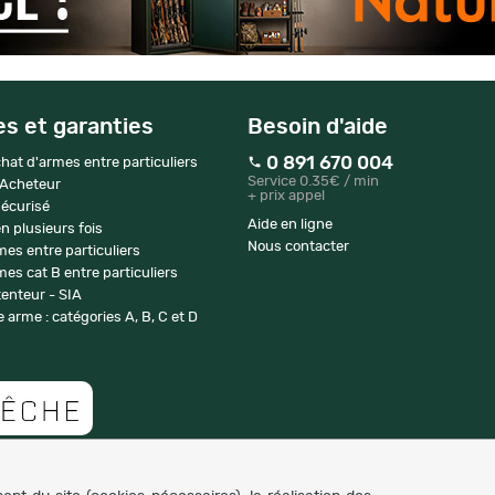
es et garanties
Besoin d'aide
0 891 670 004
hat d'armes entre particuliers
Service 0.35€ / min
 Acheteur
+ prix appel
écurisé
Aide en ligne
n plusieurs fois
Nous contacter
mes entre particuliers
es cat B entre particuliers
enteur - SIA
 arme : catégories A, B, C et D
Copyright © 2007-2026 NaturaBuy. Tous droits réservés. N°CNIL: 1239459.