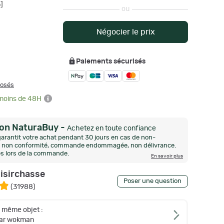
]
ou
Négocier le prix
Paiements sécurisés
posés
 moins de 48H
ion NaturaBuy
-
Achetez en toute confiance
arantit votre achat pendant 30 jours en cas de non-
n, non conformité, commande endommagée, non délivrance.
és lors de la commande.
En savoir plus
oisirchasse
Poser une question
(
31988
)
e même objet :
par wokman