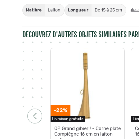
plus 
Matière
Laiton
Longueur
De 15 à 25 cm
DÉCOUVREZ D'AUTRES OBJETS SIMILAIRES PAR
-22%
Livraison
gratuite
Liv
OP Grand gibier ! - Corne plate
C
Compiègne 16 cm en laiton
1