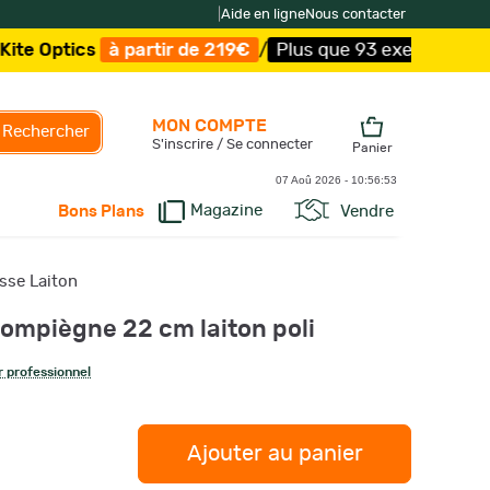
|
Aide en ligne
Nous contacter
cs
à partir de 219€
/
Plus que 93 exemplaires !
/
Livrais
MON COMPTE
Rechercher
S'inscrire / Se connecter
Panier
07 Aoû 2026 -
10:56:54
Magazine
Vendre
Bons Plans
sse Laiton
ompiègne 22 cm laiton poli
 professionnel
Ajouter au panier