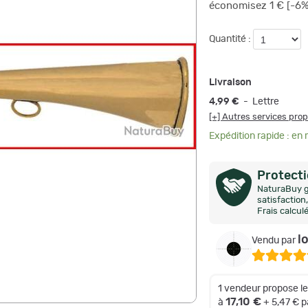
économisez 1 € [-6%
Quantité :
Livraison
4,99 €
- Lettre
[+] Autres services pro
Expédition rapide : en
Protect
NaturaBuy g
satisfactio
Frais calcul
l
Vendu par
1 vendeur propose l
17,10 €
à
+ 5,47 € 