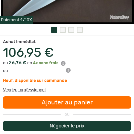
Paiement 4/10X
Achat immédiat
106,95 €
26,76 €
ou
en
4x sans frais
ou
Neuf
,
disponible sur commande
Vendeur professionnel
Ajouter au panier
ou
Négocier le prix