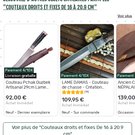
"COUTEAUX DROITS ET FIXES DE 16 À 20.9 CM"
Voir plus
Paiement 4/10X
Livraison
gratuite
Paiement 4/10X
Paiement
Couteau Pchak Ouzbek
LAME DAMAS - Couteau
Ancien 
Artisanal 29cm Lame
de chasse - Création
NÉPALAI
Acier Forgé Manche Bois
artisanale
Bois avec
(19)
Sombre
92,00 €
139,00
109,95 €
Achat Immédiat
Achat Im
Achat Immédiat
Neuf - Dernier exemplaire
Neuf - Sur commande
Occasion 
Voir plus de "Couteaux droits et fixes De 16 à 20.9
cm"