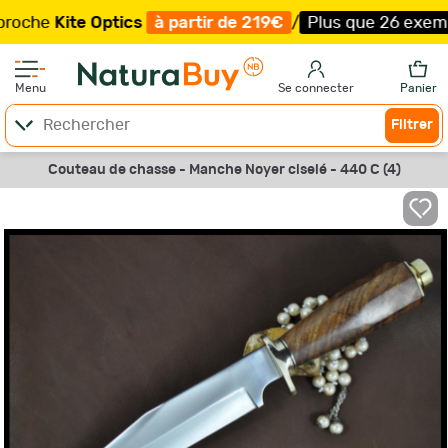
he
Kite Optics
à partir de 219€
/
Plus que 26 exemplaire
Menu
Se connecter
Panier
Filtrer
Couteau de chasse - Manche Noyer ciselé - 440 C (4)