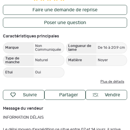
Faire une demande de reprise
Poser une question
Caractéristiques principales
Non
Longueur de
Marque
De 16 à 20.9 cm
Communiquée
lame
Type de
Naturel
Matière
Noyer
manche
Etui
Oui
Plus de détails
Suivre
Partager
Vendre
Message du vendeur
INFORMATION DÉLAIS
Le délai moyen d'expédition se situe entre 07 et 14 jours, il arrive