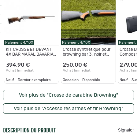
Paiement 4/10X
Paiement 4/10X
Paiement
KIT CROSSE ET DEVANT
Crosse synthétique pour
Crosse 
4X BAR MARAL BAVARIAN
browning bar 3 , noir et
Composit
GR2
orange
Bar 4x e
394,90 €
250,00 €
279,0
Achat Immédiat
Achat Immédiat
Achat Im
Neuf - Dernier exemplaire
Occasion - Disponible
Neuf - S
Voir plus de "Crosse de carabine Browning"
Voir plus de "Accessoires armes et tir Browning"
DESCRIPTION DU PRODUIT
Signaler