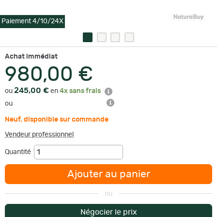
Paiement 4/10/24X
Achat immédiat
980,00 €
245,00 €
ou
en
4x sans frais
ou
Neuf
,
disponible sur commande
Vendeur professionnel
Quantité
Ajouter au panier
ou
Négocier le prix