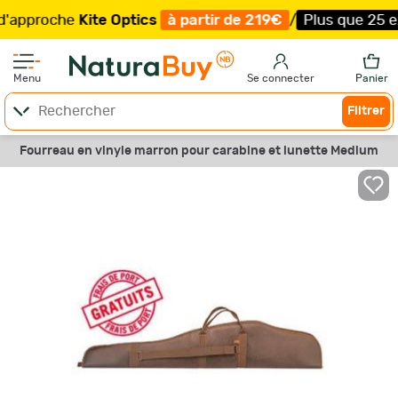
proche
Kite Optics
à partir de 219€
/
Plus que 25 exemp
Menu
Se connecter
Panier
Filtrer
Fourreau en vinyle marron pour carabine et lunette Medium