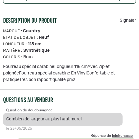
DESCRIPTION DU PRODUIT
Signaler
:
Country
MARQUE
:
Neuf
ETAT DE L'OBJET
:
115 cm
LONGUEUR
:
Synthétique
MATIÈRE
:
Brun
COLORIS
Fourreau spécial carabineLongueur 115 cmAvec Zip et
poignéeFourreau spécial carabine En VinylConfortable et
pratiqueTrès bon rapport qualité prix!
QUESTIONS AU VENDEUR
Question de
doudouvignoc
Combien de largeur au plus haut merci
le 23/05/2026
Réponse de
loisirchasse