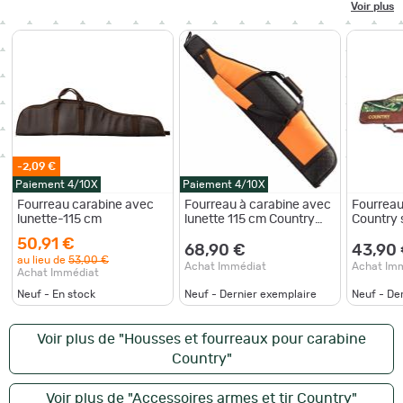
Voir plus
-2,09 €
Paiement 4/10X
Paiement 4/10X
Fourreau carabine avec
Fourreau à carabine avec
Fourreau
lunette-115 cm
lunette 115 cm Country
Country 
sellerie
50,91 €
68,90 €
43,90
au lieu de
53,00 €
Achat Immédiat
Achat Im
Achat Immédiat
Neuf - En stock
Neuf - Dernier exemplaire
Neuf - De
Voir plus de "Housses et fourreaux pour carabine
Country"
Voir plus de "Accessoires armes et tir Country"