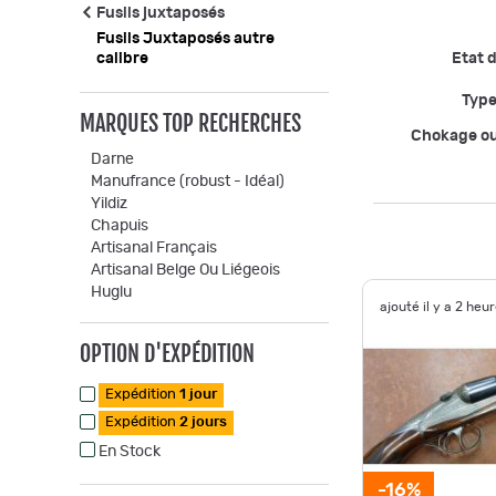
Fusils juxtaposés
Fusils Juxtaposés autre
calibre
Etat d
Type
MARQUES TOP RECHERCHES
Chokage o
Darne
Manufrance (robust - Idéal)
Yildiz
Chapuis
Artisanal Français
Artisanal Belge Ou Liégeois
Huglu
ajouté il y a 2 heu
OPTION D'EXPÉDITION
Expédition
1 jour
Expédition
2 jours
En Stock
-16%