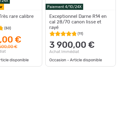
0/24X
ur
Paiement 4/10/24X
rès rare calibre
Exceptionnel Darne R14 en
cal 28/70 canon lisse et
rayé
(
50
)
(
11
)
,00 €
3 900,00 €
500,00 €
iat
Achat Immédiat
ticle disponible
Occasion - Article disponible