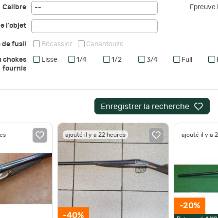
Calibre
Epreuve b
--
e l'objet
--
 de fusil
Bécassier
Canardouze
u chokes
Lisse
1/4
1/2
3/4
Full
fournis
Enregistrer la recherche
res
ajouté il y a 22 heures
ajouté il y a 
-20%
-40%