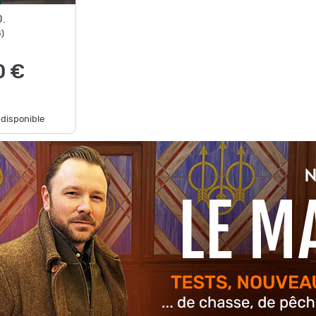
0.
4
)
0 €
 disponible