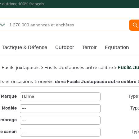
/ outdoor, 100% français
Tactique & Défense
Outdoor
Terroir
Équitation
Fusils J
>
Fusils juxtaposés
>
Fusils Juxtaposés autre calibre
>
s et occasions trouvées
dans Fusils Juxtaposés autre calibre
Marque
Type 
Darne
Modèle
Type
--
ambrage
--
de canon
Typ
--