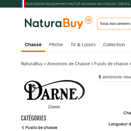
Spécialiste équipement neuf et occasion de chasse / pêche 
Tous nos univers
Chasse
Pêche
Tir & Loisirs
Collection
NaturaBuy
>
Annonces de Chasse
>
Fusils de chasse
5
annonces neuf
Chasse
Ch
CATÉGORIES
Longueur 
Fusils de chasse