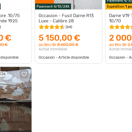
Paiement 4/1
Paiement 4/10/24X
Expédition
1 jo
bre .10/75
Occasion - Fusil Darne R13
Darne V19 T
née 1925
Luxe - Calibre 28
10/70
)
(
64
)
0 €
5 150,00 €
2 000
00 €
au lieu de
8 600,00 €
au lieu de
2 
Achat Immédiat
Achat Imméd
 disponible
Occasion - Article disponible
Occasion - Ar
2026