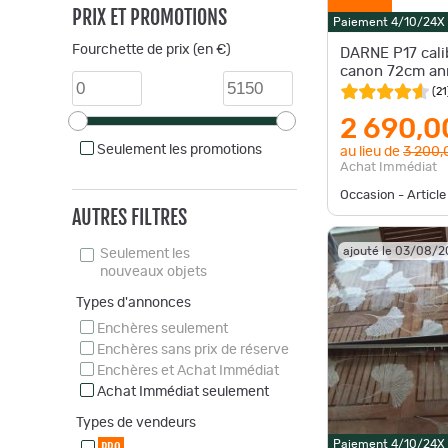
PRIX ET PROMOTIONS
Paiement 4/10/24X
Fourchette de prix (en €)
DARNE P17 cali
canon 72cm an
(
21
2 690,0
Seulement les promotions
au lieu de
3 200,
Achat Immédiat
Occasion - Article
AUTRES FILTRES
ajouté le 03/08/
Seulement les
nouveaux objets
Types d'annonces
Enchères seulement
Enchères sans prix de réserve
Enchères et Achat Immédiat
Achat Immédiat seulement
Types de vendeurs
Paiement 4/10/24X