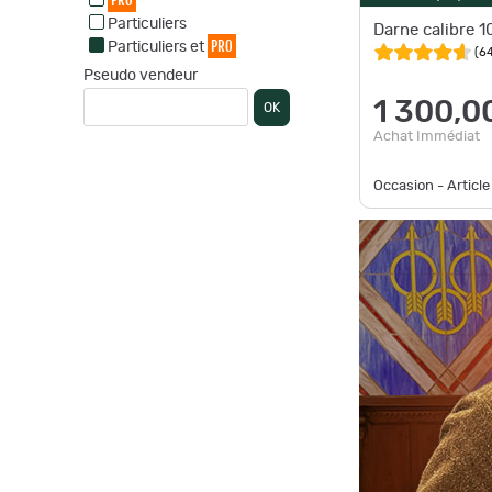
PRO
Particuliers
Darne calibre 1
PRO
Particuliers et
(
6
Pseudo vendeur
1 300,0
OK
Achat Immédiat
Occasion - Article