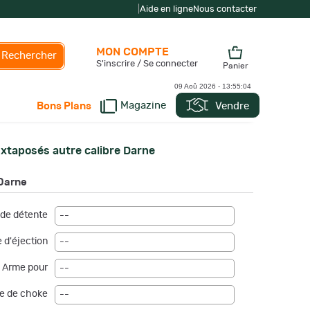
|
Aide en ligne
Nous contacter
MON COMPTE
Rechercher
S'inscrire / Se connecter
Panier
09 Aoû 2026 -
13:55:04
Magazine
Vendre
Bons Plans
uxtaposés autre calibre Darne
 Darne
de détente
--
 d'éjection
--
Arme pour
--
e de choke
--