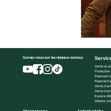
Suivez-nous sur les réseaux sociaux
Servic
Vente et ac
Protection
Paiement s
Paiement e
Vente d'ar
Vente d'arm
Espace dét
Détenir une