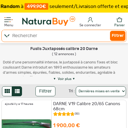
dom
à
499,90€
seulement
/
Livraison offerte et expédit
Menu
Se connecter
Panier
Filtrer
Fusils Juxtaposés calibre 20 Darne
( 12 annonces )
Doté d'une personnalité intense, le juxtaposé à canons fixes et bloc
coulissant Darne introduit en 1893 enthousiasme les amateurs
d'armes simples, épurées, fiables, solides, endurantes, agréable à
utiliser et très efficaces. En calibre 20, le juxtaposé Darne y ajoute une
Voir plus
rareté et une finesse qui le rendent plus fascinant encore. Le Darne
calibre 20 se montre toutefois compliqué et donc coûteux à réparer
Filtrer
Tri :
lorsqu'il connaît des soucis. Il convient donc, pour l'acquéreur en
seconde main, de sélectionner un exemplaire ayant été soigneusement
DARNE V19 Calibre 20/65 Canons
traité et entretenu, d'autant que la cote du modèle, surtout en 20, est
ajouté il y a 17 heures
68cm
soutenue.
(50)
1 900,00 €