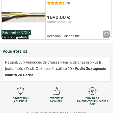
(73)
1 590,00 €
Achat Immédiat
Paiement 4/10/24X
Occasion - Disponible
Livraison
gratuite
Vous êtes ici
NaturaBuy
>
Annonces de Chasse
>
Fusils de chasse
>
Fusils
juxtaposés
>
Fusils Juxtaposés calibre 20
>
Fusils Juxtaposés
calibre 20 Darne
PROTECTION
EXPERTISE
PRIX BAS &
ACHETEUR
& CONSEIL
PAIEMENT EN PLUSIEURS
FOIS