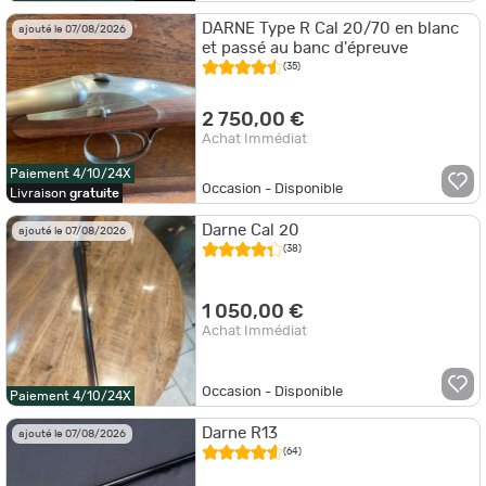
DARNE Type R Cal 20/70 en blanc
ajouté le 07/08/2026
et passé au banc d'épreuve
(35)
2 750,00 €
Achat Immédiat
Paiement 4/10/24X
Occasion - Disponible
Livraison
gratuite
Darne Cal 20
ajouté le 07/08/2026
(38)
1 050,00 €
Achat Immédiat
Occasion - Disponible
Paiement 4/10/24X
Darne R13
ajouté le 07/08/2026
(64)