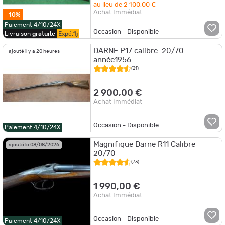
au lieu de
2 100,00 €
Achat Immédiat
-10%
Paiement 4/10/24X
Occasion - Disponible
Livraison
gratuite
Expé.
1j
DARNE P17 calibre .20/70
ajouté il y a 20 heures
année1956
(21)
2 900,00 €
Achat Immédiat
Occasion - Disponible
Paiement 4/10/24X
Magnifique Darne R11 Calibre
ajouté le 08/08/2026
20/70
(73)
1 990,00 €
Achat Immédiat
Occasion - Disponible
Paiement 4/10/24X