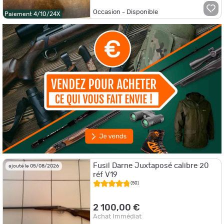
Occasion - Disponible
Paiement 4/10/24X
Fusil Darne Juxtaposé calibre 20
ajouté le 05/08/2026
réf V19
(50)
2 100,00 €
Achat Immédiat