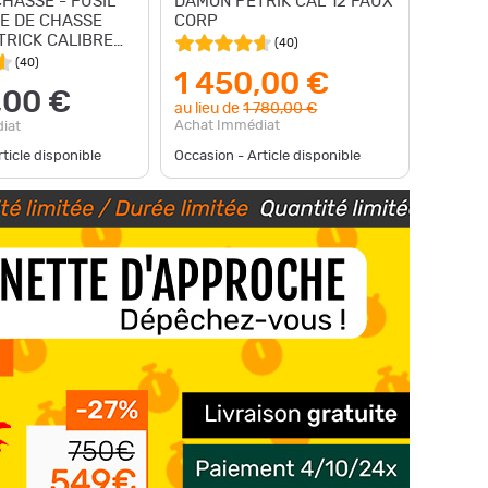
HASSE - FUSIL
DAMON PETRIK CAL 12 FAUX
E DE CHASSE
CORP
RICK CALIBRE
(
40
)
(
40
)
1 450,00 €
,00 €
au lieu de
1 780,00 €
Achat Immédiat
iat
ticle disponible
Occasion - Article disponible