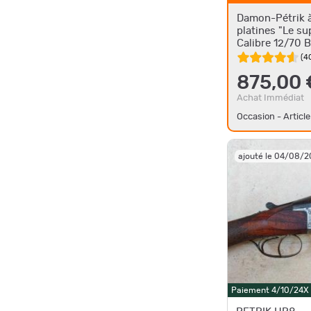
Damon-Pétrik à
platines "Le su
Calibre 12/70 
PRIX
(
4
875,00 
Achat Immédiat
Occasion - Article
ajouté le 04/08/
Paiement 4/10/24X