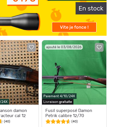
ajouté le 03/08/2026
Paiement 4/10/24X
0/24X
Livraison
gratuite
 anson damon
Fusil superposé Damon
racteur cal 12
Petrik calibre 12/70
(
40
)
(
40
)