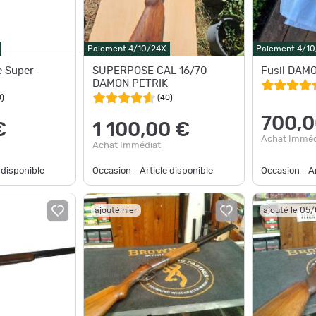
Paiement 4/10/24X
Paiement 4/1
e Super-
SUPERPOSE CAL 16/70
Fusil DAM
DAMON PETRIK
0
)
(
40
)
700,0
€
1 100,00 €
Achat Imméd
Achat Immédiat
 disponible
Occasion - Article disponible
Occasion - Ar
ajouté hier
ajouté le 05