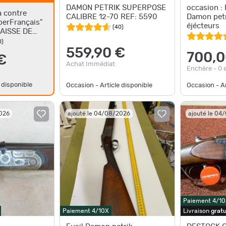
DAMON PETRIK SUPERPOSE
occasion :
 contre
CALIBRE 12-70 REF: 5590
Damon petr
perFrançais"
éjécteurs
(
40
)
BAISSE DE
0
)
559,90 €
700,0
€
Achat Immédiat
Enchère - 0 
 disponible
Occasion - Article disponible
Occasion - Ar
2026
ajouté le 04/08/2026
ajouté le 04
Paiement 4/1
Paiement 4/10X
Livraison
gratu