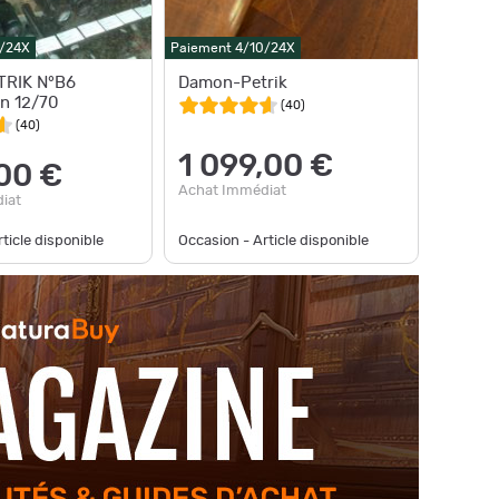
0/24X
Paiement 4/10/24X
RIK N°B6
Damon-Petrik
en 12/70
(
40
)
(
40
)
1 099,00 €
,00 €
Achat Immédiat
iat
ticle disponible
Occasion - Article disponible