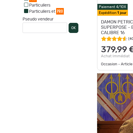
Particuliers
Paiement 4/10X
PRO
Particuliers et
Expédition
1 jour
Pseudo vendeur
DAMON PETRIC
SUPERPOSE - 
OK
CALIBRE 16
(
4
379,99 
Achat Immédiat
Occasion - Article