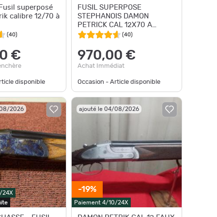
 Fusil superposé
FUSIL SUPERPOSE
ik calibre 12/70 à
STEPHANOIS DAMON
PETRICK CAL 12X70 A
EJECTEURS CAL 12X70
(
40
)
(
40
)
CANON DE 700MM
0 €
970,00 €
enchère
Achat Immédiat
ticle disponible
Occasion - Article disponible
/08/2026
ajouté le 04/08/2026
-19%
0/24X
ite
Paiement 4/10/24X