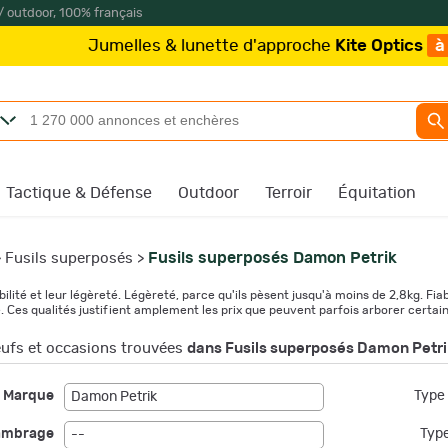
/ outdoor, 100% français
s & lunette d'approche
Kite Optics
à partir de 219€
/
Tactique & Défense
Outdoor
Terroir
Équitation
Fusils superposés Damon Petrik
>
Fusils superposés
>
ité et leur légèreté. Légèreté, parce qu'ils pèsent jusqu'à moins de 2,8kg. Fiabl
. Ces qualités justifient amplement les prix que peuvent parfois arborer certai
ufs et occasions trouvées
dans Fusils superposés Damon Petri
Marque
Type 
Damon Petrik
ambrage
Type
--