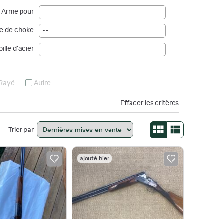
Arme pour
--
e de choke
--
ille d'acier
--
Rayé
Autre
Effacer les critères
Trier par
ajouté hier