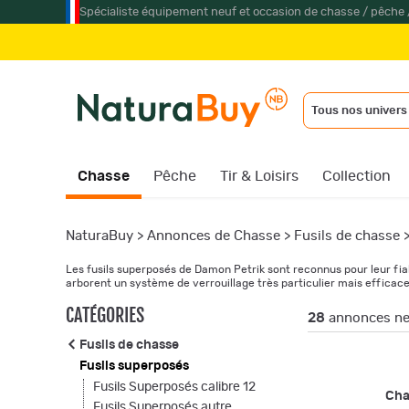
Spécialiste équipement neuf et occasion de chasse / pêche 
Jumelle
Tous nos univers
Chasse
Pêche
Tir & Loisirs
Collection
NaturaBuy
>
Annonces de Chasse
>
Fusils de chasse
Les fusils superposés de Damon Petrik sont reconnus pour leur fiabil
arborent un système de verrouillage très particulier mais efficace
CATÉGORIES
28
annonces ne
Fusils de chasse
Fusils superposés
Fusils Superposés calibre 12
Ch
Fusils Superposés autre