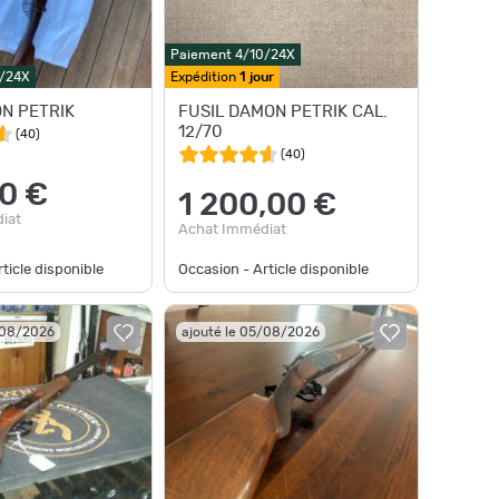
Paiement 4/10/24X
0/24X
Expédition
1 jour
ON PETRIK
FUSIL DAMON PETRIK CAL.
12/70
(
40
)
(
40
)
0 €
1 200,00 €
iat
Achat Immédiat
ticle disponible
Occasion - Article disponible
/08/2026
ajouté le 05/08/2026