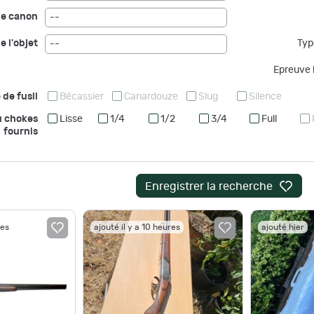
de canon
--
e l'objet
Typ
--
Epreuve b
 de fusil
Bécassier
Canardouze
Slug
Silence
u chokes
Lisse
1/4
1/2
3/4
Full
fournis
Enregistrer la recherche
res
ajouté il y a 10 heures
ajouté hier