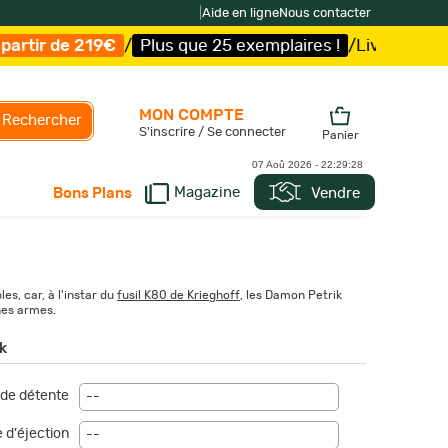
|
Aide en ligne
Nous contacter
Plus que 25 exemplaires !
/
Livraison offerte et expéditio
MON COMPTE
Rechercher
S'inscrire / Se connecter
Panier
07 Aoû 2026 -
22:29:29
Magazine
Vendre
Bons Plans
es, car, à l'instar du
fusil K80 de Krieghoff
, les Damon Petrik
nes armes.
k
de détente
--
 d'éjection
--