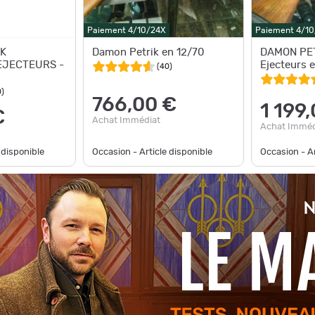
Paiement 4/10/24X
Paiement 4/1
K
Damon Petrik en 12/70
DAMON PET
EJECTEURS -
Ejecteurs 
(
40
)
0
)
766,00 €
1 199
€
Achat Immédiat
Achat Imméd
 disponible
Occasion - Article disponible
Occasion - Ar