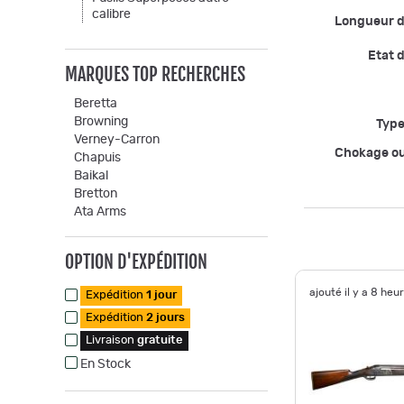
calibre
Longueur 
Etat d
MARQUES TOP RECHERCHES
Beretta
Browning
Type
Verney-Carron
Chokage o
Chapuis
Baikal
Bretton
Ata Arms
OPTION D'EXPÉDITION
ajouté il y a 8 heu
Expédition
1 jour
Expédition
2 jours
Livraison
gratuite
En Stock