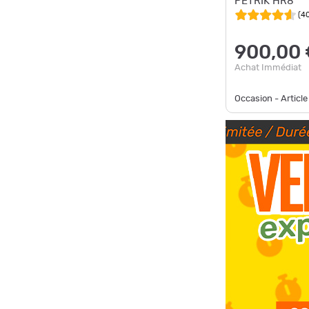
PETRIK HR8
(
4
900,00 
Achat Immédiat
Occasion - Article