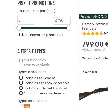
PRIX ET PROMOTIONS
Fourchette de prix (en €)
Paiement 4/10/24X
Damon Petrik l
Français
(
4
Seulement les promotions
799,00 
Achat Immédiat
AUTRES FILTRES
Occasion - Article
Seulement les
nouveaux objets
Types d'annonces
ajouté hier
Enchères seulement
Enchères sans prix de réserve
Enchères et Achat Immédiat
Achat Immédiat seulement
Types de vendeurs
PRO