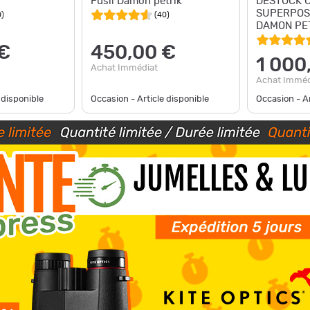
Fusil Damon petrik
DESTOCK C
SUPERPOS
0
)
(
40
)
DAMON PET
12/70
€
450,00 €
1 000
Achat Immédiat
Achat Imméd
 disponible
Occasion - Article disponible
Occasion - Ar