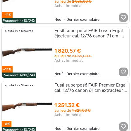
au lieu de
2 035,00 €
Achat Immédiat
-11%
Neuf - Dernier exemplaire
Paiement 4/10/24X
Fusil superposé FAIR Lusso Ergal
ajouté il y a 5 heures
éjecteur cal. 12/76 canon 71 cm -
Monodétente
1 820,57 €
au lieu de
2 035,00 €
Achat Immédiat
-11%
Neuf - Dernier exemplaire
Paiement 4/10/24X
Fusil superposé FAIR Premier Ergal
ajouté il y a 5 heures
cal. 12/76 canon 61 cm extracteur -
Double Détente
1 251,32 €
au lieu de
1 329,00 €
Achat Immédiat
-6%
Neuf - Dernier exemplaire
Paiement 4/10/24X