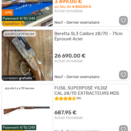
3 499,00 €
au lieu de
4 800,00 €
Achat Immédiat
-27%
Paiement 4/10/24X
Neuf - Dernier exemplaire
Expédition
1j
Beretta SL3 Calibre 28/70 - 71cm
ajouté il y a 14 heures
Éprouvé Acier
26 690,00 €
Achat Immédiat
Neuf - Dernier exemplaire
Livraison
gratuite
FUSIL SUPERPOSÉ YILDIZ
ajouté il y a 15 heures
CAL.28/70 EXTRACTEURS MDS
(96)
687,95 €
Achat Immédiat
Paiement 4/10/24X