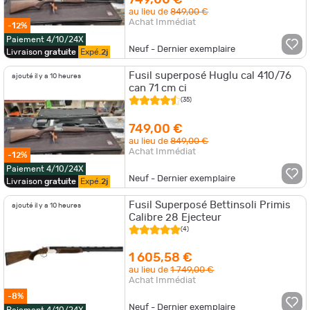
749,00 €
au lieu de
849,00 €
Achat Immédiat
-12%
Paiement 4/10/24X
Neuf - Dernier exemplaire
Livraison
gratuite
Expé.
2j
Fusil superposé Huglu cal 410/76
ajouté il y a 10 heures
can 71 cm ci
(35)
749,00 €
au lieu de
849,00 €
Achat Immédiat
-12%
Paiement 4/10/24X
Neuf - Dernier exemplaire
Livraison
gratuite
Expé.
2j
Fusil Superposé Bettinsoli Primis
ajouté il y a 10 heures
Calibre 28 Ejecteur
(4)
1 605,58 €
au lieu de
1 749,00 €
Achat Immédiat
-8%
Neuf - Dernier exemplaire