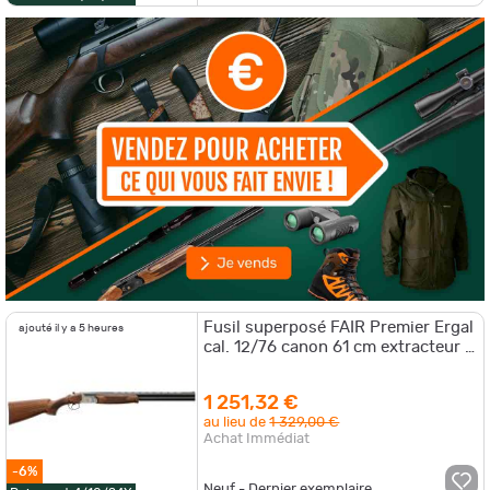
Fusil superposé FAIR Premier Ergal
ajouté il y a 5 heures
cal. 12/76 canon 61 cm extracteur -
monodétente
1 251,32 €
au lieu de
1 329,00 €
Achat Immédiat
-6%
Neuf - Dernier exemplaire