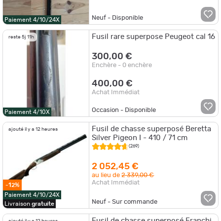
Neuf - Disponible
Paiement 4/10/24X
Fusil rare superpose Peugeot cal 16
reste 5j 11h
300,00 €
Enchère - 0 enchère
400,00 €
Achat Immédiat
Occasion - Disponible
Paiement 4/10X
Fusil de chasse superposé Beretta
ajouté il y a 12 heures
Silver Pigeon I - 410 / 71 cm
(269)
2 052,45 €
au lieu de
2 339,00 €
Achat Immédiat
-12%
Paiement 4/10/24X
Neuf - Sur commande
Livraison
gratuite
Fusil de chasse superposé Franchi