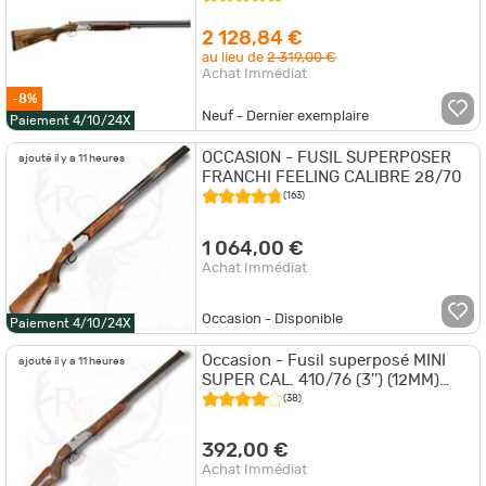
2 128,84 €
au lieu de
2 319,00 €
Achat Immédiat
-8%
Neuf - Dernier exemplaire
Paiement 4/10/24X
OCCASION - FUSIL SUPERPOSER
ajouté il y a 11 heures
FRANCHI FEELING CALIBRE 28/70
(163)
1 064,00 €
Achat Immédiat
Occasion - Disponible
Paiement 4/10/24X
Occasion - Fusil superposé MINI
ajouté il y a 11 heures
SUPER CAL. 410/76 (3'') (12MM)
MANUARM
(38)
392,00 €
Achat Immédiat