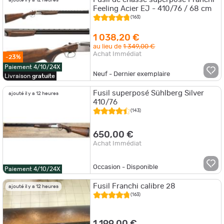
ajouté il y a 12 heures
Feeling Acier EJ - 410/76 / 68 cm
(163)
1 038,20 €
au lieu de
1 349,00 €
Achat Immédiat
-23%
Paiement 4/10/24X
Neuf - Dernier exemplaire
Livraison
gratuite
Fusil superposé Sühlberg Silver
ajouté il y a 12 heures
410/76
(143)
650,00 €
Achat Immédiat
Occasion - Disponible
Paiement 4/10/24X
Fusil Franchi calibre 28
ajouté il y a 12 heures
(163)
1 199,00 €