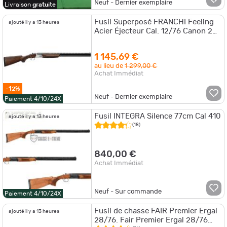
Neuf - Dernier exemplaire
Livraison
gratuite
Fusil Superposé FRANCHI Feeling
ajouté il y a 13 heures
Acier Éjecteur Cal. 12/76 Canon 24"
ou 28" - 61 cm
1 145,69 €
au lieu de
1 299,00 €
Achat Immédiat
-12%
Neuf - Dernier exemplaire
Paiement 4/10/24X
Fusil INTEGRA Silence 77cm Cal 410
ajouté il y a 13 heures
(18)
840,00 €
Achat Immédiat
Neuf - Sur commande
Paiement 4/10/24X
Fusil de chasse FAIR Premier Ergal
ajouté il y a 13 heures
28/76. Fair Premier Ergal 28/76