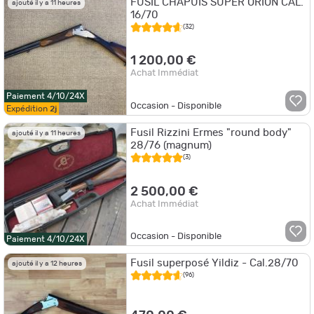
FUSIL CHAPUIS SUPER ORION CAL.
ajouté il y a 11 heures
16/70
(32)
1 200,00 €
Achat Immédiat
Paiement 4/10/24X
Occasion - Disponible
Expédition
2j
Fusil Rizzini Ermes "round body"
ajouté il y a 11 heures
28/76 (magnum)
(3)
2 500,00 €
Achat Immédiat
Occasion - Disponible
Paiement 4/10/24X
Fusil superposé Yildiz - Cal.28/70
ajouté il y a 12 heures
(96)