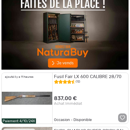
Fusil Fair LX 600 CALIBRE 28/70
ajouté il y a 11 heures
(12)
837,00 €
Achat Immédiat
Occasion - Disponible
Paiement 4/10/24X