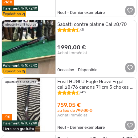
-16%
Paiement 4/10/24X
Neuf - Dernier exemplaire
Expédition
2j
Sabatti contre platine Cal 28/70
ajouté il y a 13 heures
(2)
1 990,00 €
Achat Immédiat
Paiement 4/10/24X
Occasion - Disponible
Expédition
2j
Fusil HUGLU Eagle Gravé Ergal
ajouté il y a 13 heures
cal.28/76 canons 71 cm 5 chokes -
mallette
(47)
759,05 €
au lieu de
799,00 €
Achat Immédiat
-5%
Paiement 4/10/24X
Neuf - Dernier exemplaire
Livraison
gratuite