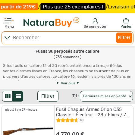
Plus que 25 exemplaires !
/
Livraison offerte et expéditi
Menu
Se connecter
Panier
Filtrer
Fusils Superposés autre calibre
( 753 annonces )
Si les fusils en calibre 12 et 20 représentent encore la majorité des
ventes d'armes lisses en France, les chasseurs se tournent de plus en
plus vers d'autres calibres. Le calibre 16, leader il y a près de 100 ans en
France, fait un retour marqué aussi bien pour les armes d'occasion que
Voir plus
pour les neuves. Aussi, les calibres 28 et 410 ont de plus en plus
d'adeptes parmi les chasseurs de migrateurs terrestres, bécasses,
Filtrer
Tri :
grives et alouettes notamment. Ces fusils superposés en petits
calibres sont plus fins, plus légers et surtout demandent plus
Fusil Chapuis Armes Orion C35
d'adresse au tir : un challenge ! Pour prolonger la durée de vie de votre
ajouté il y a 27 minutes
Classic - Éjecteur - 28 / Fixes / 70
équipement, nous disposons des
nécessaires de nettoyage
en lien
cm
avec chacun de ces calibres.
(18)
4 770,00 €