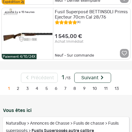
Neuf - Dernier exemplaire
Expédition
2j
Fusil Superposé BETTINSOLI Primis
ajouté il y a 15 heures
Ejecteur 70cm Cal 28/76
(4)
1 545,00 €
Achat Immédiat
Neuf - Sur commande
Paiement 4/10/24X
1
Précédent
Suivant
/13
1
2
3
4
5
6
7
8
9
10
11
13
Vous êtes ici
NaturaBuy
>
Annonces de Chasse
>
Fusils de chasse
>
Fusils
superposés
>
Fusils Superposés autre calibre