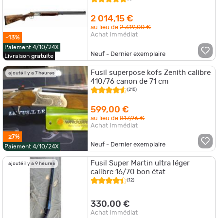
2 014,15 €
au lieu de
2 319,00 €
Achat Immédiat
-13%
Paiement 4/10/24X
Neuf - Dernier exemplaire
Livraison
gratuite
Fusil superpose kofs Zenith calibre
ajouté il y a 7 heures
410/76 canon de 71 cm
(215)
599,00 €
au lieu de
817,96 €
Achat Immédiat
-27%
Neuf - Dernier exemplaire
Paiement 4/10/24X
Fusil Super Martin ultra léger
ajouté il y a 9 heures
calibre 16/70 bon état
(12)
330,00 €
Achat Immédiat