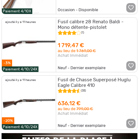
Occasion - Disponible
Paiement 4/10X
Fusil calibre 28 Renato Baldi -
ajouté il y a 11 heures
Mono détente-pistolet
(1)
1 719,47 €
au lieu de
1 769,00 €
Achat Immédiat
-3%
Neuf - Dernier exemplaire
Paiement 4/10/24X
Fusil de Chasse Superposé Huglu
ajouté il y a 11 heures
Eagle Calibre 410
(35)
636,12 €
au lieu de
799,00 €
Achat Immédiat
-20%
Neuf - Dernier exemplaire
Paiement 4/10/24X