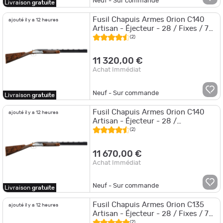
Neuf - Sur commande
Livraison
gratuite
Fusil Chapuis Armes Orion C140
ajouté il y a 12 heures
Artisan - Éjecteur - 28 / Fixes / 70
cm
(2)
11 320,00 €
Achat Immédiat
Neuf - Sur commande
Livraison
gratuite
Fusil Chapuis Armes Orion C140
ajouté il y a 12 heures
Artisan - Éjecteur - 28 /
Interchangeables / 70 cm
(2)
11 670,00 €
Achat Immédiat
Neuf - Sur commande
Livraison
gratuite
Fusil Chapuis Armes Orion C135
ajouté il y a 12 heures
Artisan - Éjecteur - 28 / Fixes / 70
cm
(2)