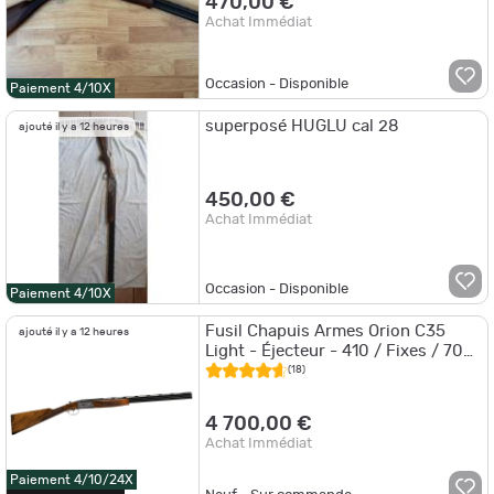
470,00 €
Achat Immédiat
Occasion - Disponible
Paiement 4/10X
superposé HUGLU cal 28
ajouté il y a 12 heures
450,00 €
Achat Immédiat
Occasion - Disponible
Paiement 4/10X
Fusil Chapuis Armes Orion C35
ajouté il y a 12 heures
Light - Éjecteur - 410 / Fixes / 70
cm
(18)
4 700,00 €
Achat Immédiat
Paiement 4/10/24X