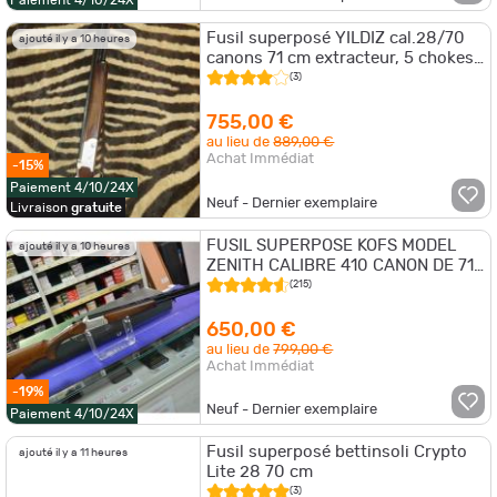
Paiement 4/10/24X
Fusil superposé YILDIZ cal.28/70
ajouté il y a 10 heures
canons 71 cm extracteur, 5 chokes,
crosse Anglaise
(3)
755,00 €
au lieu de
889,00 €
Achat Immédiat
-15%
Paiement 4/10/24X
Neuf - Dernier exemplaire
Livraison
gratuite
FUSIL SUPERPOSE KOFS MODEL
ajouté il y a 10 heures
ZENITH CALIBRE 410 CANON DE 71
CM CI NEUF
(215)
650,00 €
au lieu de
799,00 €
Achat Immédiat
-19%
Neuf - Dernier exemplaire
Paiement 4/10/24X
Fusil superposé bettinsoli Crypto
ajouté il y a 11 heures
Lite 28 70 cm
(3)