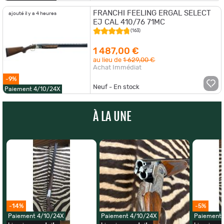
FRANCHI FEELING ERGAL SELECT
ajouté il y a 4 heures
EJ CAL 410/76 71MC
(163)
1 487,00 €
au lieu de
1 629,00 €
Achat Immédiat
-9%
Neuf - En stock
Paiement 4/10/24X
À LA UNE
-14%
-5%
Paiement 4/10/24X
Paiement 4/10/24X
Paiement 