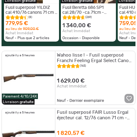
Livraison
gratuite
Livraison
gratuite
Livraison
Fusil superposé YILDIZ
Fusil Beretta 686 SP1
Fusil HU
cal.410/76 canons 71 cm 5
cal.28/70 -ca.71cm -
cal.410 
chokes, extracteur, mono-
mallette - 5 chokes
1/2 - mal
(8)
(269)
détente
779,95 €
759,05
1 340,00 €
au lieu de
909,00 €
au lieu de
Achat Immédiat
Achat Immédiat
Achat Im
Neuf - Plus que
2
articles
Occasion - Disponible
Neuf - De
Wahoo lisse ! - Fusil superposé
ajouté il y a 5 heures
Franchi Feeling Ergal Select Canon
de 71 cm - Cal. 410
(163)
1 629,00 €
Achat Immédiat
Paiement 4/10/24X
Neuf - Dernier exemplaire
Livraison
gratuite
Fusil superposé FAIR Lusso Ergal
ajouté il y a 5 heures
éjecteur cal. 12/76 canon 71 cm -
Double Détente
1 820,57 €