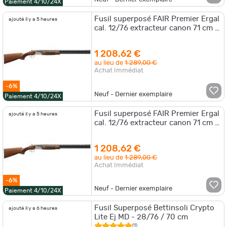
Paiement 4/10/24X
Fusil superposé FAIR Premier Ergal
ajouté il y a 5 heures
cal. 12/76 extracteur canon 71 cm -
Monodétente
1 208,62 €
au lieu de
1 289,00 €
Achat Immédiat
-6%
Neuf - Dernier exemplaire
Paiement 4/10/24X
Fusil superposé FAIR Premier Ergal
ajouté il y a 5 heures
cal. 12/76 extracteur canon 71 cm -
Double Détente
1 208,62 €
au lieu de
1 289,00 €
Achat Immédiat
-6%
Neuf - Dernier exemplaire
Paiement 4/10/24X
Fusil Superposé Bettinsoli Crypto
ajouté il y a 6 heures
Lite Ej MD - 28/76 / 70 cm
(1)