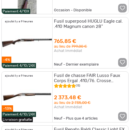
Occasion - Disponible
Paiement 4/10X
Fusil superposé HUGLU Eagle cal.
ajouté il y a 9 heures
.410 Magnum canon 28"
765,85 €
au lieu de
799,00 €
Achat Immédiat
-4%
Neuf - Dernier exemplaire
Paiement 4/10/24X
Fusil de chasse FAIR Lusso Faux
ajouté il y a 9 heures
Corps Ergal .410/76. Crosse
Pistolet
(13)
2 373,48 €
au lieu de
2 735,00 €
Achat Immédiat
-13%
Paiement 4/10/24X
Neuf - Plus que
4
articles
Livraison
gratuite
Fusil Renato Baldi Classic Light FX
ajouté il y a 9 heures