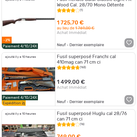
Wood Cal. 28/70 Mono Détente
(1)
1 725,70 €
au lieu de
1 769,00 €
Achat Immédiat
-2%
Neuf - Dernier exemplaire
Paiement 4/10/24X
Fusil superposé Franchi cal
ajouté il y a 10 heures
410mag can 71 cm ci
(163)
1 499,00 €
Achat Immédiat
Paiement 4/10/24X
Neuf - Dernier exemplaire
Expédition
2j
Fusil superposé Huglu cal 28/76
ajouté il y a 10 heures
can 71 cm ci
(16)