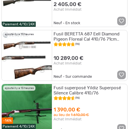
2 405,00 €
Achat Immédiat
Neuf - En stock
Paiement 4/10/24X
Fusil BERETTA 687 Eell Diamond
ajouté il y a 13 heures
Pigeon Floreal Cal 410/76 71cm
Crosse Pistolet
(96)
10 289,00 €
Achat Immédiat
Neuf - Sur commande
Fusil superposé Yildiz Superposé
ajouté il y a 13 heures
Silence Calibre 410/76
(96)
1 390,00 €
au lieu de
1 610,00 €
Achat Immédiat
-14%
Paiement 4/10/24X