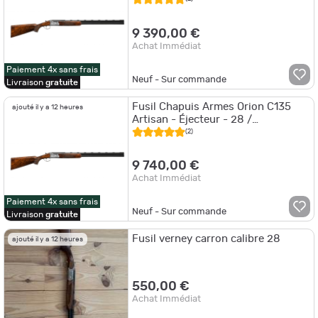
9 390,00 €
Achat Immédiat
Paiement 4x sans frais
Neuf - Sur commande
Livraison
gratuite
Fusil Chapuis Armes Orion C135
ajouté il y a 12 heures
Artisan - Éjecteur - 28 /
Interchangeables / 70 cm
(2)
9 740,00 €
Achat Immédiat
Paiement 4x sans frais
Neuf - Sur commande
Livraison
gratuite
Fusil verney carron calibre 28
ajouté il y a 12 heures
550,00 €
Achat Immédiat