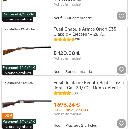
Achat Immédiat
Paiement 4/10/24X
Neuf - Sur commande
Livraison
gratuite
Fusil Chapuis Armes Orion C35
ajouté il y a 27 minutes
Classic - Éjecteur - 28 /
Interchangeables / 70 cm
(18)
5 120,00 €
Achat Immédiat
Paiement 4/10/24X
Neuf - Sur commande
Livraison
gratuite
Fusil de plaine Renato Baldi Classic
ajouté il y a 3 heures
light - Cal. 28/70 - Mono détente -
Bascule Ergal Crosse FX Woo
(1)
1 698,24 €
au lieu de
2 122,80 €
Achat Immédiat
-20%
Paiement 4/10/24X
Neuf - Plus que
2
articles
Livraison
gratuite