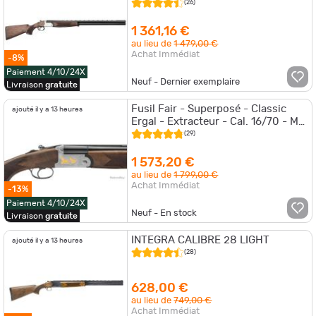
Crosse Anglaise
(26)
1 361,16 €
au lieu de
1 479,00 €
Achat Immédiat
-8%
Paiement 4/10/24X
Neuf - Dernier exemplaire
Livraison
gratuite
Fusil Fair - Superposé - Classic
ajouté il y a 13 heures
Ergal - Extracteur - Cal. 16/70 - MD
- canon 71cm (DC016MCI)
(29)
1 573,20 €
au lieu de
1 799,00 €
Achat Immédiat
-13%
Paiement 4/10/24X
Neuf - En stock
Livraison
gratuite
INTEGRA CALIBRE 28 LIGHT
ajouté il y a 13 heures
(28)
628,00 €
au lieu de
749,00 €
Achat Immédiat