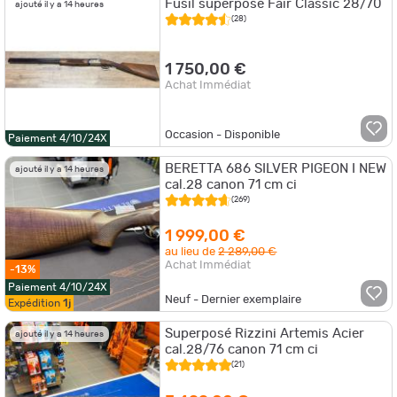
Fusil superposé Fair Classic 28/70
ajouté il y a 14 heures
(28)
1 750,00 €
Achat Immédiat
Occasion - Disponible
Paiement 4/10/24X
BERETTA 686 SILVER PIGEON I NEW
ajouté il y a 14 heures
cal.28 canon 71 cm ci
(269)
1 999,00 €
au lieu de
2 289,00 €
Achat Immédiat
-13%
Paiement 4/10/24X
Neuf - Dernier exemplaire
Expédition
1j
Superposé Rizzini Artemis Acier
ajouté il y a 14 heures
cal.28/76 canon 71 cm ci
(21)