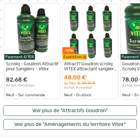
-19%
Paiement 4/10X
Expédition
2j
Paiement
Scroliq - Goudron Attractif
Attract? Goudron scroliq
Goudron 
pour Sangliers - Vitex
VITEX attractant sanglier
Scroliq V
par 6
48,00 €
82,68 €
78,00
au lieu de
59,40 €
Achat Immédiat
Achat Im
Achat Immédiat
Neuf - Sur commande
Neuf - En stock
Neuf - En
Voir plus de "Attractifs Goudron"
Voir plus de "Aménagements du territoire Vitex"