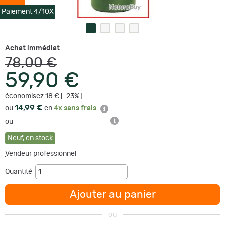
Paiement 4/10X
Achat immédiat
78,00 €
59,90 €
économisez 18 € [-23%]
14,99 €
ou
en
4x sans frais
ou
Neuf
,
en stock
Vendeur professionnel
Quantité
Ajouter au panier
ou