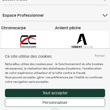
Espace Professionnel
Chronocarpe
Ardent pêche
Fermer
Ce site utilise des cookies
Informations légales
NaturaBuy utilise des cookies pour : le fonctionnement du site (cookies
Charte éthique
nécessaires), la réalisation des statistiques d'audience, l'amélioration
Mentions légales
de votre expérience utilisateur et la lutte contre la fraude.
Vous pouvez accepter, gérer vos préférences par finalité ou continuer
Règlement & Conditions d'utilisation
votre navigation sans accepter.
Politique de protection
des données personnelles
Tout accepter
Personnalisation des cookies
Personnaliser
Copyright © 2007-2026 NaturaBuy. Tous droits réservés. N°CNIL: 1239459.