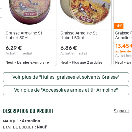
-4%
Graisse Armoline St
Graisse Armoline St
Graisse 
Hubert 50M
Hubert 50ml
Armoline
13,45 
6,29 €
6,86 €
au lieu de
Achat Immédiat
Achat Immédiat
Achat Im
Neuf - Dernier exemplaire
Neuf - Plus que
2
articles
Neuf - En
Voir plus de "Huiles, graisses et solvants Graisse"
Voir plus de "Accessoires armes et tir Armoline"
DESCRIPTION DU PRODUIT
Signaler
:
Armoline
MARQUE
:
Neuf
ETAT DE L'OBJET