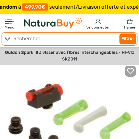
om
à
499,90€
seulement
/
Livraison offerte et expéditio
Menu
Se connecter
Panier
Filtrer
Guidon Spark III à visser avec fibres interchangeables - Hi-Viz
SK2011