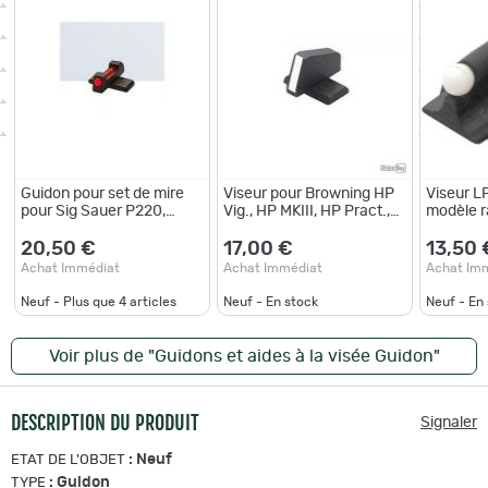
Guidon pour set de mire
Viseur pour Browning HP
Viseur L
pour Sig Sauer P220,
Vig., HP MKIII, HP Pract.,
modèle r
P225, P226, P228, P320
HP40 - style de feuille 18
dans les
(NO X) - 6F Type - LPA
RC90 - 
20,50 €
17,00 €
13,50 
SIGHTS
(.393)
Achat Immédiat
Achat Immédiat
Achat Im
Neuf - Plus que
4
articles
Neuf - En stock
Neuf - En
Voir plus de "Guidons et aides à la visée Guidon"
DESCRIPTION DU PRODUIT
Signaler
:
Neuf
ETAT DE L'OBJET
:
Guidon
TYPE