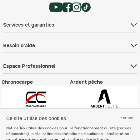
Services et garanties
Besoin d'aide
Espace Professionnel
Chronocarpe
Ardent pêche
Fermer
Ce site utilise des cookies
Informations légales
NaturaBuy utilise des cookies pour : le fonctionnement du site (cookies
Charte éthique
nécessaires), la réalisation des statistiques d'audience, l'amélioration
Mentions légales
de votre expérience utilisateur et la lutte contre la fraude.