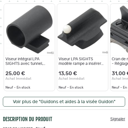
Viseur intégral LPA
Viseur LPA SIGHTS
Cran de 
SIGHTS avec tunnel,
modèle rampe a insérer
- Réglag
élévation réglable (MA15)
dans les rampes RC68 ou
Fixation
RC90 - Hateur 10 mm
(BAR05P
25,00 €
13,50 €
31,00 
(.393)
Achat Immédiat
Achat Immédiat
Achat Im
Neuf - En stock
Neuf - En stock
Neuf - En
Voir plus de "Guidons et aides à la visée Guidon"
DESCRIPTION DU PRODUIT
Signaler