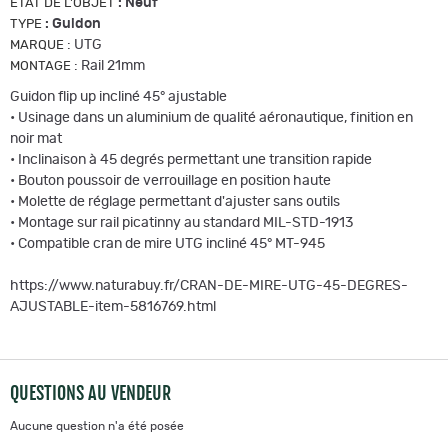
:
Neuf
ETAT DE L'OBJET
:
Guidon
TYPE
:
UTG
MARQUE
:
Rail 21mm
MONTAGE
Guidon flip up incliné 45° ajustable
• Usinage dans un aluminium de qualité aéronautique, finition en
noir mat
• Inclinaison à 45 degrés permettant une transition rapide
• Bouton poussoir de verrouillage en position haute
• Molette de réglage permettant d'ajuster sans outils
• Montage sur rail picatinny au standard MIL-STD-1913
• Compatible cran de mire UTG incliné 45° MT-945
https://www.naturabuy.fr/CRAN-DE-MIRE-UTG-45-DEGRES-
AJUSTABLE-item-5816769.html
QUESTIONS AU VENDEUR
Aucune question n'a été posée