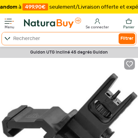
om
à
499,90€
seulement
/
Livraison offerte et expéditi
Menu
Se connecter
Panier
Filtrer
Guidon UTG incliné 45 degrés Guidon