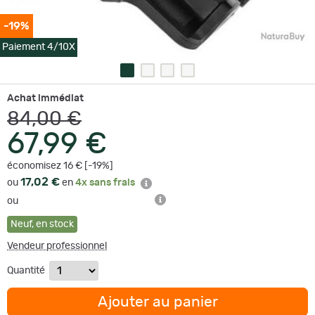
-19%
Paiement 4/10X
Achat immédiat
84,00 €
67,99 €
économisez 16 € [-19%]
17,02 €
ou
en
4x sans frais
ou
Neuf
,
en stock
Vendeur professionnel
Quantité
Ajouter au panier