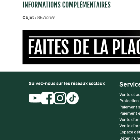
INFORMATIONS COMPLÉMENTAIRES
Objet :
8576269
Suivez-nous sur les réseaux sociaux
Servic
Vente et ac
Protection
Paiement s
Paiement e
Vente d'ar
Vente d'arm
Espace dét
Détenir une