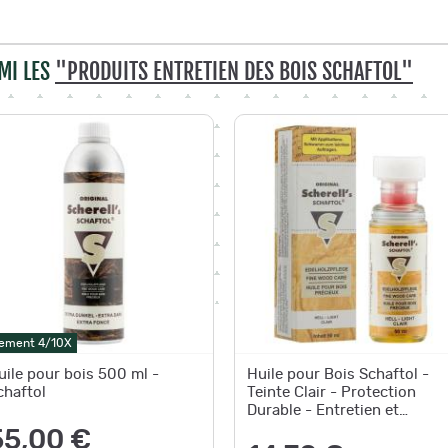
MI LES
"PRODUITS ENTRETIEN DES BOIS SCHAFTOL"
ement 4/10X
uile pour bois 500 ml -
Huile pour Bois Schaftol -
chaftol
Teinte Clair - Protection
Durable - Entretien et
Rénovation Faciles teint
55,00 €