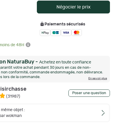
Négocier le prix
Paiements sécurisés
 moins de 48H
ion NaturaBuy
-
Achetez en toute confiance
arantit votre achat pendant 30 jours en cas de non-
n, non conformité, commande endommagée, non délivrance.
és lors de la commande.
En savoir plus
oisirchasse
Poser une question
(
31987
)
e même objet :
 par wokman