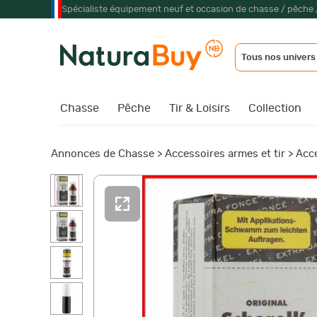
Spécialiste équipement neuf et occasion de chasse / pêche 
Tous nos univers
Chasse
Pêche
Tir & Loisirs
Collection
Annonces de Chasse
>
Accessoires armes et tir
>
Acce