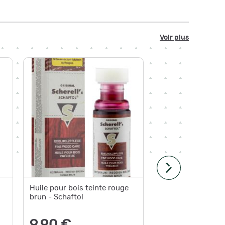
Voir plus
Huile pour bois teinte rouge
Huile d'
brun - Schaftol
crosse 
claire