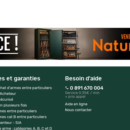
es et garanties
Besoin d'aide
0 891 670 004
hat d'armes entre particuliers
Service 0.35€ / min
 Acheteur
+ prix appel
écurisé
Aide en ligne
n plusieurs fois
Nous contacter
mes entre particuliers
es cat B entre particuliers
enteur - SIA
 arme : catégories A, B, C et D