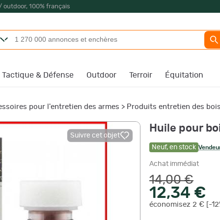
/ outdoor, 100% français
Tactique & Défense
Outdoor
Terroir
Équitation
ssoires pour l'entretien des armes
>
Produits entretien des boi
Huile pour bo
Suivre cet objet
Neuf
,
en stock
Vendeur
Achat immédiat
14,00 €
12,34 €
économisez 2 € [-12