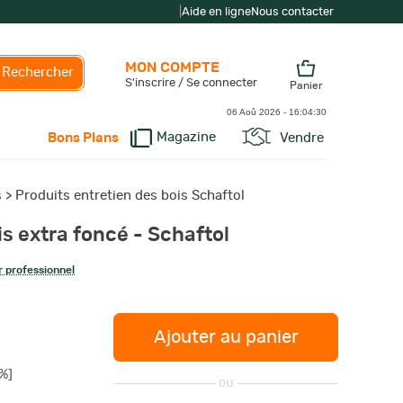
|
Aide en ligne
Nous contacter
MON COMPTE
Rechercher
S'inscrire / Se connecter
Panier
06 Aoû 2026 -
16:04:31
Magazine
Vendre
Bons Plans
s
>
Produits entretien des bois Schaftol
is extra foncé - Schaftol
 professionnel
Ajouter au panier
%]
ou