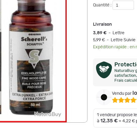
Quantité :
Livraison
3,89 €
- Lettre
5,99 € - Lettre Suivie
Expédition rapide : en
Protect
NaturaBuy g
satisfactio
Frais calcul
l
Vendu par
1 vendeur propose l
12,35 €
à
+ 4,22 €