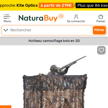
che
Kite Optics
à partir de 219€
/
Plus que 86 exemplair
Menu
Se connecter
Panier
Filtrer
Hutteau camouflage bois en 3D