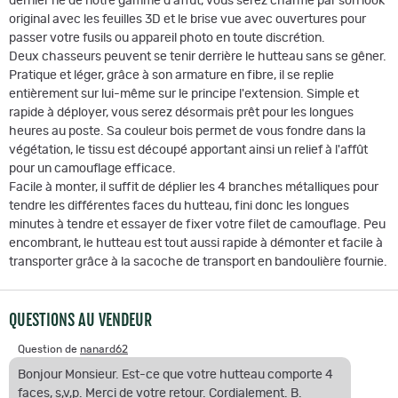
dernier né de notre gamme d'affût, vous serez charmé par son look
original avec les feuilles 3D et le brise vue avec ouvertures pour
passer votre fusils ou appareil photo en toute discrétion.
Deux chasseurs peuvent se tenir derrière le hutteau sans se gêner.
Pratique et léger, grâce à son armature en fibre, il se replie
entièrement sur lui-même sur le principe l'extension. Simple et
rapide à déployer, vous serez désormais prêt pour les longues
heures au poste. Sa couleur bois permet de vous fondre dans la
végétation, le tissu est découpé apportant ainsi un relief à l'affût
pour un camouflage efficace.
Facile à monter, il suffit de déplier les 4 branches métalliques pour
tendre les différentes faces du hutteau, fini donc les longues
minutes à tendre et essayer de fixer votre filet de camouflage. Peu
encombrant, le hutteau est tout aussi rapide à démonter et facile à
transporter grâce à la sacoche de transport en bandoulière fournie.
QUESTIONS AU VENDEUR
Question de
nanard62
Bonjour Monsieur. Est-ce que votre hutteau comporte 4
faces, s,v,p. Merci de votre retour. Cordialement. B.