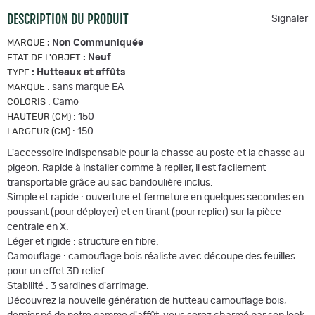
DESCRIPTION DU PRODUIT
Signaler
:
Non Communiquée
MARQUE
:
Neuf
ETAT DE L'OBJET
:
Hutteaux et affûts
TYPE
:
sans marque EA
MARQUE
:
Camo
COLORIS
:
150
HAUTEUR (CM)
:
150
LARGEUR (CM)
L'accessoire indispensable pour la chasse au poste et la chasse au
pigeon. Rapide à installer comme à replier, il est facilement
transportable grâce au sac bandoulière inclus.
Simple et rapide : ouverture et fermeture en quelques secondes en
poussant (pour déployer) et en tirant (pour replier) sur la pièce
centrale en X.
Léger et rigide : structure en fibre.
Camouflage : camouflage bois réaliste avec découpe des feuilles
pour un effet 3D relief.
Stabilité : 3 sardines d'arrimage.
Découvrez la nouvelle génération de hutteau camouflage bois,