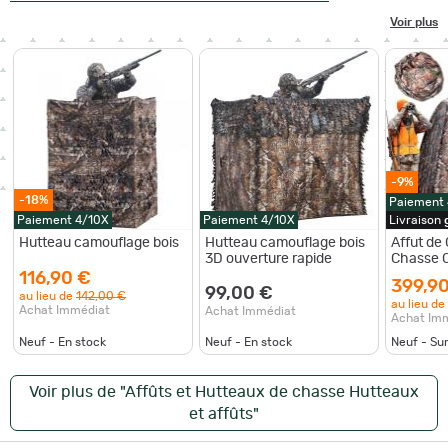
Voir plus
-9%
-18%
Paiement
Paiement 4/10X
Paiement 4/10X
Livraison
Hutteau camouflage bois
Hutteau camouflage bois
Affut de
3D ouverture rapide
Chasse 
Transpar
116,90 €
399,9
Fusil Ch
99,00 €
au lieu de
142,00 €
au lieu de
Achat Immédiat
Achat Immédiat
Achat Im
Neuf - En stock
Neuf - En stock
Neuf - S
Voir plus de "Affûts et Hutteaux de chasse Hutteaux
et affûts"