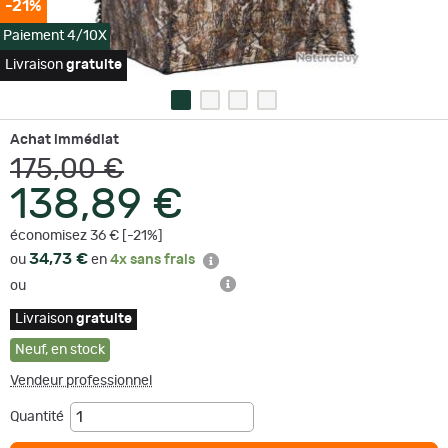
-21%
Paiement 4/10X
Livraison
gratuite
Achat immédiat
175,00 €
138,89 €
économisez 36 € [-21%]
34,73 €
ou
en
4x sans frais
ou
Livraison
gratuite
Neuf
,
en stock
Vendeur professionnel
Quantité