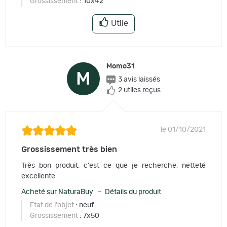
Grossissement
: 10x42
Utile
Momo31
M
3 avis laissés
2 utiles reçus
le 01/10/2021
Grossissement très bien
Très bon produit, c'est ce que je recherche, netteté
excellente
Acheté sur NaturaBuy – Détails du produit
Etat de l'objet
: neuf
Grossissement
: 7x50