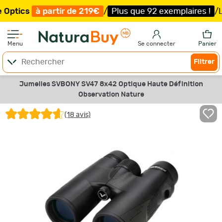
 partir de 219€
/
Plus que 92 exemplaires !
/
Livraison o
Menu
Se connecter
Panier
Filtrer
Jumelles SVBONY SV47 8x42 Optique Haute Définition
Observation Nature
(18 avis)