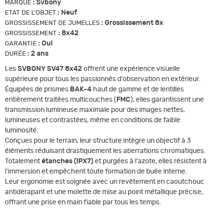
:
Svbony
MARQUE
:
Neuf
ETAT DE L'OBJET
:
Grossissement 8x
GROSSISSEMENT DE JUMELLES
:
8x42
GROSSISSEMENT
:
Oui
GARANTIE
:
2 ans
DURÉE
Les
SVBONY SV47 8x42
offrent une expérience visuelle
supérieure pour tous les passionnés d'observation en extérieur.
Équipées de prismes
BAK-4
haut de gamme et de lentilles
entièrement traitées multicouches (
FMC
), elles garantissent une
transmission lumineuse maximale pour des images nettes,
lumineuses et contrastées, même en conditions de faible
luminosité.
Conçues pour le terrain, leur structure intègre un objectif à 3
éléments réduisant drastiquement les aberrations chromatiques.
Totalement
étanches (IPX7)
et purgées à l'azote, elles résistent à
l'immersion et empêchent toute formation de buée interne.
Leur ergonomie est soignée avec un revêtement en caoutchouc
antidérapant et une molette de mise au point métallique précise,
offrant une prise en main fiable par tous les temps.