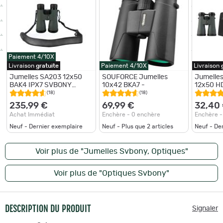
Paiement 4/10X
Livraison
gratuite
Paiement 4/10X
Livraison
Jumelles SA203 12x50
SOUFORCE Jumelles
Jumelle
BAK4 IPX7 SVBONY
10x42 BKA7 -
12x50 H
Professionnelles
Étanche 
(18)
(18)
Étanches Observation
*Enchèr
235,99 €
69,99 €
32,40
Oiseaux Étoiles
Randonn
Achat Immédiat
Enchère - 0 enchère
Enchère -
Neuf - Dernier exemplaire
Neuf - Plus que
2
articles
Neuf - De
Voir plus de "Jumelles Svbony, Optiques"
Voir plus de "Optiques Svbony"
DESCRIPTION DU PRODUIT
Signaler