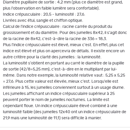
Diamètre pupillaire de sortie : 4,2 mm (plus ce diamètre est grand,
plus l'observation en faible lumière sera confortable).
Indice crépusculaire : 20,5 - luminosité : 27,6.
Livrées avec étui, sangle et chiffon optique.
Calcul de l'indice crépusculaire : racine carrée du produit du
grossissement et du diamètre. Pour des jumelles 8x42, il s'agit donc
de la racine de 8x42, c'est-à-dire la racine de 336 = 18,3.
Plus l'indice crépusculaire est élevé, mieux c'est. En effet, plus cet
indice est élevé et plus on apercevra de détails. Il existe encore un
autre critère pour la clarté des jumelles : la luminosité.
La luminosité s'obtient en portant au carré le diamètre de la pupille
de sortie (42/8=5,25 mm), c'est-à-dire en le multipliant par lui-
même. Dans notre exemple, la luminosité relative vaut : 5,25 x 5,25
= 27,6. Plus cette valeur est élevée, mieux c'est. Lorsqu'elle est
inférieure à 15, les jumelles conviennent surtout à un usage diurne.
Les jumelles affichant un indice crépusculaire supérieur à 25
peuvent porter le nom de jumelles nocturnes. La limite est
cependant floue. Un indice crépusculaire élevé combiné à une
luminosité faible (des jumelles 12x40 ont un indice crépusculaire de
21,9 mais une luminosité de 11,1) sera difficile à manier.