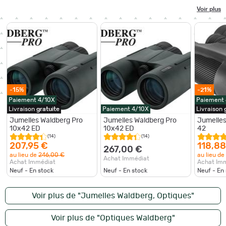
Voir plus
-15%
-21%
Paiement 4/10X
Paiement
Livraison
gratuite
Paiement 4/10X
Livraison
Jumelles Waldberg Pro
Jumelles Waldberg Pro
Jumelles
10x42 ED
10x42 ED
42
(14)
(14)
207,95 €
118,88
267,00 €
au lieu de
246,00 €
au lieu de
Achat Immédiat
Achat Immédiat
Achat Im
Neuf - En stock
Neuf - En stock
Neuf - En
Voir plus de "Jumelles Waldberg, Optiques"
Voir plus de "Optiques Waldberg"