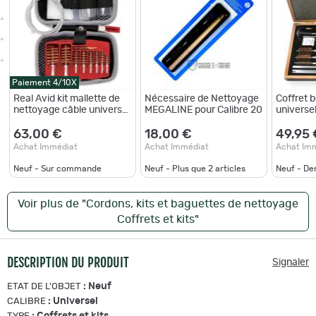
Paiement 4/10X
Real Avid kit mallette de
Nécessaire de Nettoyage
Coffret 
nettoyage câble universel
MEGALINE pour Calibre 20
universe
GUN BOSS - UNIVERSAL
CABLE KIT
63,00 €
18,00 €
49,95 
Achat Immédiat
Achat Immédiat
Achat Im
Neuf - Sur commande
Neuf - Plus que
2
articles
Neuf - De
Voir plus de "Cordons, kits et baguettes de nettoyage
Coffrets et kits"
DESCRIPTION DU PRODUIT
Signaler
:
Neuf
ETAT DE L'OBJET
:
Universel
CALIBRE
:
Coffrets et kits