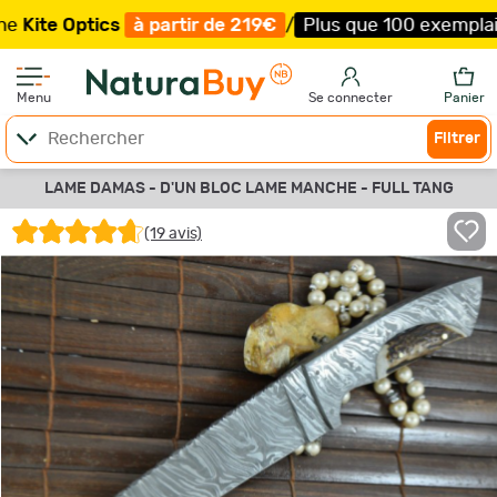
tics
à partir de 219€
/
Plus que 100 exemplaires !
/
Liv
Menu
Se connecter
Panier
Filtrer
LAME DAMAS - D'UN BLOC LAME MANCHE - FULL TANG
(19 avis)