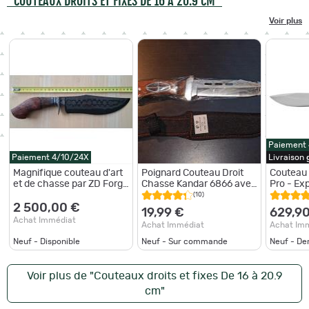
"COUTEAUX DROITS ET FIXES DE 16 À 20.9 CM"
Voir plus
Paiement
Paiement 4/10/24X
Livraison
Magnifique couteau d'art
Poignard Couteau Droit
Couteau 
et de chasse par ZD Forge
Chasse Kandar 6866 avec
Pro - Exp
- Zane DVORAK
Etui
Coffret
(10)
2 500,00 €
19,99 €
629,9
Achat Immédiat
Achat Immédiat
Achat Im
Neuf - Disponible
Neuf - Sur commande
Neuf - De
Voir plus de "Couteaux droits et fixes De 16 à 20.9
cm"