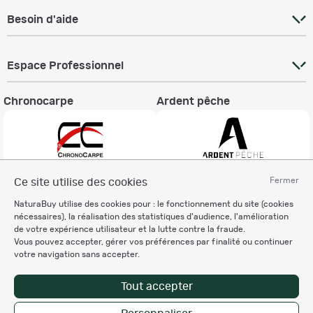
Besoin d'aide
Espace Professionnel
Chronocarpe
Ardent pêche
Fermer
Ce site utilise des cookies
Informations légales
NaturaBuy utilise des cookies pour : le fonctionnement du site (cookies
Charte éthique
nécessaires), la réalisation des statistiques d'audience, l'amélioration
Mentions légales
de votre expérience utilisateur et la lutte contre la fraude.
Vous pouvez accepter, gérer vos préférences par finalité ou continuer
Règlement & Conditions d'utilisation
votre navigation sans accepter.
Politique de protection
des données personnelles
Tout accepter
Personnalisation des cookies