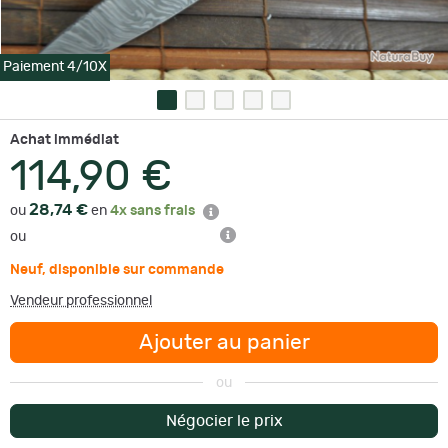
Paiement 4/10X
Achat immédiat
114,90 €
28,74 €
ou
en
4x sans frais
ou
Neuf
,
disponible sur commande
Vendeur professionnel
Ajouter au panier
ou
Négocier le prix