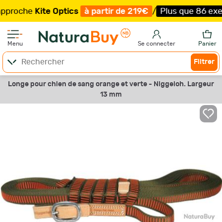
oche
Kite Optics
à partir de 219€
/
Plus que 86 exemplai
Menu
Se connecter
Panier
Filtrer
Longe pour chien de sang orange et verte - Niggeloh. Largeur
13 mm