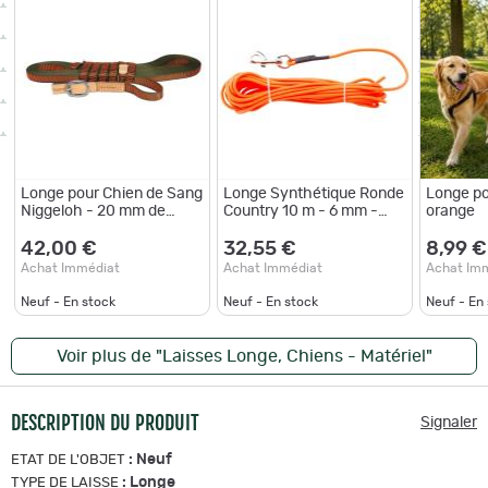
Longe pour Chien de Sang
Longe Synthétique Ronde
Longe po
Niggeloh - 20 mm de
Country 10 m - 6 mm -
orange
Largeur - Haute Visibilité -
Résistante et Sécurisée
Résistance et Confort sur
pour Chien 8 mm
42,00 €
32,55 €
8,99 €
Achat Immédiat
Achat Immédiat
Achat Im
Neuf - En stock
Neuf - En stock
Neuf - En
Voir plus de "Laisses Longe, Chiens - Matériel"
DESCRIPTION DU PRODUIT
Signaler
:
Neuf
ETAT DE L'OBJET
:
Longe
TYPE DE LAISSE