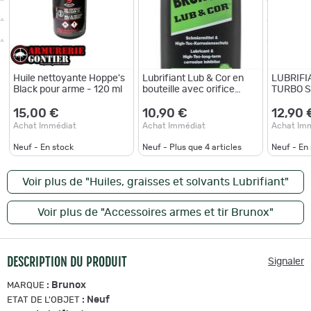
Huile nettoyante Hoppe's
Lubrifiant Lub & Cor en
LUBRIFI
Black pour arme - 120 ml
bouteille avec orifice
TURBO 
goutte à goutte Brunox
300ML
100 ml
15,00 €
10,90 €
12,90 
Achat Immédiat
Achat Immédiat
Achat Im
Neuf - En stock
Neuf - Plus que
4
articles
Neuf - En
Voir plus de "Huiles, graisses et solvants Lubrifiant"
Voir plus de "Accessoires armes et tir Brunox"
DESCRIPTION DU PRODUIT
Signaler
:
Brunox
MARQUE
:
Neuf
ETAT DE L'OBJET