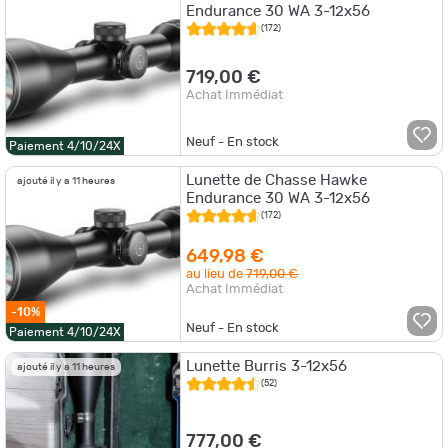
Endurance 30 WA 3-12x56
(172)
719,00 €
Achat Immédiat
Neuf - En stock
Paiement 4/10/24X
Lunette de Chasse Hawke
ajouté il y a 11 heures
Endurance 30 WA 3-12x56
(172)
649,98 €
au lieu de
719,00 €
Achat Immédiat
-10%
Neuf - En stock
Paiement 4/10/24X
Lunette Burris 3-12x56
ajouté il y a 11 heures
(52)
777,00 €