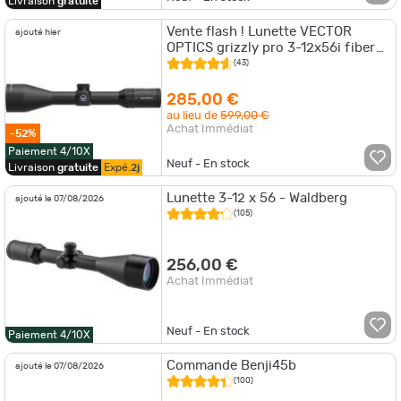
Livraison
gratuite
Vente flash ! Lunette VECTOR
ajouté hier
OPTICS grizzly pro 3-12x56i fiber
1/4moa
(43)
285,00 €
au lieu de
599,00 €
Achat Immédiat
-52%
Paiement 4/10X
Neuf - En stock
Livraison
gratuite
Expé.
2j
Lunette 3-12 x 56 - Waldberg
ajouté le 07/08/2026
(105)
256,00 €
Achat Immédiat
Neuf - En stock
Paiement 4/10X
Commande Benji45b
ajouté le 07/08/2026
(100)