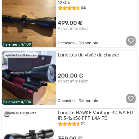
12x56
(52)
499,00 €
Achat Immédiat
Occasion - Disponible
Paiement 4/10X
Lunettes de visée de chasse
ajouté il y a 14 heures
200,00 €
Achat Immédiat
Occasion - Disponible
Paiement 4/10X
Lunette HAWKE Vantage 30 WA FD
ajouté il y a 14 heures
IR 3-12x56 FFP L4A FD
(11)
359,00 €