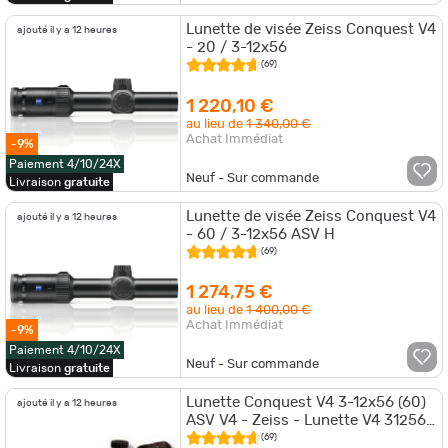
Lunette de visée Zeiss Conquest V4
ajouté il y a 12 heures
- 20 / 3-12x56
(69)
1 220,10 €
au lieu de
1 340,00 €
Achat Immédiat
-9%
Paiement 4/10/24X
Neuf - Sur commande
Livraison
gratuite
Lunette de visée Zeiss Conquest V4
ajouté il y a 12 heures
- 60 / 3-12x56 ASV H
(69)
1 274,75 €
au lieu de
1 400,00 €
Achat Immédiat
-9%
Paiement 4/10/24X
Neuf - Sur commande
Livraison
gratuite
Lunette Conquest V4 3-12x56 (60)
ajouté il y a 12 heures
ASV V4 - Zeiss - Lunette V4 31256
ASV V4
(69)