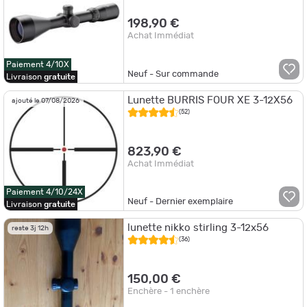
198,90 €
Achat Immédiat
Paiement 4/10X
Neuf - Sur commande
Livraison
gratuite
Lunette BURRIS FOUR XE 3-12X56
ajouté le 07/08/2026
(52)
823,90 €
Achat Immédiat
Paiement 4/10/24X
Neuf - Dernier exemplaire
Livraison
gratuite
lunette nikko stirling 3-12x56
reste 3j 12h
(36)
150,00 €
Enchère - 1 enchère