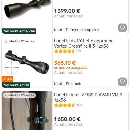
1 399,00 €
Achat Immédiat
Neuf - Dernier exemplaire
Paiement 4/10/24X
Lunette d'affût et d'approche
ajouté il y a 12 heures
Vortex Crossfire II 3-12x56
(82)
368,10 €
au lieu de
409,00 €
Achat Immédiat
-10%
Neuf - En stock
Paiement 4/10X
Lunette à rail ZEISS DIAVARI VM 3-
ajouté il y a 12 heures
12x56
(101)
1 650,00 €
Achat Immédiat