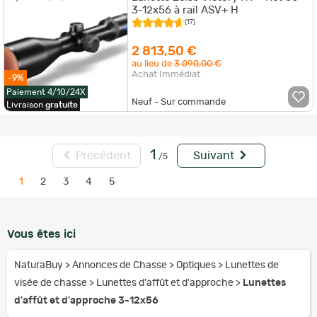
3-12x56 à rail ASV+ H
(17)
2 813,50 €
au lieu de
3 090,00 €
Achat Immédiat
-9%
Paiement 4/10/24X
Neuf - Sur commande
Livraison
gratuite
1
Précédent
Suivant
/5
1
2
3
4
5
Vous êtes ici
NaturaBuy
>
Annonces de Chasse
>
Optiques
>
Lunettes de
visée de chasse
>
Lunettes d'affût et d'approche
>
Lunettes
d'affût et d'approche 3-12x56