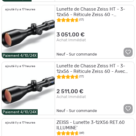
Lunette de Chasse Zeiss HT - 3-
ajouté il y a 17 heures
12x56 - Réticule Zeiss 60 -
Tourelles BDC
(17)
3 051,00 €
Achat Immédiat
Neuf - Sur commande
Paiement 4/10/24X
Lunette de Chasse Zeiss HT - 3-
ajouté il y a 17 heures
12x56 - Réticule Zeiss 60 - Avec
rail Zeiss
(17)
2 511,00 €
Achat Immédiat
Neuf - Sur commande
Paiement 4/10/24X
ZEISS - Lunette 3-12X56 RET.60
ajouté il y a 17 heures
ILLUMINE'
(69)