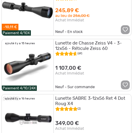
245,89 €
au lieu de
256,00 €
Achat Immédiat
-10,11 €
Neuf - En stock
Paiement 4/10X
Lunette de Chasse Zeiss V4 - 3-
ajouté il y a 15 heures
12x56 - Réticule Zeiss 60
(69)
1 107,00 €
Achat Immédiat
Neuf - Sur commande
Paiement 4/10/24X
Lunette SABRE 3-12x56 Ret 4 Dot
ajouté il y a 16 heures
Roug X4
(2)
349,00 €
Achat Immédiat