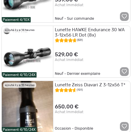
Achat Immédiat
Neuf - Sur commande
Paiement 4/10X
Lunette HAWKE Endurance 30 WA
ajouté il y a 14 heures
3-12x56 LR Dot (8x)
(531)
529,00 €
Achat Immédiat
Neuf - Dernier exemplaire
Paiement 4/10/24X
Lunette Zeiss Diavari Z 3-12x56 T*
ajouté il y a 15 heures
(101)
650,00 €
Achat Immédiat
Occasion - Disponible
Paiement 4/10/24X