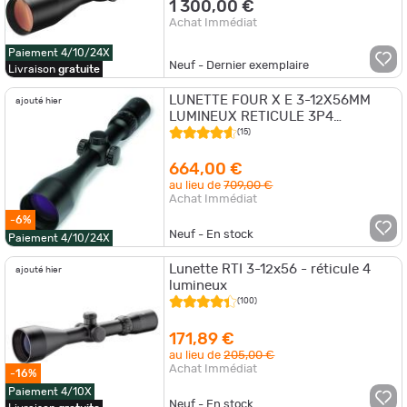
1 300,00 €
Achat Immédiat
Paiement 4/10/24X
Neuf - Dernier exemplaire
Livraison
gratuite
LUNETTE FOUR X E 3-12X56MM
ajouté hier
LUMINEUX RETICULE 3P4
DIAMETRE30 200504
(15)
664,00 €
au lieu de
709,00 €
Achat Immédiat
-6%
Neuf - En stock
Paiement 4/10/24X
Lunette RTI 3-12x56 - réticule 4
ajouté hier
lumineux
(100)
171,89 €
au lieu de
205,00 €
Achat Immédiat
-16%
Paiement 4/10X
Neuf - En stock