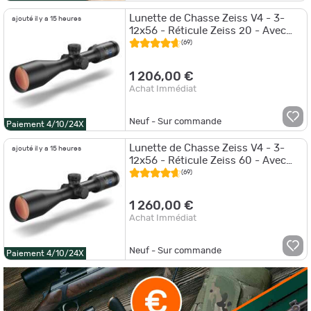
Lunette de Chasse Zeiss V4 - 3-
ajouté il y a 15 heures
12x56 - Réticule Zeiss 20 - Avec
tourelles Balistiques
(69)
1 206,00 €
Achat Immédiat
Neuf - Sur commande
Paiement 4/10/24X
Lunette de Chasse Zeiss V4 - 3-
ajouté il y a 15 heures
12x56 - Réticule Zeiss 60 - Avec
tourelles Balistiques
(69)
1 260,00 €
Achat Immédiat
Neuf - Sur commande
Paiement 4/10/24X