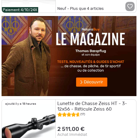
Neuf - Plus que
4
articles
Paiement 4/10/24X
Lunette de Chasse Zeiss HT - 3-
ajouté il y a 18 heures
12x56 - Réticule Zeiss 60
(17)
2 511,00 €
Achat Immédiat