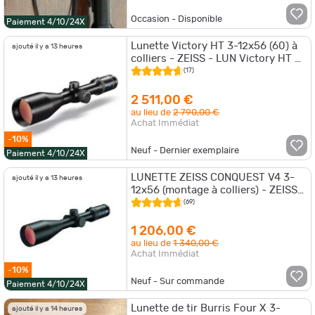
Occasion - Disponible
Paiement 4/10/24X
Lunette Victory HT 3-12x56 (60) à
ajouté il y a 13 heures
colliers - ZEISS - LUN Victory HT 3-
12x56 (6
(17)
2 511,00 €
au lieu de
2 790,00 €
Achat Immédiat
-10%
Neuf - Dernier exemplaire
Paiement 4/10/24X
LUNETTE ZEISS CONQUEST V4 3-
ajouté il y a 13 heures
12x56 (montage à colliers) - ZEISS
CONQUEST V4 3-12x56
(69)
1 206,00 €
au lieu de
1 340,00 €
Achat Immédiat
-10%
Neuf - Sur commande
Paiement 4/10/24X
Lunette de tir Burris Four X 3-
ajouté il y a 14 heures