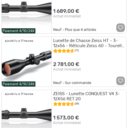
1 689,00 €
Achat Immédiat
Neuf - Plus que
4
articles
Paiement 4/10/24X
Lunette de Chasse Zeiss HT - 3-
ajouté il y a 17 heures
12x56 - Réticule Zeiss 60 - Tourelle
d'élévation BDC
(17)
2 781,00 €
Achat Immédiat
Neuf - Sur commande
Paiement 4/10/24X
ZEISS - Lunette CONQUEST V4 3-
ajouté il y a 17 heures
12X56 RET.20
(69)
1 573,00 €
Achat Immédiat