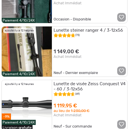
Achat Immédiat
Occasion - Disponible
Paiement 4/10/24X
Lunette steiner ranger 4 / 3-12x56
ajouté il y a 12 heures
(75)
1 149,00 €
Achat Immédiat
Neuf - Dernier exemplaire
Paiement 4/10/24X
Lunette de visée Zeiss Conquest V4
ajouté il y a 12 heures
- 60 / 3-12x56
(69)
1 119,95 €
au lieu de
1 230,00 €
Achat Immédiat
-9%
Paiement 4/10/24X
Neuf - Sur commande
Livraison
gratuite