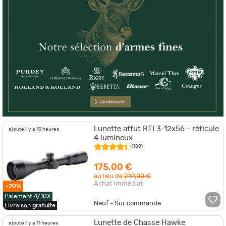
- La lunette d'affût Hawke endurance 30 WA neuf 3-12x56
- La lunette Endeavor RS IV 3-12x56 (Réticule : 4 LP).
Outre les lunettes de tir, notre plateforme met également à votre
disposition des
jumelles de chasse
offrant une qualité de visionnage
supérieure, ainsi que des kits au choix.
Lunette affut RTI 3-12x56 - réticule
ajouté il y a 10 heures
4 lumineux
(100)
175,00 €
au lieu de
219,00 €
Achat Immédiat
-20%
Paiement 4/10X
Neuf - Sur commande
Livraison
gratuite
Lunette de Chasse Hawke
ajouté il y a 11 heures