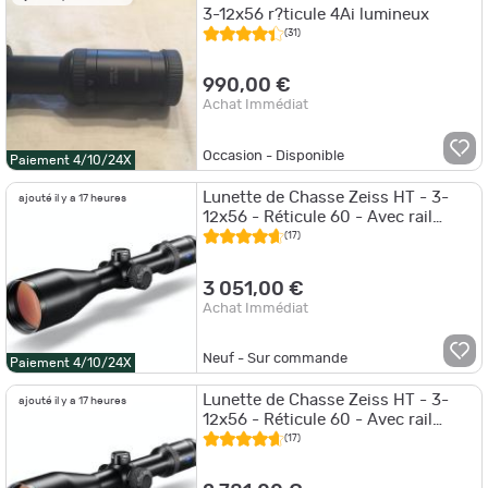
3-12x56 r?ticule 4Ai lumineux
(31)
990,00 €
Achat Immédiat
Occasion - Disponible
Paiement 4/10/24X
Lunette de Chasse Zeiss HT - 3-
ajouté il y a 17 heures
12x56 - Réticule 60 - Avec rail
Zeiss - Tourelles BDC
(17)
3 051,00 €
Achat Immédiat
Neuf - Sur commande
Paiement 4/10/24X
Lunette de Chasse Zeiss HT - 3-
ajouté il y a 17 heures
12x56 - Réticule 60 - Avec rail
Zeiss - Tourelle d'élévation BDC
(17)