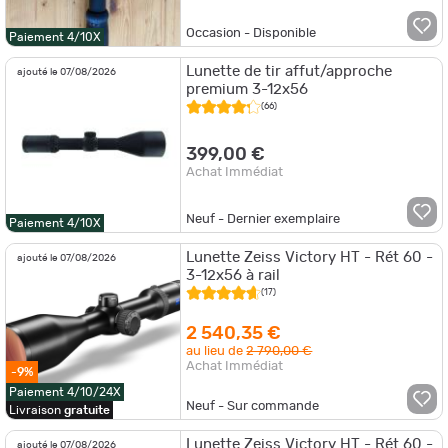
Occasion - Disponible
Paiement 4/10X
Lunette de tir affut/approche
ajouté le 07/08/2026
premium 3-12x56
(66)
399,00 €
Achat Immédiat
Neuf - Dernier exemplaire
Paiement 4/10X
Lunette Zeiss Victory HT - Rét 60 -
ajouté le 07/08/2026
3-12x56 à rail
(17)
2 540,35 €
au lieu de
2 790,00 €
Achat Immédiat
-9%
Paiement 4/10/24X
Neuf - Sur commande
Livraison
gratuite
Lunette Zeiss Victory HT - Rét 60 -
ajouté le 07/08/2026