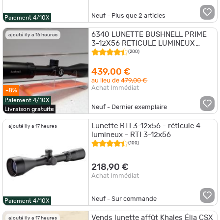
Neuf - Plus que
2
articles
Paiement 4/10X
6340 LUNETTE BUSHNELL PRIME
ajouté il y a 16 heures
3-12X56 RETICULE LUMINEUX
NEUF PROMO 2024
(200)
439,00 €
au lieu de
479,00 €
Achat Immédiat
-8%
Paiement 4/10X
Neuf - Dernier exemplaire
Livraison
gratuite
Lunette RTI 3-12x56 - réticule 4
ajouté il y a 17 heures
lumineux - RTI 3-12x56
(100)
218,90 €
Achat Immédiat
Neuf - Sur commande
Paiement 4/10X
Vends lunette affût Khales Élia CSX
ajouté il y a 17 heures