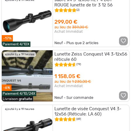
ROUGE lunette de tir 3 12 56
(2)
299,00 €
au lieu de
359,00 €
Achat Immédiat
-17%
Neuf - Plus que
2
articles
Paiement 4/10X
Lunette Zeiss Conquest V4 3-12x56
ajouté il y a 19 heures
réticule 60
(79)
1 158,05 €
au lieu de
1 230,00 €
Achat Immédiat
-6%
Paiement 4/10/24X
Neuf - Sur commande
Livraison
gratuite
Lunette de visée Conquest V4 3-
ajouté il y a 19 heures
12x56 (Réticule: LA 60)
(69)