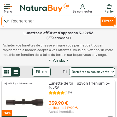
Menu
Se connecter
Panier
Filtrer
Lunettes d'affût et d'approche 3-12x56
( 270 annonces )
Acheter vos lunettes de chasse en ligne vous permet de trouver
rapidement le modèle adapté à vos attentes. Vous pouvez choisir votre
matériel en fonction de la taille du terrain sur lequel vous envisagez
d'exercer et suivant la taille de la cible. Quels autres critères de choix
Voir plus
méritent votre attention ?
Qu'est-ce qu'une lunette de chasse ?
Filtrer
Tri :
Une
lunette 3-12x56
est généralement montée sur une arme à feu
Lunette de tir Fuzyon Prenium 3-
ajouté il y a 46 minutes
afin d'améliorer ses capacités. Le système de visée installé a pour rôle
12x56
de remplacer le viseur que vous trouvez sur les armes classiques.
(66)
Utiliser la lunette de chasse adaptée à votre activité
359,90 €
au lieu de
419,90 €
La
lunette de visée
se décline en divers modèles suivant la nature de
Achat Immédiat
l'activité pratiquée. Les modèles varient selon leur grossissement
-14%