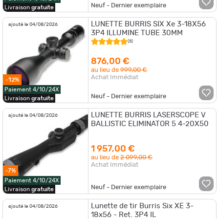
Neuf - Dernier exemplaire
Livraison
gratuite
LUNETTE BURRIS SIX Xe 3-18X56
ajouté le 04/08/2026
3P4 ILLUMINE TUBE 30MM
(6)
876,00 €
au lieu de
999,00 €
Achat Immédiat
-12%
Paiement 4/10/24X
Neuf - Dernier exemplaire
Livraison
gratuite
LUNETTE BURRIS LASERSCOPE V
ajouté le 04/08/2026
BALLISTIC ELIMINATOR 5 4-20X50
1 957,00 €
au lieu de
2 099,00 €
Achat Immédiat
-7%
Paiement 4/10/24X
Neuf - Dernier exemplaire
Livraison
gratuite
Lunette de tir Burris Six XE 3-
ajouté le 04/08/2026
18x56 - Ret. 3P4 IL