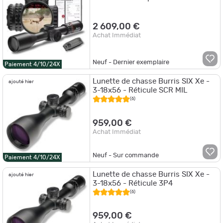
4-20x52 - Réticule X177 Eliminator
2 609,00 €
Achat Immédiat
Neuf - Dernier exemplaire
Paiement 4/10/24X
Lunette de chasse Burris SIX Xe -
ajouté hier
3-18x56 - Réticule SCR MIL
(6)
959,00 €
Achat Immédiat
Neuf - Sur commande
Paiement 4/10/24X
Lunette de chasse Burris SIX Xe -
ajouté hier
3-18x56 - Réticule 3P4
(6)
959,00 €