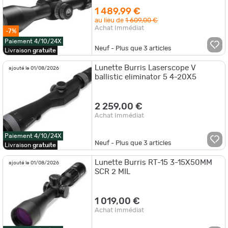
1 489,99 €
au lieu de
1 609,00 €
Achat Immédiat
-7%
Paiement 4/10/24X
Neuf - Plus que
3
articles
Livraison
gratuite
Lunette Burris Laserscope V
ajouté le 01/08/2026
ballistic eliminator 5 4-20X5
2 259,00 €
Achat Immédiat
Paiement 4/10/24X
Neuf - Plus que
3
articles
Livraison
gratuite
Lunette Burris RT-15 3-15X50MM
ajouté le 01/08/2026
SCR 2 MIL
1 019,00 €
Achat Immédiat