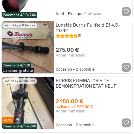
Neuf - Plus que
4
articles
Paiement 4/10/24X
Lunette Burris Fullfield E1 4.5-
ajouté il y a 19 heures
14x42
(5)
275,00 €
Achat Immédiat
Paiement 4/10X
Occasion - Disponible
Livraison
gratuite
BURRIS ELIMINATOR 6 DE
ajouté il y a 21 heures
DEMONSTRATION ETAT NEUF
2 150,00 €
au lieu de
2 959,00 €
Achat Immédiat
-27%
Occasion - Disponible
Paiement 4/10/24X