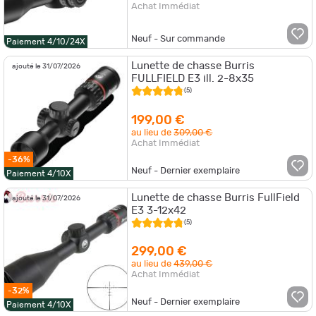
Achat Immédiat
Neuf - Sur commande
Paiement 4/10/24X
Lunette de chasse Burris
ajouté le 31/07/2026
FULLFIELD E3 ill. 2-8x35
(5)
199,00 €
au lieu de
309,00 €
Achat Immédiat
-36%
Neuf - Dernier exemplaire
Paiement 4/10X
Lunette de chasse Burris FullField
ajouté le 31/07/2026
E3 3-12x42
(5)
299,00 €
au lieu de
439,00 €
Achat Immédiat
-32%
Neuf - Dernier exemplaire
Paiement 4/10X