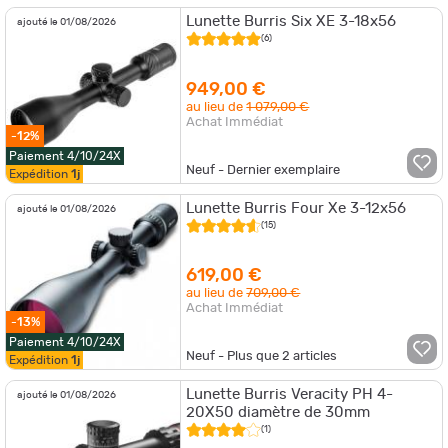
Lunette Burris Six XE 3-18x56
ajouté le 01/08/2026
(6)
949,00 €
au lieu de
1 079,00 €
Achat Immédiat
-12%
Paiement 4/10/24X
Neuf - Dernier exemplaire
Expédition
1j
Lunette Burris Four Xe 3-12x56
ajouté le 01/08/2026
(15)
619,00 €
au lieu de
709,00 €
Achat Immédiat
-13%
Paiement 4/10/24X
Neuf - Plus que
2
articles
Expédition
1j
Lunette Burris Veracity PH 4-
ajouté le 01/08/2026
20X50 diamètre de 30mm
(1)