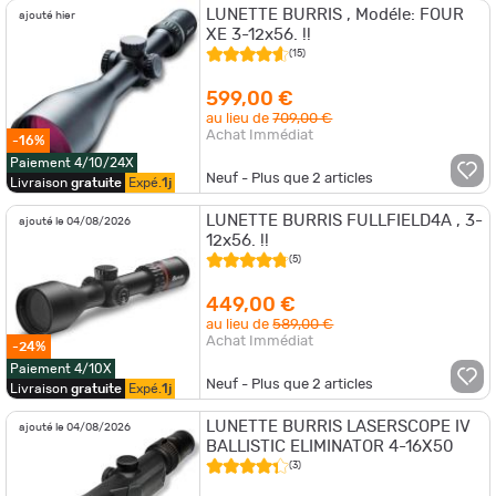
LUNETTE BURRIS , Modéle: FOUR
ajouté hier
XE 3-12x56. !!
(15)
599,00 €
au lieu de
709,00 €
Achat Immédiat
-16%
Paiement 4/10/24X
Neuf - Plus que
2
articles
Livraison
gratuite
Expé.
1j
LUNETTE BURRIS FULLFIELD4A , 3-
ajouté le 04/08/2026
12x56. !!
(5)
449,00 €
au lieu de
589,00 €
Achat Immédiat
-24%
Paiement 4/10X
Neuf - Plus que
2
articles
Livraison
gratuite
Expé.
1j
LUNETTE BURRIS LASERSCOPE IV
ajouté le 04/08/2026
BALLISTIC ELIMINATOR 4-16X50
(3)