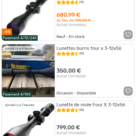
Burris
(15)
680,99 €
au lieu de
709,00 €
Achat Immédiat
-4%
Neuf - En stock
Paiement 4/10/24X
Lunettes burris four x 3-12x56
ajouté il y a 4 heures
(52)
350,00 €
Achat Immédiat
Occasion - Disponible
Paiement 4/10X
Lunette de visée Four X 3-12x56
ajouté il y a 7 heures
(52)
799,00 €
Achat Immédiat