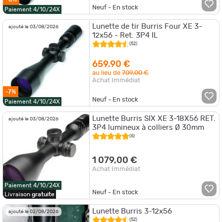
Neuf - En stock
Paiement 4/10/24X
Lunette de tir Burris Four XE 3-
ajouté le 03/08/2026
12x56 - Ret. 3P4 IL
(52)
659,90 €
au lieu de
709,00 €
Achat Immédiat
-7%
Neuf - En stock
Paiement 4/10/24X
Lunette Burris SIX XE 3-18X56 RET.
ajouté le 03/08/2026
3P4 lumineux à colliers Ø 30mm
(6)
1 079,00 €
Achat Immédiat
Paiement 4/10/24X
Neuf - En stock
Livraison
gratuite
Lunette Burris 3-12x56
ajouté le 02/08/2026
(52)