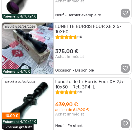
Achat Immédiat
Neuf - Dernier exemplaire
Paiement 4/10/24X
LUNETTE BURRIS FOUR XE 2,5-
ajouté le 02/08/2026
10X50
(15)
375,00 €
Achat Immédiat
Occasion - Disponible
Paiement 4/10X
Lunette de tir Burris Four XE 2,5-
ajouté le 02/08/2026
10x50 - Ret. 3P4 IL
(15)
639,90 €
au lieu de
649,90 €
Achat Immédiat
-10,00 €
Paiement 4/10/24X
Neuf - En stock
Livraison
gratuite