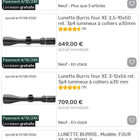
Paiement 4/10/24X
Neuf - Plus que
3
articles
Livraison
gratuite
Lunette Burris four XE 2,5-10x50
ajouté le 01/08/2026
ret. 3p4 lumineux à colliers ø30mm
(15)
649,00 €
Achat Immédiat
Paiement 4/10/24X
Neuf - En stock
Livraison
gratuite
Lunette Burris four XE 3-12x56 ret.
ajouté le 01/08/2026
3p4 lumineux à colliers ø30 mm
(15)
709,00 €
Achat Immédiat
Paiement 4/10/24X
Neuf - En stock
Livraison
gratuite
LUNETTE BURRIS , Modèle: FOUR
ajouté le 01/08/2026