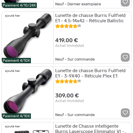
Neuf - Dernier exemplaire
Paiement 4/10/24X
Lunette de chasse Burris Fullfield
ajouté hier
E1 - 4.5-14x42 - Réticule Ballistic
(5)
419,00 €
Achat Immédiat
Neuf - Sur commande
Paiement 4/10X
Lunette de chasse Burris Fullfield
ajouté hier
E1 - 3-9X40 - Réticule Plex E1
(5)
309,00 €
Achat Immédiat
Neuf - Sur commande
Paiement 4/10X
Lunette de Chasse intelligente
ajouté hier
Burris Laserscope Eliminator VI -