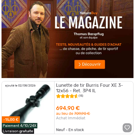
Lunette de tir Burris Four XE 3-
ajouté le 02/08/2026
12x56 - Ret. 3P4 IL
(15)
694,90 €
au lieu de
709,90 €
Achat Immédiat
-15,00 €
Paiement 4/10/24X
Neuf - En stock
Livraison
gratuite