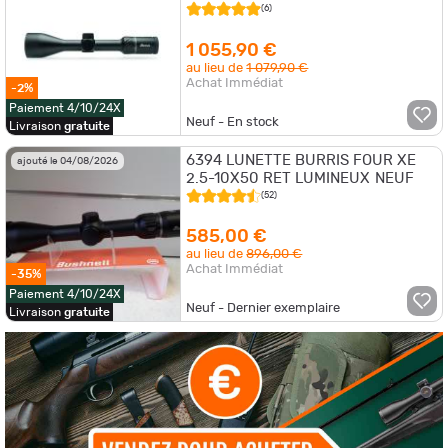
(6)
1 055,90 €
au lieu de
1 079,90 €
Achat Immédiat
-2%
Paiement 4/10/24X
Neuf - En stock
Livraison
gratuite
6394 LUNETTE BURRIS FOUR XE
ajouté le 04/08/2026
2.5-10X50 RET LUMINEUX NEUF
(52)
585,00 €
au lieu de
896,00 €
Achat Immédiat
-35%
Paiement 4/10/24X
Neuf - Dernier exemplaire
Livraison
gratuite