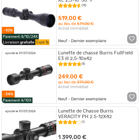
XE 2,5-10*50. !!
(15)
519,00 €
au lieu de
579,00 €
Achat Immédiat
-10%
Paiement 4/10/24X
Neuf - Dernier exemplaire
Livraison
gratuite
Expé.
1j
Lunette de chasse Burris FullField
ajouté le 31/07/2026
E3 ill 2,5-10x42
(5)
249,00 €
au lieu de
379,00 €
Achat Immédiat
-34%
Neuf - Dernier exemplaire
Paiement 4/10X
Lunette de Chasse Burris
ajouté le 31/07/2026
VERACITY PH 2.5-12X42
(1)
1 399,00 €