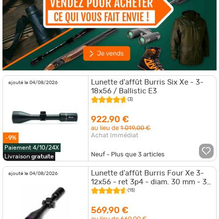
Lunette d'affût Burris Six Xe - 3-
ajouté le 04/08/2026
18x56 / Ballistic E3
(3)
922,90 €
au lieu de
1 019,00 €
Achat Immédiat
-9%
Paiement 4/10/24X
Neuf - Plus que
3
articles
Livraison
gratuite
Lunette d'affût Burris Four Xe 3-
ajouté le 04/08/2026
12x56 - ret 3p4 - diam. 30 mm - 3-
12x56
(15)
569,90 €