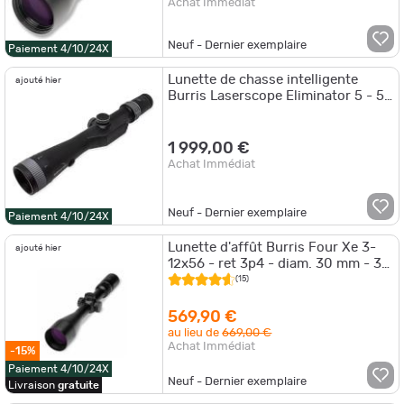
Achat Immédiat
Neuf - Dernier exemplaire
Paiement 4/10/24X
Lunette de chasse intelligente
ajouté hier
Burris Laserscope Eliminator 5 - 5-
20x50 - Réticule X96
1 999,00 €
Achat Immédiat
Neuf - Dernier exemplaire
Paiement 4/10/24X
Lunette d'affût Burris Four Xe 3-
ajouté hier
12x56 - ret 3p4 - diam. 30 mm - 3-
12x56
(15)
569,90 €
au lieu de
669,00 €
Achat Immédiat
-15%
Paiement 4/10/24X
Neuf - Dernier exemplaire
Livraison
gratuite