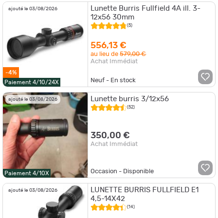
Lunette Burris Fullfield 4A ill. 3-
ajouté le 03/08/2026
12x56 30mm
(5)
556,13 €
au lieu de
579,00 €
Achat Immédiat
-4%
Neuf - En stock
Paiement 4/10/24X
Lunette burris 3/12x56
ajouté le 03/08/2026
(52)
350,00 €
Achat Immédiat
Occasion - Disponible
Paiement 4/10X
LUNETTE BURRIS FULLFIELD E1
ajouté le 03/08/2026
4,5-14X42
(14)