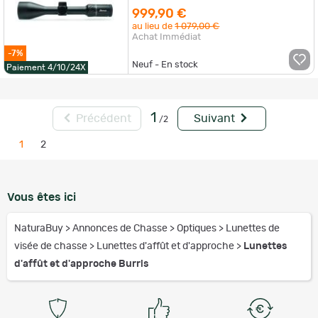
999,90 €
au lieu de
1 079,00 €
Achat Immédiat
-7%
Neuf - En stock
Paiement 4/10/24X
1
Précédent
Suivant
/2
1
2
Vous êtes ici
NaturaBuy
>
Annonces de Chasse
>
Optiques
>
Lunettes de
visée de chasse
>
Lunettes d'affût et d'approche
>
Lunettes
d'affût et d'approche Burris