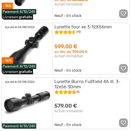
au lieu de
669,00 €
Achat Immédiat
-15%
Paiement 4/10/24X
Neuf - En stock
Livraison
gratuite
Lunette four xe 3-12X56mm
ajouté le 04/08/2026
(15)
599,00 €
au lieu de
709,00 €
Achat Immédiat
-16%
Paiement 4/10/24X
Neuf - En stock
Livraison
gratuite
Lunette Burris Fullfield 4A ill. 3-
ajouté le 03/08/2026
12x56 30mm
(5)
579,00 €
Achat Immédiat
Neuf - En stock
Paiement 4/10/24X