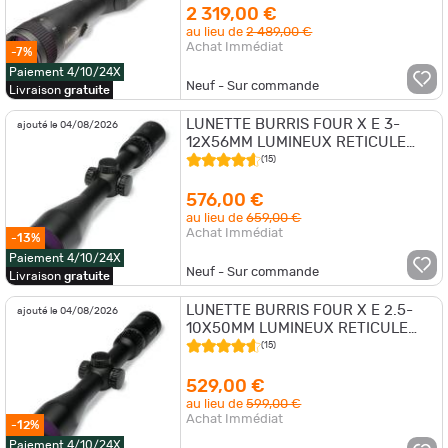
2 319,00 €
au lieu de
2 489,00 €
Achat Immédiat
-7%
Paiement 4/10/24X
Neuf - Sur commande
Livraison
gratuite
LUNETTE BURRIS FOUR X E 3-
ajouté le 04/08/2026
12X56MM LUMINEUX RETICULE
3P4 DIAMETRE30 200504
(15)
576,00 €
au lieu de
659,00 €
Achat Immédiat
-13%
Paiement 4/10/24X
Neuf - Sur commande
Livraison
gratuite
LUNETTE BURRIS FOUR X E 2.5-
ajouté le 04/08/2026
10X50MM LUMINEUX RETICULE
3P4 DIAMETRE30 200503
(15)
529,00 €
au lieu de
599,00 €
Achat Immédiat
-12%
Paiement 4/10/24X