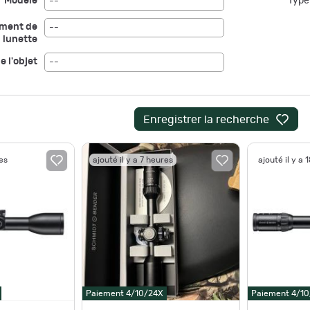
Modèle
Type 
--
ement de
--
lunette
e l'objet
--
Enregistrer la recherche
res
ajouté il y a 7 heures
ajouté il y a 
Paiement 4/10/24X
Paiement 4/1