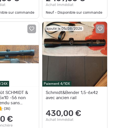
iat
Achat Immédiat
onible sur commande
Neuf - Disponible sur commande
ajouté le 05/08/2026
0/24X
Paiement 4/10X
fût SCHMIDT &
Schmidt&Bender 1,5-6x42
5x10 -56 non
avec ancien rail
endu sans
(
35
)
430,00 €
0 €
Achat Immédiat
enchère