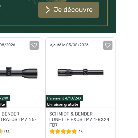
/08/2026
ajouté le 05/08/2026
0/24X
Paiement 4/10/24X
ite
Livraison
gratuite
 BENDER -
SCHMIDT & BENDER -
TRATOS LMZ 1.5-
LUNETTE EXOS LMZ 1-8X24
FD7
(
13
)
(
17
)