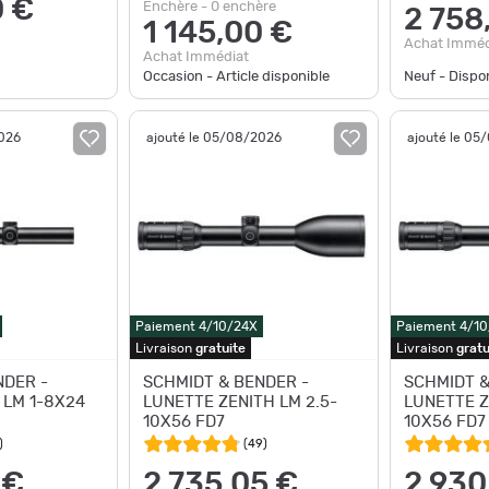
0 €
Enchère - 0 enchère
2 758
1 145,00 €
Achat Imméd
Achat Immédiat
Occasion - Article disponible
Neuf - Disp
2026
ajouté le 05/08/2026
ajouté le 05
Paiement 4/10/24X
Paiement 4/1
Livraison
gratuite
Livraison
gratu
NDER -
SCHMIDT & BENDER -
SCHMIDT &
 LM 1-8X24
LUNETTE ZENITH LM 2.5-
LUNETTE Z
10X56 FD7
10X56 FD7
)
(
49
)
 €
2 735,05 €
2 930