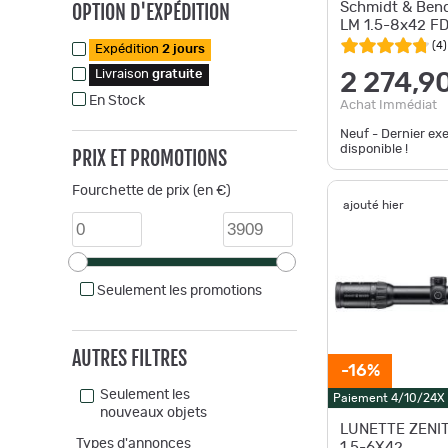
OPTION D'EXPÉDITION
Schmidt & Bend
LM 1.5-8x42 F
(
4
)
Expédition
2 jours
Livraison
gratuite
2 274,9
En Stock
Achat Immédiat
Neuf - Dernier ex
disponible !
PRIX ET PROMOTIONS
Fourchette de prix (en €)
ajouté hier
Seulement les promotions
AUTRES FILTRES
-16%
Seulement les
Paiement 4/10/24X
nouveaux objets
LUNETTE ZENI
Types d'annonces
1.5-6X42