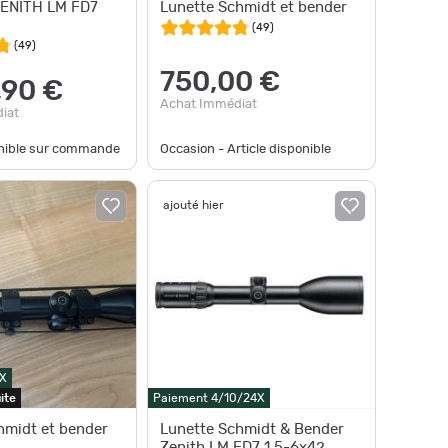
ENITH LM FD7
Lunette Schmidt et bender
(
49
)
(
49
)
750,00 €
,90 €
Achat Immédiat
iat
onible sur commande
Occasion - Article disponible
ajouté hier
X
ite
Paiement 4/10/24X
hmidt et bender
Lunette Schmidt & Bender
Zenith LM FD7 1,5-6x42