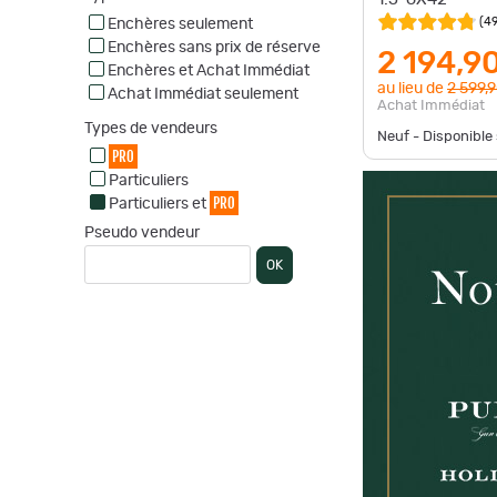
(
4
Enchères seulement
Enchères sans prix de réserve
2 194,9
Enchères et Achat Immédiat
au lieu de
2 599,
Achat Immédiat seulement
Achat Immédiat
Types de vendeurs
Neuf - Disponibl
PRO
Particuliers
PRO
Particuliers et
Pseudo vendeur
OK