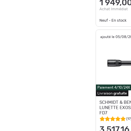
1 949,0
Achat Immédiat
Neuf - En stock
ajouté le 05/08/
Paiement 4/10/24X
Livraison
gratuite
SCHMIDT & BE
LUNETTE EXOS
FD7
(
17
3 517,16