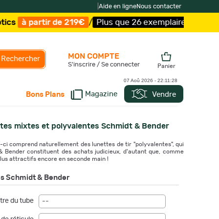
|
Aide en ligne
Nous contacter
219€
/
Plus que 26 exemplaires !
/
Livraison offerte et e
MON COMPTE
Rechercher
S'inscrire / Se connecter
Panier
07 Aoû 2026 -
22:11:30
Magazine
Vendre
Bons Plans
tes mixtes et polyvalentes Schmidt & Bender
e-ci comprend naturellement des lunettes de tir "polyvalentes", qui
 & Bender constituent des achats judicieux, d'autant que, comme
plus attractifs encore en seconde main !
es Schmidt & Bender
re du tube
--