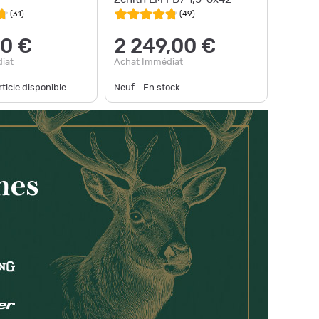
(
31
)
(
49
)
0 €
2 249,00 €
iat
Achat Immédiat
ticle disponible
Neuf - En stock