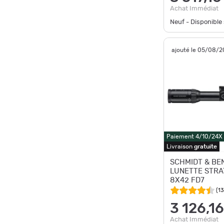
Achat Immédiat
Neuf - Disponibl
ajouté le 05/08/
Paiement 4/10/24X
Livraison
gratuite
SCHMIDT & BE
LUNETTE STRAT
8X42 FD7
(
13
3 126,16
Achat Immédiat