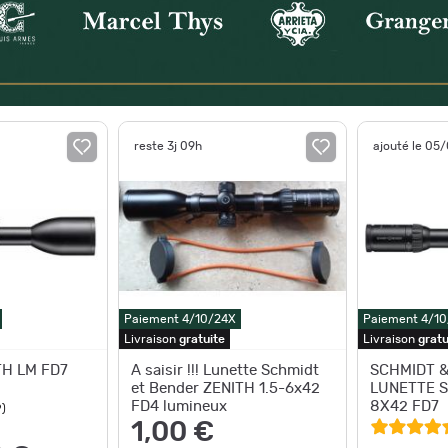
reste 3j 09h
ajouté le 05
Paiement 4/10/24X
Paiement 4/1
Livraison
gratuite
Livraison
gratu
TH LM FD7
A saisir !!! Lunette Schmidt
SCHMIDT &
et Bender ZENITH 1.5-6x42
LUNETTE S
FD4 lumineux
8X42 FD7
9
)
1,00 €