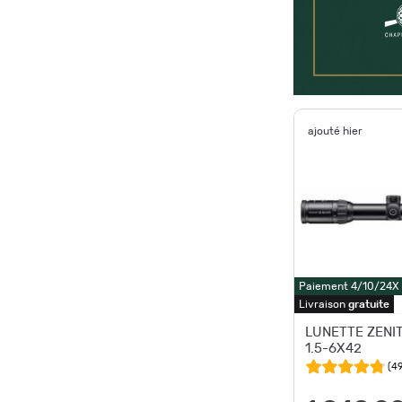
ajouté hier
Paiement 4/10/24X
Livraison
gratuite
LUNETTE ZENI
1.5-6X42
(
4