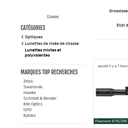
Grossiss
Chasse
Etat d
CATÉGORIES
Optiques
Lunettes de visée de chasse
Lunettes mixtes et
polyvalentes
ajouté il y a 7 heu
MARQUES TOP RECHERCHES
Zeiss
Swarovski
Hawke
Schmidt & Bender
Kite Optics
GPO
Kahles
Paiement 4/10/24X