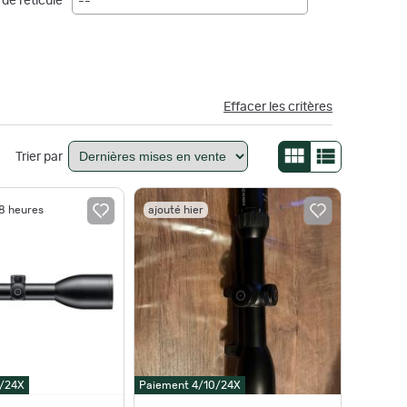
de réticule
--
Effacer les critères
Trier par
18 heures
ajouté hier
0/24X
Paiement 4/10/24X