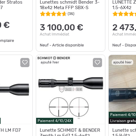
er Stratos
Lunettes schmidt Bender 3-
LUNETTE Z
D7
18x42 Meta FFP SBX-S
1.5-6X42
(
35
)
0 €
3 100,00 €
2 473
Achat Immédiat
Achat Imméd
emplaire
Neuf - Article disponible
Neuf - Disp
ajouté hier
ajouté hier
Paiement 4/10
Paiement 4/10/24X
Livraison
gratu
TH LM FD7
Lunette SCHMIDT & BENDER
Lunette sc
Zenith Lm Fd7 1.5-6x42
1,5/6/42