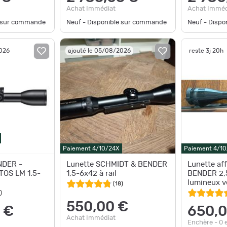
Achat Immédiat
Achat Imméd
e sur commande
Neuf - Disponible sur commande
Neuf - Disp
2026
ajouté le 05/08/2026
reste 3j 20h
Paiement 4/10/24X
Paiement 4/1
NDER -
Lunette SCHMIDT & BENDER
Lunette af
OS LM 1.5-
1,5-6x42 à rail
BENDER 2,
lumineux v
(
18
)
montage
)
550,00 €
 €
650,0
Achat Immédiat
Enchère - 0 