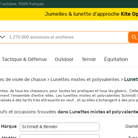
/ outdoor, 100% français
Jumelles & lunette d'approche
Kite Optics
à partir de 
Tactique & Défense
Outdoor
Terroir
Équitation
Lunet
es de visée de chasse
>
Lunettes mixtes et polyvalentes
>
es, de tous les chasseurs, pour toutes les pratiques et tous les gibiers… Cell
ement l'ensemble d'entre elles. Les lunettes mixtes et polyvalentes Schmidt
lisés à des tarifs très attrayants en neuf… et qu'elles s'échangent à des prix 
ufs et occasions trouvées
dans Lunettes mixtes et polyvalent
Marque
Diamèt
Schmidt & Bender