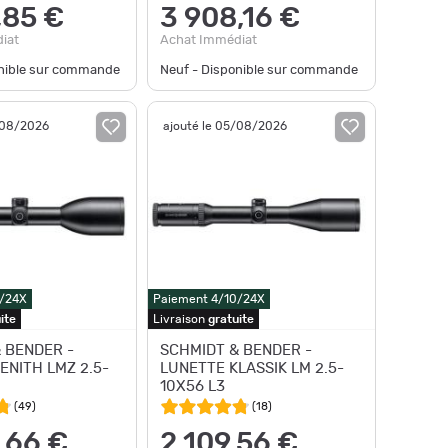
,85 €
3 908,16 €
iat
Achat Immédiat
onible sur commande
Neuf - Disponible sur commande
/08/2026
ajouté le 05/08/2026
0/24X
Paiement 4/10/24X
ite
Livraison
gratuite
 BENDER -
SCHMIDT & BENDER -
ENITH LMZ 2.5-
LUNETTE KLASSIK LM 2.5-
10X56 L3
(
49
)
(
18
)
,66 €
2 109,56 €