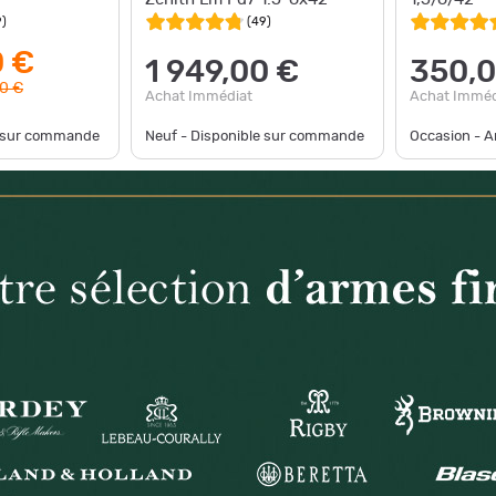
9
)
(
49
)
0 €
1 949,00 €
350,0
90 €
Achat Immédiat
Achat Imméd
e sur commande
Neuf - Disponible sur commande
Occasion - Ar