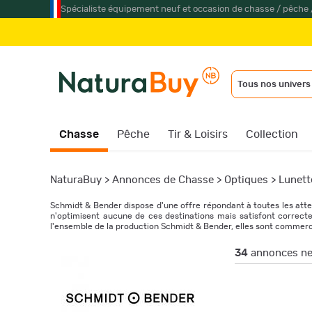
Spécialiste équipement neuf et occasion de chasse / pêche 
Tous nos univers
Chasse
Pêche
Tir & Loisirs
Collection
NaturaBuy
>
Annonces de Chasse
>
Optiques
>
Lunett
Schmidt & Bender dispose d'une offre répondant à toutes les attent
n'optimisent aucune de ces destinations mais satisfont correct
l'ensemble de la production Schmidt & Bender, elles sont commercia
34
annonces ne