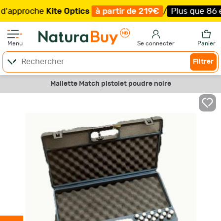
pproche
Kite Optics
à partir de 219€
/
Plus que 86 exemp
Menu
Se connecter
Panier
Filtrer
Mallette Match pistolet poudre noire