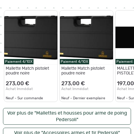
Paiement 4/10X
Paiement 4/10X
Paiement
Mallette Match pistolet
Mallette Match pistolet
MALLET
poudre noire
poudre noire
PISTOLE
273,00 €
273,00 €
197,00
Achat Immédiat
Achat Immédiat
Achat Im
Neuf - Sur commande
Neuf - Dernier exemplaire
Neuf - S
Voir plus de "Mallettes et housses pour arme de poing
Pedersoli"
Voir plus de "Accessoires armes et tir Pedersoli"