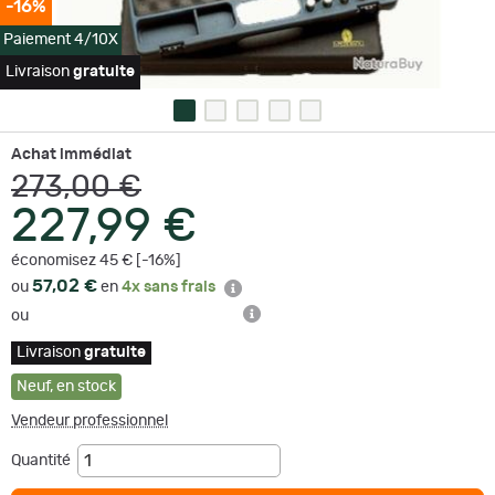
-16%
Paiement 4/10X
Livraison
gratuite
Achat immédiat
273,00 €
227,99 €
économisez 45 € [-16%]
57,02 €
ou
en
4x sans frais
ou
Livraison
gratuite
Neuf
,
en stock
Vendeur professionnel
Quantité