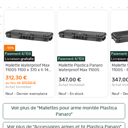
-10%
Paiement 4/10X
Paiement
Livraison
gratuite
Paiement 4/10X
Livraison
Mallette Waterproof Max
Mallette Plastica Panaro
Mallette
1100S 1100 x 370 x h 140
Waterproof Max 1100S
1100S - 
mm - Plastica Panaro
312,30 €
347,00 €
347,0
au lieu de
347,00 €
Achat Immédiat
Achat Im
Achat Immédiat
Neuf - Dernier exemplaire
Neuf - En stock
Neuf - De
Voir plus de "Mallettes pour arme montée Plastica
Panaro"
Voir plus de "Accessoires armes et tir Plastica Panaro"