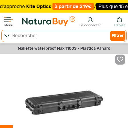
proche
Kite Optics
à partir de 219€
/
Plus que 15 exempl
Menu
Se connecter
Panier
Filtrer
Mallette Waterproof Max 1100S - Plastica Panaro