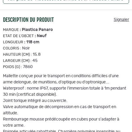
DESCRIPTION DU PRODUIT
Signaler
:
Plastica Panaro
MARQUE
:
Neuf
ETAT DE L'OBJET
:
118 cm
LONGUEUR
:
Noir
COLORIS
:
15.8
HAUTEUR (CM)
:
45
LARGEUR (CM)
:
7860
POIDS (G)
Mallette conçue pour le transport en conditions difficiles d'une
arme delongue, de munitions, d'optique ou d'optronique...
Waterproof : norme IP67, supporte l'immersion totale à 1m pendant
30 min (certificat disponible).
Joint torique intégré au couvercle.
Valve automatique de décompression en cas de transport en
altitude.
Rembourrage mousse prédécoupée en cubes pour s'adapter à
votre arme.
Poignée articulée rabattable. Charnière polymère insensible au