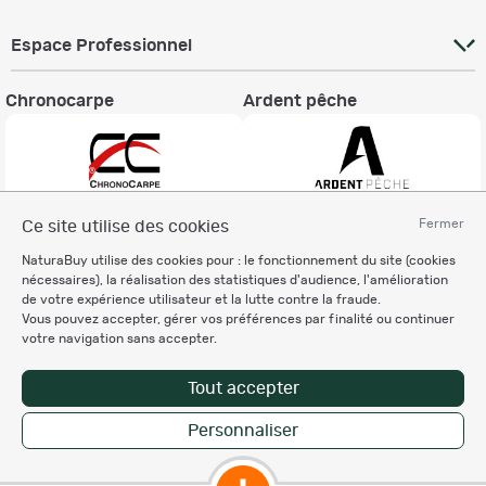
Espace Professionnel
Chronocarpe
Ardent pêche
Fermer
Ce site utilise des cookies
Informations légales
NaturaBuy utilise des cookies pour : le fonctionnement du site (cookies
Charte éthique
nécessaires), la réalisation des statistiques d'audience, l'amélioration
Mentions légales
de votre expérience utilisateur et la lutte contre la fraude.
Vous pouvez accepter, gérer vos préférences par finalité ou continuer
Règlement & Conditions d'utilisation
votre navigation sans accepter.
Politique de protection
des données personnelles
Tout accepter
Personnalisation des cookies
Personnaliser
Copyright © 2007-2026 NaturaBuy. Tous droits réservés. N°CNIL: 1239459.
Les marques commerciales mentionnées appartiennent à leurs propriétaires
respectifs in 0.058 s