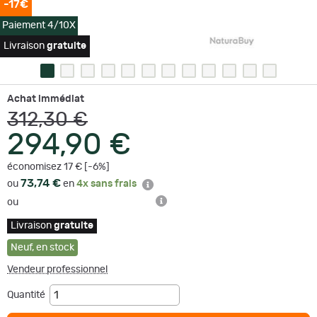
-17€
Paiement 4/10X
Livraison
gratuite
Achat immédiat
312,30 €
294,90 €
économisez 17 € [-6%]
73,74 €
ou
en
4x sans frais
ou
Livraison
gratuite
Neuf
,
en stock
Vendeur professionnel
Quantité