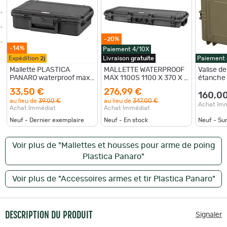
-20%
-14%
Paiement 4/10X
Expédition
2j
Livraison
gratuite
Paiement
Mallette PLASTICA
MALLETTE WATERPROOF
Valise de
PANARO waterproof max
MAX 1100S 1100 X 370 X H
étanche
004v
140 MM - PLASTICA
litres tan
33,50 €
276,99 €
PANARO
160,0
au lieu de
39,00 €
au lieu de
347,00 €
Achat Im
Achat Immédiat
Achat Immédiat
Neuf - Dernier exemplaire
Neuf - En stock
Neuf - S
Voir plus de "Mallettes et housses pour arme de poing
Plastica Panaro"
Voir plus de "Accessoires armes et tir Plastica Panaro"
DESCRIPTION DU PRODUIT
Signaler