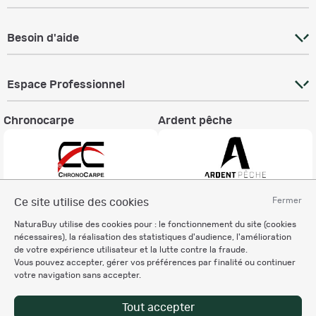
Besoin d'aide
Espace Professionnel
Chronocarpe
Ardent pêche
Fermer
Ce site utilise des cookies
Informations légales
NaturaBuy utilise des cookies pour : le fonctionnement du site (cookies
Charte éthique
nécessaires), la réalisation des statistiques d'audience, l'amélioration
Mentions légales
de votre expérience utilisateur et la lutte contre la fraude.
Vous pouvez accepter, gérer vos préférences par finalité ou continuer
Règlement & Conditions d'utilisation
votre navigation sans accepter.
Politique de protection
des données personnelles
Tout accepter
Personnalisation des cookies