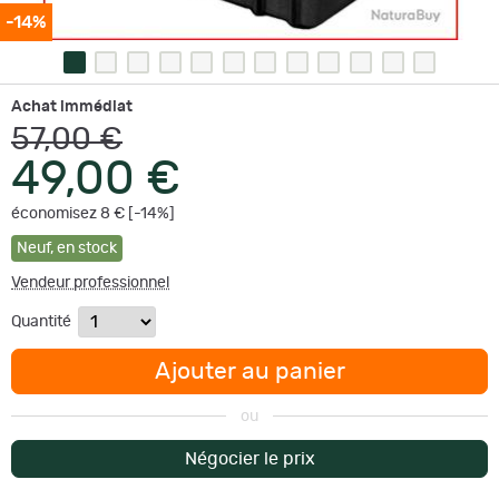
-14%
Achat immédiat
57,00 €
49,00 €
économisez 8 € [-14%]
Neuf
,
en stock
Vendeur professionnel
Quantité
Ajouter au panier
ou
Négocier le prix