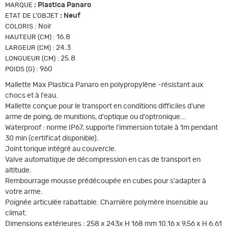
:
Plastica Panaro
MARQUE
:
Neuf
ETAT DE L'OBJET
:
Noir
COLORIS
:
16.8
HAUTEUR (CM)
:
24.3
LARGEUR (CM)
:
25.8
LONGUEUR (CM)
:
960
POIDS (G)
Mallette Max Plastica Panaro en polypropylène -résistant aux
chocs et à l'eau.
Mallette conçue pour le transport en conditions difficiles d'une
arme de poing, de munitions, d'optique ou d'optronique...
Waterproof : norme IP67, supporte l'immersion totale à 1m pendant
30 min (certificat disponible).
Joint torique intégré au couvercle.
Valve automatique de décompression en cas de transport en
altitude.
Rembourrage mousse prédécoupée en cubes pour s'adapter à
votre arme.
Poignée articulée rabattable. Charnière polymère insensible au
climat.
Dimensions extérieures : 258 x 243x H 168 mm 10.16 x 9,56 x H 6.61