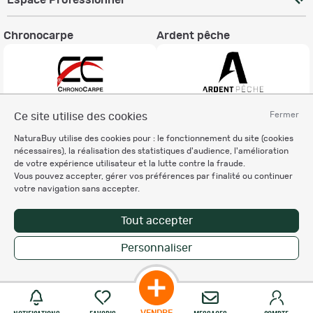
Espace Professionnel
Chronocarpe
Ardent pêche
Fermer
Ce site utilise des cookies
Informations légales
NaturaBuy utilise des cookies pour : le fonctionnement du site (cookies
Charte éthique
nécessaires), la réalisation des statistiques d'audience, l'amélioration
Mentions légales
de votre expérience utilisateur et la lutte contre la fraude.
Vous pouvez accepter, gérer vos préférences par finalité ou continuer
Règlement & Conditions d'utilisation
votre navigation sans accepter.
Politique de protection
des données personnelles
Tout accepter
Personnalisation des cookies
Personnaliser
Copyright © 2007-2026 NaturaBuy. Tous droits réservés. N°CNIL: 1239459.
Les marques commerciales mentionnées appartiennent à leurs propriétaires
respectifs in 0.061 s
Suggestions de recherche
Site NaturaBuy classique