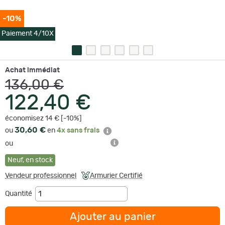
-10%
Paiement 4/10X
Achat immédiat
136,00 €
122,40 €
économisez 14 € [-10%]
30,60 €
ou
en
4x sans frais
ou
Neuf
,
en stock
Vendeur professionnel
Armurier Certifié
Quantité
Ajouter au panier