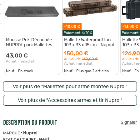
-10,00 €
-13,00 €
Paiement 4/10X
Paiement
Mousse Pré-Découpée
Mallette Waterproof tan
Mallette
NUPROL pour Mallettes
103 x 33 x 15 cm - Nuprol
103 x 33
Longues 103 cm
150,00 €
126,90
43,00 €
au lieu de
160,00 €
au lieu de
Achat Immédiat
Achat Immédiat
Achat Im
Neuf - En stock
Neuf - Plus que
2
articles
Neuf - En
Voir plus de "Mallettes pour arme montée Nuprol"
Voir plus de "Accessoires armes et tir Nuprol"
DESCRIPTION DU PRODUIT
Signaler
:
Nuprol
MARQUE
:
Neuf
ETAT DE L'OBJET