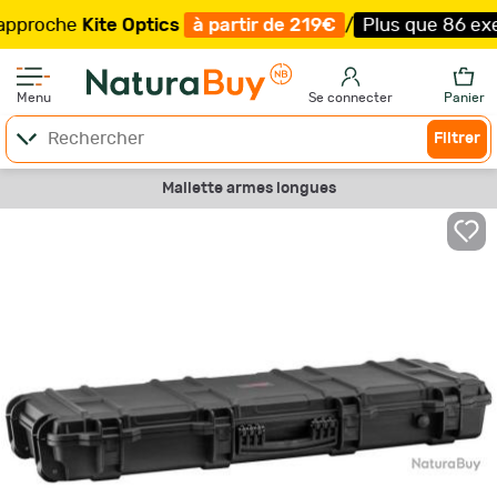
oche
Kite Optics
à partir de 219€
/
Plus que 86 exempla
Menu
Se connecter
Panier
Filtrer
Mallette armes longues