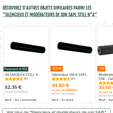
DÉCOUVREZ D'AUTRES OBJETS SIMILAIRES PARMI LES
"SILENCIEUX ET MODÉRATEURS DE SON SAPL STILL N°4"
-1,19 €
-1%
Paiement 4/10X
SILENCIEUX STILL 4
Silencieux still 4 SAPL
Modérate
Still - C
(87)
(87)
34,80 €
52,35 €
35,50
au lieu de
35,99 €
Achat Immédiat
au lieu de
Achat Immédiat
Achat Im
Neuf - Sur commande
Neuf - En stock
Neuf - S
Voir plus de "Silencieux et modérateurs de son SAPL"