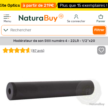
cs
à partir de 219€
/
Plus que 15 exemplaires !
/
Livrais
Menu
Se connecter
Panier
Filtrer
Modérateur de son Still numéro 4 - 22LR - 1/2''x20
(87 avis)