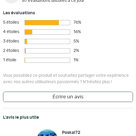
87 évaluations laissées à ce jour
Les évaluations
5 étoiles
76%
4 étoiles
16%
3 étoiles
5%
2 étoiles
2%
1 étoile
1%
Vous possédez ce produit et souhaitez partager votre expérience
avec nos autres utilisateurs passionnés ? N'hésitez plus !
Écrire un avis
L'avis le plus utile
Poskai72