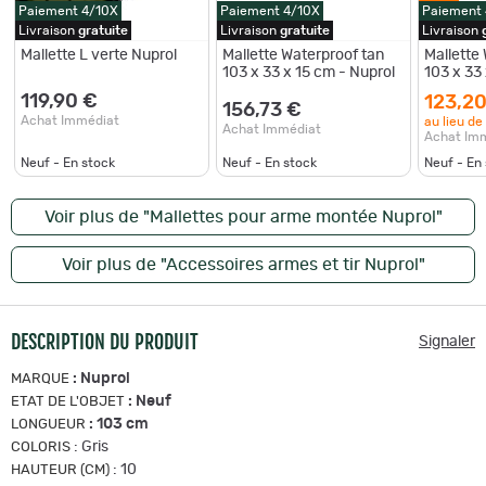
Paiement 4/10X
Paiement 4/10X
Paiement
Livraison
gratuite
Livraison
gratuite
Livraison
Mallette L verte Nuprol
Mallette Waterproof tan
Mallette
103 x 33 x 15 cm - Nuprol
103 x 33
119,90 €
123,20
156,73 €
Achat Immédiat
au lieu de
Achat Immédiat
Achat Im
Neuf - En stock
Neuf - En stock
Neuf - En
Voir plus de "Mallettes pour arme montée Nuprol"
Voir plus de "Accessoires armes et tir Nuprol"
DESCRIPTION DU PRODUIT
Signaler
:
Nuprol
MARQUE
:
Neuf
ETAT DE L'OBJET
:
103 cm
LONGUEUR
:
Gris
COLORIS
:
10
HAUTEUR (CM)