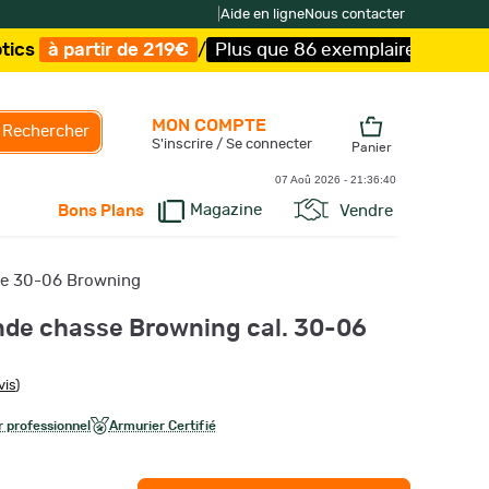
|
Aide en ligne
Nous contacter
de 219€
/
Plus que 86 exemplaires !
/
Livraison offerte e
MON COMPTE
Rechercher
S'inscrire / Se connecter
Panier
07 Aoû 2026 -
21:36:41
Magazine
Vendre
Bons Plans
bre 30-06 Browning
nde chasse Browning cal. 30-06
vis
)
 professionnel
Armurier Certifié