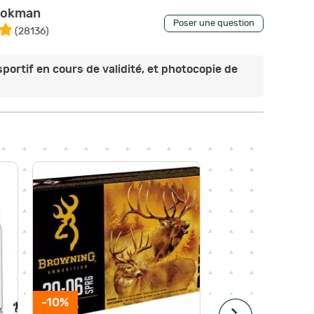
okman
Poser une question
(
28136
)
sportif en cours de validité, et photocopie de
-17%
-10%
Paiement 4