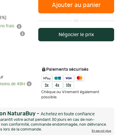
Ajouter au panier
8%]
ou
ns frais
Négocier le prix
Paiements sécurisés
ur
 moins de 48H
Chèque ou Virement également
possible.
ion NaturaBuy
-
Achetez en toute confiance
arantit votre achat pendant 30 jours en cas de non-
n, non conformité, commande endommagée, non délivrance.
és lors de la commande.
En savoir plus