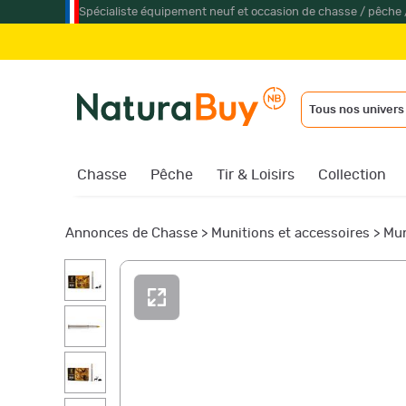
Spécialiste équipement neuf et occasion de chasse / pêche 
Tous nos univers
Chasse
Pêche
Tir & Loisirs
Collection
Annonces de Chasse
>
Munitions et accessoires
>
Mun