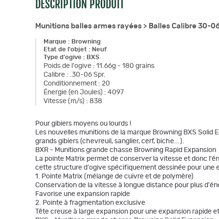
DESCRIPTION PRODUIT
Munitions balles armes rayées >
Balles Calibre 30-0
Marque
:
Browning
Etat de l'objet
:
Neuf
Type d'ogive
:
BXS
Poids de l'ogive
:
11.66g - 180 grains
Calibre
:
.30-06 Spr.
Conditionnement
:
20
Énergie (en Joules)
:
4097
Vitesse (m/s)
:
838
Pour gibiers moyens ou lourds !
Les nouvelles munitions de la marque Browning BXS Solid Ex
grands gibiers (chevreuil, sanglier, cerf, biche...).
BXR - Munitions grande chasse Browning Rapid Expansion
La pointe Matrix permet de conserver la vitesse et donc l'é
cette structure d'ogive spécifiquement dessinée pour une ex
1. Pointe Matrix (mélange de cuivre et de polymère)
Conservation de la vitesse à longue distance pour plus d'én
Favorise une expansion rapide
2. Pointe à fragmentation exclusive
Tête creuse à large expansion pour une expansion rapide et 