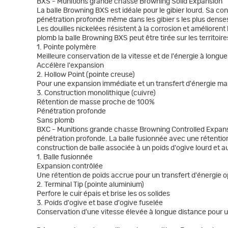
BXS - Munitions grande chasse Browning Solid Expansion
La balle Browning BXS est idéale pour le gibier lourd. Sa 
pénétration profonde même dans les gibier s les plus denses 
Les douilles nickelées résistent à la corrosion et amélioren
plomb la balle Browning BXS peut être tirée sur les territoi
1. Pointe polymère
Meilleure conservation de la vitesse et de l'énergie à longu
Accélère l'expansion
2. Hollow Point (pointe creuse)
Pour une expansion immédiate et un transfert d'énergie ma
3. Construction monolithique (cuivre)
Rétention de masse proche de 100%
Pénétration profonde
Sans plomb
BXC - Munitions grande chasse Browning Controlled Expansio
pénétration profonde. La balle fusionnée avec une rétention
construction de balle associée à un poids d'ogive lourd et au
1. Balle fusionnée
Expansion contrôlée
Une rétention de poids accrue pour un transfert d'énergie o
2. Terminal Tip (pointe aluminium)
Perfore le cuir épais et brise les os solides
3. Poids d'ogive et base d'ogive fuselée
Conservation d'une vitesse élevée à longue distance pour u