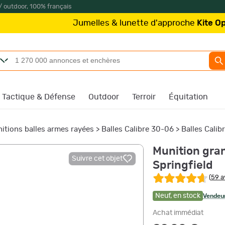
/ outdoor, 100% français
Jumelles & lunette d'approche
Kite Optics
à partir 
Tactique & Défense
Outdoor
Terroir
Équitation
itions balles armes rayées
>
Balles Calibre 30-06
>
Balles Cali
Munition gra
Suivre cet objet
Springfield
(
59 a
Neuf
,
en stock
Vendeur
Achat immédiat