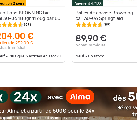
édition
2 jours
Paiement 4/10X
unitions BROWNING bxs
Balles de chasse Browning
al.30-06 180gr 11.66g par 60
cal. 30-06 Springfield
(
59
)
(
59
)
204,00 €
89,90 €
 lieu de
252,00 €
Achat Immédiat
chat Immédiat
uf - Plus que
3
articles en stock !
Neuf - En stock