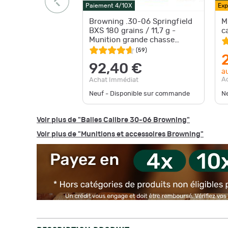
Paiement 4/10X
Exp
Browning .30-06 Springfield
M
BXS 180 grains / 11,7 g -
c
Munition grande chasse
Browning cal. 30-06 Spr
(
59
)
92,40 €
au
A
Achat Immédiat
Neuf - Disponible sur commande
Ne
Voir plus de "Balles Calibre 30-06 Browning"
Voir plus de "Munitions et accessoires Browning"