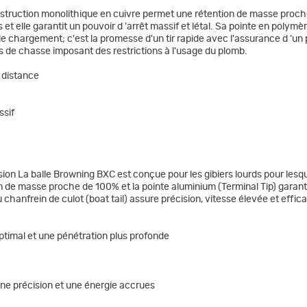
construction monolithique en cuivre permet une rétention de masse proc
et elle garantit un pouvoir d 'arrêt massif et létal. Sa pointe en polymè
t le chargement; c'est la promesse d'un tir rapide avec l'assurance d 'u
res de chasse imposant des restrictions à l'usage du plomb.
e distance
ssif
n La balle Browning BXC est conçue pour les gibiers lourds pour lesqu
 de masse proche de 100% et la pointe aluminium (Terminal Tip) garanti
 chanfrein de culot (boat tail) assure précision, vitesse élevée et effi
ptimal et une pénétration plus profonde
ne précision et une énergie accrues