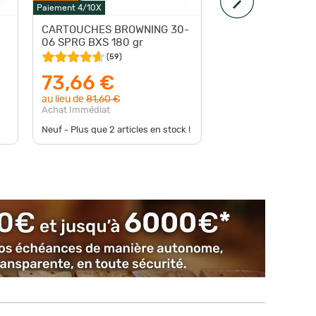
Paiement 4/10X
Expédition
CARTOUCHES BROWNING 30-
Munitio
06 SPRG BXS 180 gr
cal.30-0
(
59
)
73,66 €
69,9
au lieu de
81,60 €
au lieu d
Achat Immédiat
Achat Im
Neuf - Plus que
2
articles en stock !
Neuf - En