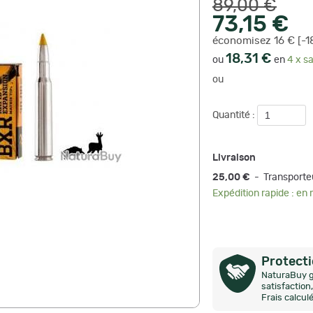
89,00 €
73,15 €
économisez 16 € [-1
18,31 €
ou
en
4 x sa
ou
Quantité :
Livraison
25,00 €
- Transporte
Expédition rapide : en
Protect
NaturaBuy g
satisfactio
Frais calcul