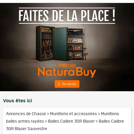
Vous êtes ici
Annonces de Chasse
>
Munitions et accessoires
>
Munitions
balles armes rayées
>
Balles Calibre 30R Blaser
>
Balles Calibre
30R Blaser Sauvestre