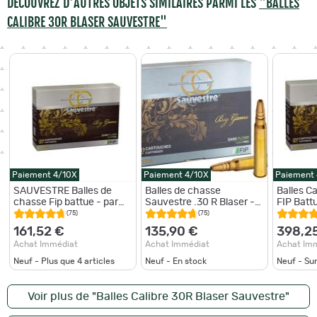
DÉCOUVREZ D'AUTRES OBJETS SIMILAIRES PARMI LES
"BALLES
CALIBRE 30R BLASER SAUVESTRE"
Paiement 4/10X
Paiement 4/10X
Paiement
SAUVESTRE Balles de
Balles de chasse
Balles C
chasse Fip battue - par
Sauvestre .30 R Blaser -
FIP Batt
boite de 20 30R BLASER
spéciale battue
Cal. 30R
(75)
(75)
164Gr
Blaser / 
161,52 €
135,90 €
398,2
Achat Immédiat
Achat Immédiat
Achat Im
Neuf - Plus que
4
articles
Neuf - En stock
Neuf - S
Voir plus de "Balles Calibre 30R Blaser Sauvestre"