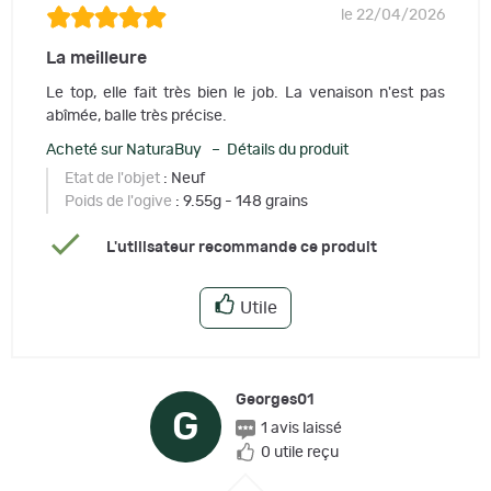
le 22/04/2026
La meilleure
Le top, elle fait très bien le job. La venaison n'est pas
abîmée, balle très précise.
Acheté sur NaturaBuy – Détails du produit
Etat de l'objet
: Neuf
Poids de l'ogive
: 9.55g - 148 grains
L'utilisateur recommande ce produit
Utile
Georges01
G
1 avis laissé
0 utile reçu