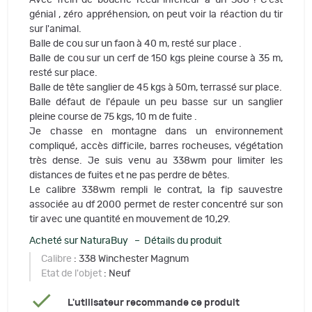
Avec frein de bouche recul inférieur à un 308 ! C'est
génial , zéro appréhension, on peut voir la réaction du tir
sur l'animal.
Balle de cou sur un faon à 40 m, resté sur place .
Balle de cou sur un cerf de 150 kgs pleine course à 35 m,
resté sur place.
Balle de tête sanglier de 45 kgs à 50m, terrassé sur place.
Balle défaut de l'épaule un peu basse sur un sanglier
pleine course de 75 kgs, 10 m de fuite .
Je chasse en montagne dans un environnement
compliqué, accès difficile, barres rocheuses, végétation
très dense. Je suis venu au 338wm pour limiter les
distances de fuites et ne pas perdre de bêtes.
Le calibre 338wm rempli le contrat, la fip sauvestre
associée au df 2000 permet de rester concentré sur son
tir avec une quantité en mouvement de 10,29.
Acheté sur NaturaBuy – Détails du produit
Calibre
: 338 Winchester Magnum
Etat de l'objet
: Neuf
L'utilisateur recommande ce produit