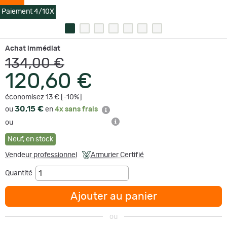
Paiement 4/10X
Achat immédiat
134,00 €
120,60 €
économisez 13 € [-10%]
30,15 €
ou
en
4x sans frais
ou
Neuf
,
en stock
Vendeur professionnel
Armurier Certifié
Quantité
Ajouter au panier
ou