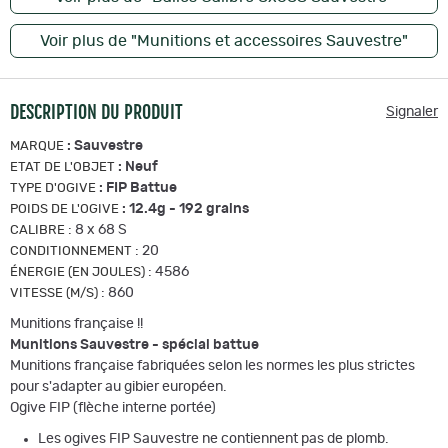
Voir plus de "Munitions et accessoires Sauvestre"
DESCRIPTION DU PRODUIT
Signaler
:
Sauvestre
MARQUE
:
Neuf
ETAT DE L'OBJET
:
FIP Battue
TYPE D'OGIVE
:
12.4g - 192 grains
POIDS DE L'OGIVE
:
8 x 68 S
CALIBRE
:
20
CONDITIONNEMENT
:
4586
ÉNERGIE (EN JOULES)
:
860
VITESSE (M/S)
Munitions française !!
Munitions Sauvestre - spécial battue
Munitions française fabriquées selon les normes les plus strictes
pour s'adapter au gibier européen.
Ogive FIP (flèche interne portée)
Les ogives FIP Sauvestre ne contiennent pas de plomb.