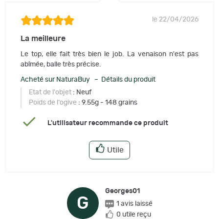
le 22/04/2026
La meilleure
Le top, elle fait très bien le job. La venaison n'est pas
abîmée, balle très précise.
Acheté sur NaturaBuy – Détails du produit
Etat de l'objet
: Neuf
Poids de l'ogive
: 9.55g - 148 grains
L'utilisateur recommande ce produit
Utile
Georges01
G
1 avis laissé
0 utile reçu