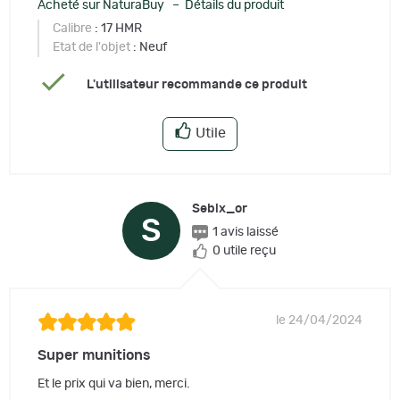
Acheté sur NaturaBuy – Détails du produit
Calibre
: 17 HMR
Etat de l'objet
: Neuf
L'utilisateur recommande ce produit
Utile
Sebix_or
S
1 avis laissé
0 utile reçu
le 24/04/2024
Super munitions
Et le prix qui va bien, merci.