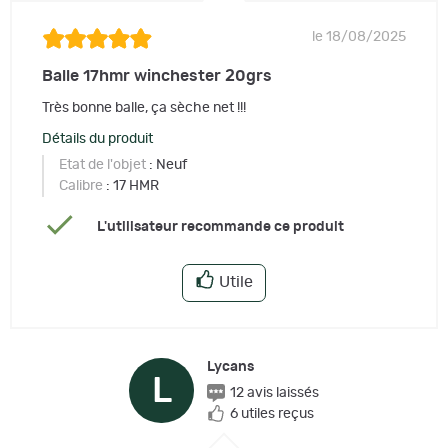
le 18/08/2025
Balle 17hmr winchester 20grs
Très bonne balle, ça sèche net !!!
Détails du produit
Etat de l'objet
: Neuf
Calibre
: 17 HMR
L'utilisateur recommande ce produit
Utile
Lycans
L
12 avis laissés
6 utiles reçus