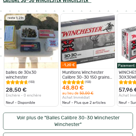
reste 1j 21h
-1,20 €
Paiement
balles de 30x30
Munitions Winchester
WINCHES
winchester
Calibre 30-30 150 grains
30X30WI
Hollow Point
HOLLOW 
(133)
(133)
X20
48,80 €
28,50 €
57,96 
au lieu de
50,00 €
Enchère - 0 enchère
Achat Im
Achat Immédiat
Neuf - Disponible
Neuf - Plus que
2
articles
Neuf - S
Voir plus de "Balles Calibre 30-30 Winchester
Winchester"