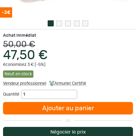
-3€
Achat immédiat
50,00 €
47,50 €
économisez 3 € [-5%]
Neuf
,
en stock
Vendeur professionnel
Armurier Certifié
Quantité
Ajouter au panier
ou
Négocier le prix