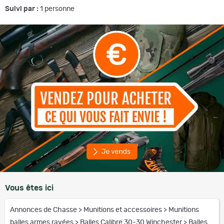
Suivi par :
1
personne
Vous êtes ici
Annonces de Chasse
>
Munitions et accessoires
>
Munitions
balles armes rayées
>
Balles Calibre 30-30 Winchester
>
Balles