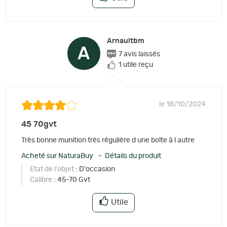
Arnaultbm
A
7 avis laissés
1 utile reçu
le 18/10/2024
45 70gvt
Très bonne munition très régulière d une boîte à l autre
Acheté sur NaturaBuy – Détails du produit
Etat de l'objet
: D'occasion
Calibre
: 45-70 Gvt
Utile