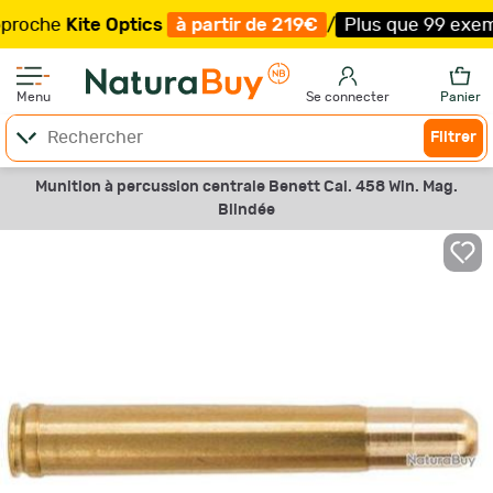
he
Kite Optics
à partir de 219€
/
Plus que 99 exemplaire
Menu
Se connecter
Panier
Filtrer
Munition à percussion centrale Benett Cal. 458 Win. Mag.
Blindée