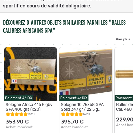
sportif en cours de validité obligatoire.
DÉCOUVREZ D'AUTRES OBJETS SIMILAIRES PARMI LES
"BALLES
CALIBRES AFRICAINS GPA"
Voir plus
Paiement 4/10X
Paiement 4/10X
Paiement
Sologne Africa 416 Rigby
Sologne 10.75x68 GPA
Balles d
GPA 400 grs (x20)
Solid 347 gr / 22,5 g
Cal. 458
10.75x68 GPA Solid 347 gr
(324)
(324)
/ 22.5 g
229,9
353,90 €
395,70 €
Achat Im
Achat Immédiat
Achat Immédiat