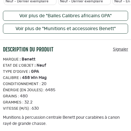
Neuf - Dernier exemplaire
Neuf - Dernier exemplaire
Neuf - En
Voir plus de "Balles Calibres africains GPA"
Voir plus de "Munitions et accessoires Benett"
DESCRIPTION DU PRODUIT
Signaler
:
Benett
MARQUE
:
Neuf
ETAT DE L'OBJET
:
GPA
TYPE D'OGIVE
:
458 Win Mag
CALIBRE
:
20
CONDITIONNEMENT
:
6485
ÉNERGIE (EN JOULES)
:
480
GRAINS
:
32.2
GRAMMES
:
630
VITESSE (M/S)
Munitions à percussion centrale Benett pour carabines à canon
rayé de grande chasse.