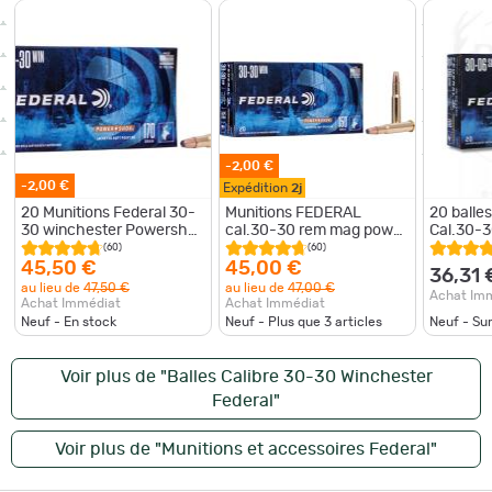
-2,00 €
-2,00 €
Expédition
2j
20 Munitions Federal 30-
Munitions FEDERAL
20 ball
30 winchester Powershok
cal.30-30 rem mag power
Cal.30-
170g
shok 9.7g 150gr par 20
FEDERA
(60)
(60)
45,50 €
45,00 €
36,31 
au lieu de
47,50 €
au lieu de
47,00 €
Achat Im
Achat Immédiat
Achat Immédiat
Neuf - En stock
Neuf - Plus que
3
articles
Neuf - S
Voir plus de "Balles Calibre 30-30 Winchester
Federal"
Voir plus de "Munitions et accessoires Federal"