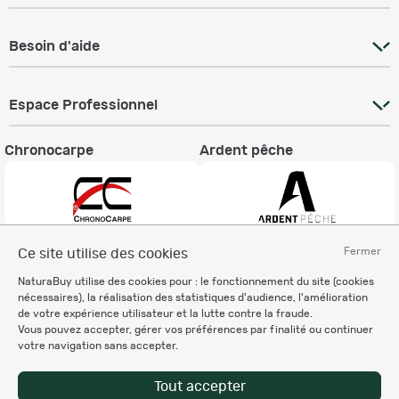
Besoin d'aide
Espace Professionnel
Chronocarpe
Ardent pêche
Fermer
Ce site utilise des cookies
Informations légales
NaturaBuy utilise des cookies pour : le fonctionnement du site (cookies
Charte éthique
nécessaires), la réalisation des statistiques d'audience, l'amélioration
Mentions légales
de votre expérience utilisateur et la lutte contre la fraude.
Vous pouvez accepter, gérer vos préférences par finalité ou continuer
Règlement & Conditions d'utilisation
votre navigation sans accepter.
Politique de protection
des données personnelles
Tout accepter
Personnalisation des cookies