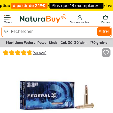
tir de 219€
/
Plus que 18 exemplaires !
/
Livraison offer
Menu
Se connecter
Panier
Filtrer
Munitions Federal Power Shok - Cal. 30-30 Win. - 170 grains
(60 avis)