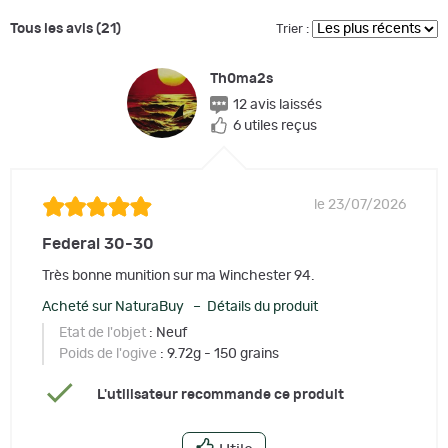
Tous les avis (21)
Trier :
Th0ma2s
12 avis laissés
6 utiles reçus
le 23/07/2026
Federal 30-30
Très bonne munition sur ma Winchester 94.
Acheté sur NaturaBuy – Détails du produit
Etat de l'objet
: Neuf
Poids de l'ogive
: 9.72g - 150 grains
L'utilisateur recommande ce produit