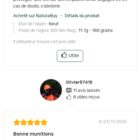
cas de doute, s'abstenir.
Acheté sur NaturaBuy – Détails du produit
Etat de l'objet
: Neuf
Poids de l'ogive 300 Win Mag
: 11.7g - 180 grains
1
utilisateur trouve cet avis utile
Utile
Olivier57415
11 avis laissés
8 utiles reçus
le 03/11/2025
Bonne munitions