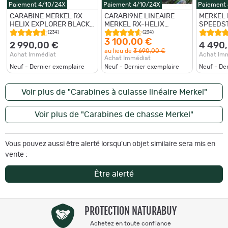
Paiement 4/10/24X
Paiement 4/10/24X
Paiement
CARABINE MERKEL RX
CARABI9NE LINEAIRE
MERKEL 
HELIX EXPLORER BLACK
MERKEL RX-HELIX
SPEEDST
MAGIC 30-06 CANON
EXPLORER BLACK MAGIC
30-06
(234)
(234)
LOURD 19MM
CALIBRE 30-06 CANON
3 100,00 €
2 990,00 €
4 490
DE 56 CM NEUVE
au lieu de
3 690,00 €
Achat Immédiat
Achat Im
Achat Immédiat
Neuf - Dernier exemplaire
Neuf - Dernier exemplaire
Neuf - De
Voir plus de "Carabines à culasse linéaire Merkel"
Voir plus de "Carabines de chasse Merkel"
Vous pouvez aussi être alerté lorsqu'un objet similaire sera mis en
vente :
Être alerté
PROTECTION NATURABUY
Achetez en toute confiance