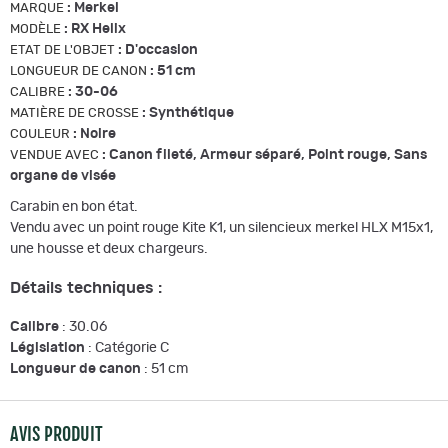
:
Merkel
MARQUE
:
RX Helix
MODÈLE
:
D'occasion
ETAT DE L'OBJET
:
51 cm
LONGUEUR DE CANON
:
30-06
CALIBRE
:
Synthétique
MATIÈRE DE CROSSE
:
Noire
COULEUR
:
Canon fileté, Armeur séparé, Point rouge, Sans
VENDUE AVEC
organe de visée
Carabin en bon état.
Vendu avec un point rouge Kite K1, un silencieux merkel HLX M15x1,
une housse et deux chargeurs.
Détails techniques :
Calibre
: 30.06
Législation
: Catégorie C
Longueur de canon
: 51 cm
AVIS PRODUIT