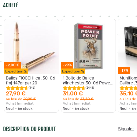
ACHETÉ
-2,00 €
-29%
-17%
Expédition
2j
Expédition
1j
Balles FIOCCHI cal.30-06
1 Boite de Balles
Munitions
fmj 147gr par 20
Winchester 30-06 Power
Calibre 
Point 180gr
grains p
(146)
(2441)
27,90 €
31,00 €
35,10 
au lieu de
29,90 €
au lieu de
43,50 €
au lieu de
Achat Immédiat
Achat Immédiat
Achat Im
Neuf - En stock
Neuf - En stock
Neuf - En
DESCRIPTION DU PRODUIT
Signaler